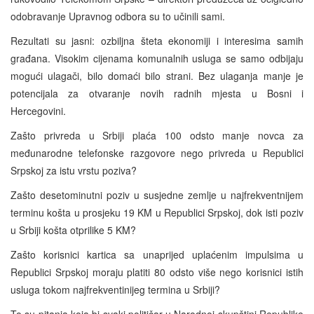
odobravanje Upravnog odbora su to učinili sami.
Rezultati su jasni: ozbiljna šteta ekonomiji i interesima samih
građana. Visokim cijenama komunalnih usluga se samo odbijaju
mogući ulagači, bilo domaći bilo strani. Bez ulaganja manje je
potencijala za otvaranje novih radnih mjesta u Bosni i
Hercegovini.
Zašto privreda u Srbiji plaća 100 odsto manje novca za
međunarodne telefonske razgovore nego privreda u Republici
Srpskoj za istu vrstu poziva?
Zašto desetominutni poziv u susjedne zemlje u najfrekventnijem
terminu košta u prosjeku 19 KM u Republici Srpskoj, dok isti poziv
u Srbiji košta otprilike 5 KM?
Zašto korisnici kartica sa unaprijed uplaćenim impulsima u
Republici Srpskoj moraju platiti 80 odsto više nego korisnici istih
usluga tokom najfrekventinijeg termina u Srbiji?
To su pitanja koja bi svaki političar u Narodnoj skupštini Republike