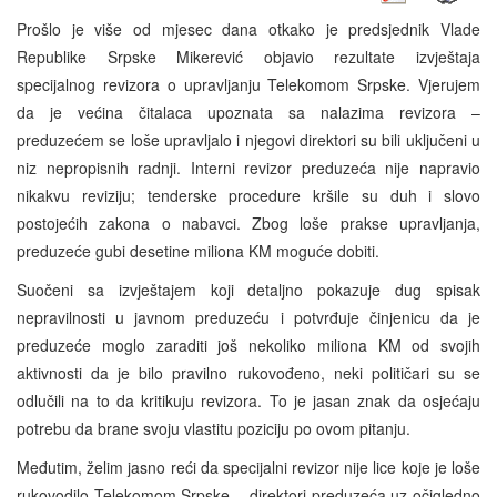
Prošlo je više od mjesec dana otkako je predsjednik Vlade
Republike Srpske Mikerević objavio rezultate izvještaja
specijalnog revizora o upravljanju Telekomom Srpske. Vjerujem
da je većina čitalaca upoznata sa nalazima revizora –
preduzećem se loše upravljalo i njegovi direktori su bili uključeni u
niz nepropisnih radnji. Interni revizor preduzeća nije napravio
nikakvu reviziju; tenderske procedure kršile su duh i slovo
postojećih zakona o nabavci. Zbog loše prakse upravljanja,
preduzeće gubi desetine miliona KM moguće dobiti.
Suočeni sa izvještajem koji detaljno pokazuje dug spisak
nepravilnosti u javnom preduzeću i potvrđuje činjenicu da je
preduzeće moglo zaraditi još nekoliko miliona KM od svojih
aktivnosti da je bilo pravilno rukovođeno, neki političari su se
odlučili na to da kritikuju revizora. To je jasan znak da osjećaju
potrebu da brane svoju vlastitu poziciju po ovom pitanju.
Međutim, želim jasno reći da specijalni revizor nije lice koje je loše
rukovodilo Telekomom Srpske – direktori preduzeća uz očigledno