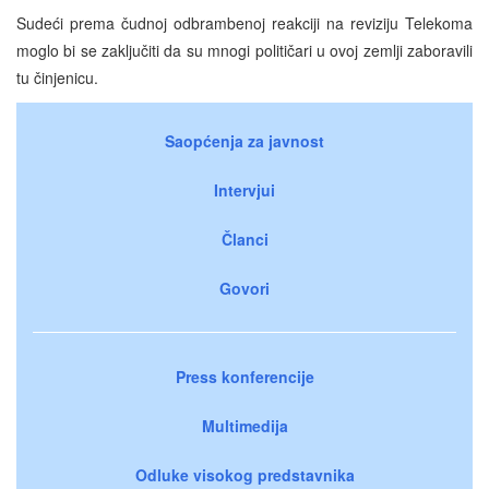
Sudeći prema čudnoj odbrambenoj reakciji na reviziju Telekoma
moglo bi se zaključiti da su mnogi političari u ovoj zemlji zaboravili
tu činjenicu.
Saopćenja za javnost
Intervjui
Članci
Govori
Press konferencije
Multimedija
Odluke visokog predstavnika