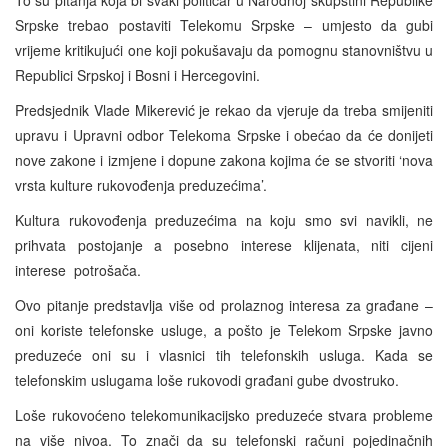
Srpske trebao postaviti Telekomu Srpske – umjesto da gubi
vrijeme kritikujući one koji pokušavaju da pomognu stanovništvu u
Republici Srpskoj i Bosni i Hercegovini.
Predsjednik Vlade Mikerević je rekao da vjeruje da treba smijeniti
upravu i Upravni odbor Telekoma Srpske i obećao da će donijeti
nove zakone i izmjene i dopune zakona kojima će se stvoriti ‘nova
vrsta kulture rukovođenja preduzećima’.
Kultura rukovođenja preduzećima na koju smo svi navikli, ne
prihvata postojanje a posebno interese klijenata, niti cijeni
interese potrošača.
Ovo pitanje predstavlja više od prolaznog interesa za građane –
oni koriste telefonske usluge, a pošto je Telekom Srpske javno
preduzeće oni su i vlasnici tih telefonskih usluga. Kada se
telefonskim uslugama loše rukovodi građani gube dvostruko.
Loše rukovoćeno telekomunikacijsko preduzeće stvara probleme
na više nivoa. To znači da su telefonski računi pojedinačnih