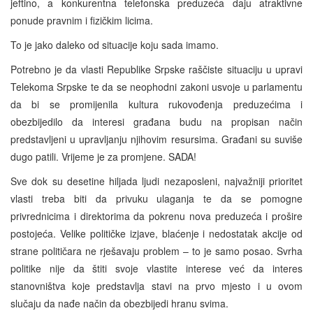
jeftino, a konkurentna telefonska preduzeća daju atraktivne
ponude pravnim i fizičkim licima.
To je jako daleko od situacije koju sada imamo.
Potrebno je da vlasti Republike Srpske raščiste situaciju u upravi
Telekoma Srpske te da se neophodni zakoni usvoje u parlamentu
da bi se promijenila kultura rukovođenja preduzećima i
obezbijedilo da interesi građana budu na propisan način
predstavljeni u upravljanju njihovim resursima. Građani su suviše
dugo patili. Vrijeme je za promjene. SADA!
Sve dok su desetine hiljada ljudi nezaposleni, najvažniji prioritet
vlasti treba biti da privuku ulaganja te da se pomogne
privrednicima i direktorima da pokrenu nova preduzeća i prošire
postojeća. Velike političke izjave, blaćenje i nedostatak akcije od
strane političara ne rješavaju problem – to je samo posao. Svrha
politike nije da štiti svoje vlastite interese već da interes
stanovništva koje predstavlja stavi na prvo mjesto i u ovom
slučaju da nađe način da obezbijedi hranu svima.