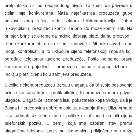
pretplatnika viši od neophodnog nivoa. To znači da privreda u
cjelini nije konkurentna. Naša najefikasnija preduzeća gube
poslove zbog lošeg rada sektora telekomunikacija. Dobar
rukovodilac u preduzeću kontroliše ono što može kontrolisati. Na
primjer, brine se o tome da radnici dobijaju plate, da su proizvodi i
cijene konkurentni i da su klijenti zadovoljni. Ali neke stvari se ne
mogu kontrolisati, a to uključuje cijenu telefonskog impulsa koji
određuje telekomunikaciono preduzeće. Pošto nemamo pravu
konkurenciju pojedinci i preduzeća nemaju drugog izbora –
moraju platiti cijenu koju zahtijeva preduzeće.
Ukoliko nekom preduzeću trebaju ulaganja da bi svoje poslovanje
učinilo konkurentnijim i profitabilnijim, to preduzeće mora privući
ulagače. Ulagači će razmotriti listu pokazatelja koji utvrđuju da li je
Bosna i Hercegovina dobro mjesto za ulaganja ili ne. Blizu vrha te
liste (odmah uz cijenu rada i političku stabilnost) će biti cijena
telefonskih poziva. U zemlji koja ima ozbiljan stav prema
ulaganjima telefonski pozivi su ekonomični, priključene na mrežu