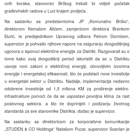
ovih koraka, stanovnici Brčkog trebali bi vidjeti početak
građevinskih radova u Luci krajem proljeća.
Na sastanku sa predstavnicima JP „Komunalno Brčko“,
direktorom Kemalom Atićem, zamjenicom direktora Brankom
Đurić, te predsjednikom Upravnog odbora Petrom Domićem,
supervizor je pohvalio njihove napore na osiguranju dvogodišnjeg
ugovora o isporuci električne energije za Distrikt. Razgovarali su o
tome kako ovaj dvogodišnji period iskoristiti da se u Distriktu
usvoje novi zakoni o električnoj energiji, obnovljivim izvorima
energije i energetskoj efikasnosti, što će podstaći nove investicije
u energetski sektor u Distriktu. Nadalje, implementacija nedavno
odobrene investicije od 1,5 miliona KM za proširenje elektro-
infrastrukture pomoći će da se uspostavi povoljna klima za rast
poslovnog sektora, a što će doprinijeti i podizanju životnog
standarda za sve stanovnike Distrikta, dodao je supervizor.
Na sastanku sa direktoricom za korporativne komunikacije
„STUDEN & CO Holdinga” Natašom Pucar, supervizor Scanlan je