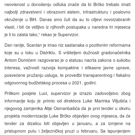
neovisnost u donošenju odluka znače da bi Brčko trebalo imati
najbolji zdravstveni i obrazovni sistem, infrastrukturu i poslovno
okruženje u BiH. Danas smo čuli da su to ciljevi novoizabranih
vlasti, i bit će vidljivo iz njihovih postupaka u naredna tri mjeseca
je li to zaista tako,“ rekao je Supervizor.
Dan ranije, Scanlan je imao niz sastanaka o pozitivnim reformama
koje su u toku u Distriktu. S vršiteljem dužnosti gradonačelnika
Antom Domićem razgovarao je o statusu nacrta zakona o sukobu
interesa, važnosti razvoja kompaktne i efikasne javne uprave,
posvećene pružanju usluga, te provedbi transparentnog i fiskalno
odgovornog budžetskog procesa u 2021. godini.
Prilikom posjete Luci, supervizor je izrazio zadovoljstvo zbog
informacije koju je primio od direktora Luke Marinka Viljušića i
njegovog zamjenika Alije Osmanbašića da je prvi tender u okviru
projekta modernizacije Luke Brčko objavljen ovog mjeseca, da će
tender za dizalicu biti objavljen u januaru, a za izmjene na
pristupnom putu i željezničkoj pruzi u februaru. Sa ispunjenjem