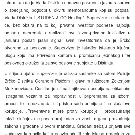
informiran da je Vlada Distrikta nedavno pokrenula javnu raspravu
o specijalnoj pogodbi u okviru memoranduma koji su potpisali
Vlada Distrikta i „STUDEN & CO Holding”. Supervizor je rekao da
će, bez obzira na to koji privatni investitor podnese najbolju
ponudu, napredak u realizaciji ove javno-privatne inicijative u
januaru poslati jasan signal svim investitorima da je Brčko
otvoreno za poslovanje. Supervizor je također istaknuo ključnu
ulogu koju ima Privredna komora u promicanju jednakog i fer
poslovnog okruženja za sve poslovne subjekte u Distriktu.
U srijedu ujutro, supervizor je održao sastanke sa šefom Policije
Brčko Distrikta Goranom Pisićem i glavnim tužiocem Zekerijom
Mujkanovićem. Čestitao je njima i njihovom osoblju na efikasnim
istragama vezanim za nepravilnosti u pripremama za izborni
proces, te ih pozvao da isti pristup sada primijene i na slučajeve
korupcije. „Preventivne mjere protiv korupcije i procesuiranje
takvih slučajeva je posao broj jedan za vlasti, organe provođenja
zakona i građane u ovom mandatu. Građani trebaju prijaviti sve
slučajeve korupcije kojim posvjedoče ili koje iskuse organima za