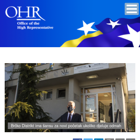
Brčko Distrikt ima šansu za novi početak ukoliko djeluje odmah