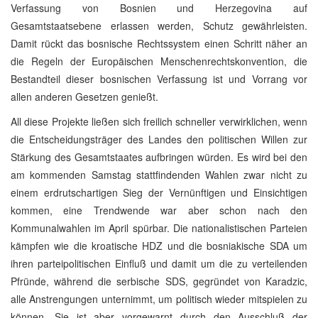
Verfassung von Bosnien und Herzegovina auf
Gesamtstaatsebene erlassen werden, Schutz gewährleisten.
Damit rückt das bosnische Rechtssystem einen Schritt näher an
die Regeln der Europäischen Menschenrechtskonvention, die
Bestandteil dieser bosnischen Verfassung ist und Vorrang vor
allen anderen Gesetzen genießt.
All diese Projekte ließen sich freilich schneller verwirklichen, wenn
die Entscheidungsträger des Landes den politischen Willen zur
Stärkung des Gesamtstaates aufbringen würden. Es wird bei den
am kommenden Samstag stattfindenden Wahlen zwar nicht zu
einem erdrutschartigen Sieg der Vernünftigen und Einsichtigen
kommen, eine Trendwende war aber schon nach den
Kommunalwahlen im April spürbar. Die nationalistischen Parteien
kämpfen wie die kroatische HDZ und die bosniakische SDA um
ihren parteipolitischen Einfluß und damit um die zu verteilenden
Pfründe, während die serbische SDS, gegründet von Karadzic,
alle Anstrengungen unternimmt, um politisch wieder mitspielen zu
können. Sie ist aber vorgewarnt durch den Ausschluß der