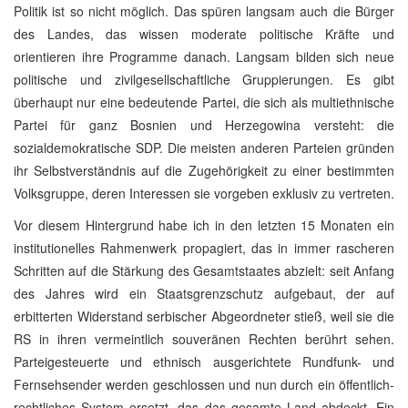
Politik ist so nicht möglich. Das spüren langsam auch die Bürger
des Landes, das wissen moderate politische Kräfte und
orientieren ihre Programme danach. Langsam bilden sich neue
politische und zivilgesellschaftliche Gruppierungen. Es gibt
überhaupt nur eine bedeutende Partei, die sich als multiethnische
Partei für ganz Bosnien und Herzegowina versteht: die
sozialdemokratische SDP. Die meisten anderen Parteien gründen
ihr Selbstverständnis auf die Zugehörigkeit zu einer bestimmten
Volksgruppe, deren Interessen sie vorgeben exklusiv zu vertreten.
Vor diesem Hintergrund habe ich in den letzten 15 Monaten ein
institutionelles Rahmenwerk propagiert, das in immer rascheren
Schritten auf die Stärkung des Gesamtstaates abzielt: seit Anfang
des Jahres wird ein Staatsgrenzschutz aufgebaut, der auf
erbitterten Widerstand serbischer Abgeordneter stieß, weil sie die
RS in ihren vermeintlich souveränen Rechten berührt sehen.
Parteigesteuerte und ethnisch ausgerichtete Rundfunk- und
Fernsehsender werden geschlossen und nun durch ein öffentlich-
rechtliches System ersetzt, das das gesamte Land abdeckt. Ein