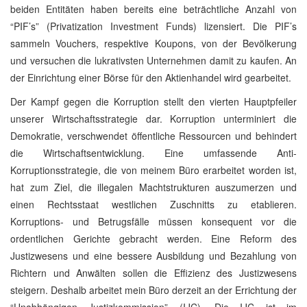
beiden Entitäten haben bereits eine beträchtliche Anzahl von
“PIF’s” (Privatization Investment Funds) lizensiert. Die PIF’s
sammeln Vouchers, respektive Koupons, von der Bevölkerung
und versuchen die lukrativsten Unternehmen damit zu kaufen. An
der Einrichtung einer Börse für den Aktienhandel wird gearbeitet.
Der Kampf gegen die Korruption stellt den vierten Hauptpfeiler
unserer Wirtschaftsstrategie dar. Korruption unterminiert die
Demokratie, verschwendet öffentliche Ressourcen und behindert
die Wirtschaftsentwicklung. Eine umfassende Anti-
Korruptionsstrategie, die von meinem Büro erarbeitet worden ist,
hat zum Ziel, die illegalen Machtstrukturen auszumerzen und
einen Rechtsstaat westlichen Zuschnitts zu etablieren.
Korruptions- und Betrugsfälle müssen konsequent vor die
ordentlichen Gerichte gebracht werden. Eine Reform des
Justizwesens und eine bessere Ausbildung und Bezahlung von
Richtern und Anwälten sollen die Effizienz des Justizwesens
steigern. Deshalb arbeitet mein Büro derzeit an der Errichtung der
“Unabhängigen Justizkommission” (IJC). Die IJC ist im