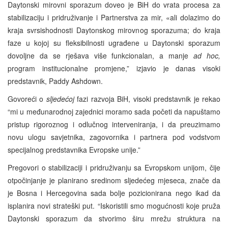
Daytonski mirovni sporazum doveo je BiH do vrata procesa za
stabilizaciju i pridruživanje i Partnerstva za mir, «ali dolazimo do
kraja svrsishodnosti Daytonskog mirovnog sporazuma; do kraja
faze u kojoj su fleksibilnosti ugrađene u Daytonski sporazum
dovoljne da se rješava više funkcionalan, a manje
ad hoc,
program institucionalne promjene,” izjavio je danas visoki
predstavnik, Paddy Ashdown.
Govoreći o
sljedećoj
fazi razvoja BiH, visoki predstavnik je rekao
“mi u međunarodnoj zajednici moramo sada početi da napuštamo
pristup rigoroznog i odlučnog interveniranja, i da preuzimamo
novu ulogu savjetnika, zagovornika i partnera pod vodstvom
specijalnog predstavnika Evropske unije.”
Pregovori o stabilizaciji i pridruživanju sa Evropskom unijom, čije
otpočinjanje je planirano sredinom sljedećeg mjeseca, znače da
je Bosna i Hercegovina sada bolje pozicionirana nego ikad da
isplanira novi strateški put. “Iskoristili smo mogućnosti koje pruža
Daytonski sporazum da stvorimo širu mrežu struktura na