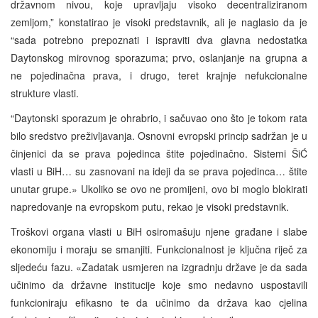
državnom nivou, koje upravljaju visoko decentraliziranom
zemljom,” konstatirao je visoki predstavnik, ali je naglasio da je
“sada potrebno prepoznati i ispraviti dva glavna nedostatka
Daytonskog mirovnog sporazuma; prvo, oslanjanje na grupna a
ne pojedinačna prava, i drugo, teret krajnje nefukcionalne
strukture vlasti.
“Daytonski sporazum je ohrabrio, i sačuvao ono što je tokom rata
bilo sredstvo preživljavanja. Osnovni evropski princip sadržan je u
činjenici da se prava pojedinca štite pojedinačno. Sistemi ŠiĆ
vlasti u BiH… su zasnovani na ideji da se prava pojedinca… štite
unutar grupe.» Ukoliko se ovo ne promijeni, ovo bi moglo blokirati
napredovanje na evropskom putu, rekao je visoki predstavnik.
Troškovi organa vlasti u BiH osiromašuju njene građane i slabe
ekonomiju i moraju se smanjiti. Funkcionalnost je ključna riječ za
sljedeću fazu. «Zadatak usmjeren na izgradnju države je da sada
učinimo da državne institucije koje smo nedavno uspostavili
funkcioniraju efikasno te da učinimo da država kao cjelina