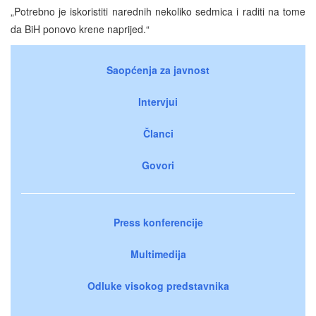
„Potrebno je iskoristiti narednih nekoliko sedmica i raditi na tome
da BiH ponovo krene naprijed.“
Saopćenja za javnost
Intervjui
Članci
Govori
Press konferencije
Multimedija
Odluke visokog predstavnika