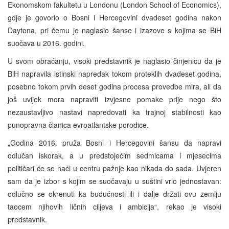
Ekonomskom fakultetu u Londonu (London School of Economics),
gdje je govorio o Bosni i Hercegovini dvadeset godina nakon
Daytona, pri čemu je naglasio šanse i izazove s kojima se BiH
suočava u 2016. godini.
U svom obraćanju, visoki predstavnik je naglasio činjenicu da je
BiH napravila istinski napredak tokom proteklih dvadeset godina,
posebno tokom prvih deset godina procesa provedbe mira, ali da
još uvijek mora napraviti izvjesne pomake prije nego što
nezaustavljivo nastavi napredovati ka trajnoj stabilnosti kao
punopravna članica evroatlantske porodice.
„Godina 2016. pruža Bosni i Hercegovini šansu da napravi
odlučan iskorak, a u predstojećim sedmicama i mjesecima
političari će se naći u centru pažnje kao nikada do sada. Uvjeren
sam da je izbor s kojim se suočavaju u suštini vrlo jednostavan:
odlučno se okrenuti ka budućnosti ili i dalje držati ovu zemlju
taocem njihovih ličnih ciljeva i ambicija“, rekao je visoki
predstavnik.