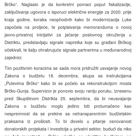
Brčko“. Naglasio je da konkretni pomaci poput fiskalizacije,
zaključivanja ugovora o isporuci električne energije za 2020. prije
kraja godine, koraka neophodnih kako bi modernizacija Luke
započela na proljeće, te potpisivanja memoranduma o novoj
javno-privatnoj inicijativi za jačanje poslovnog okruženja u
Distriktu, predstavljaju signale napretka koje su građani Brčkog
očekivali, te šalju ohrabrujuće signale partnerima u međunarodnoj
zajednici.
Tim pozitivnim koracima se sada mora pridružiti usvajanje novog
Zakona o budžetu 18. decembra, skupa sa instrukcijama
„Putevima Brčko“ kako bi se počelo sa rekonstrukcijom mosta
Brčko-Gunja. Supervizor je ponovio svoju raniju poruku, iznesenu
pred Skupštinom Distrikta 25. septembra, da bi neusvajanje
Zakona o budžetu moglo jedino biti protumačeno kao
nespremnost da se prekine sa netransparentnim budžetskim
praksama iz prošlosti. To bi dovelo u pitanje osnovanost
donatorskih projekata i investicija u privatni sektor, budući da niko