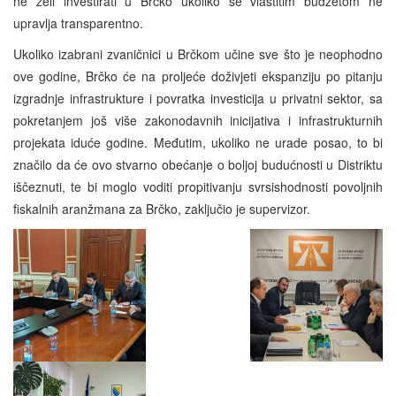
ne želi investirati u Brčko ukoliko se vlastitim budžetom ne
upravlja transparentno.
Ukoliko izabrani zvaničnici u Brčkom učine sve što je neophodno
ove godine, Brčko će na proljeće doživjeti ekspanziju po pitanju
izgradnje infrastrukture i povratka investicija u privatni sektor, sa
pokretanjem još više zakonodavnih inicijativa i infrastrukturnih
projekata iduće godine. Međutim, ukoliko ne urade posao, to bi
značilo da će ovo stvarno obećanje o boljoj budućnosti u Distriktu
iščeznuti, te bi moglo voditi propitivanju svrsishodnosti povoljnih
fiskalnih aranžmana za Brčko, zaključio je supervizor.