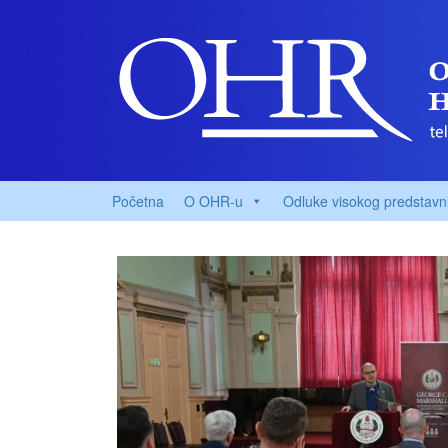
Početna
O OHR-u
Odluke visokog predstavn