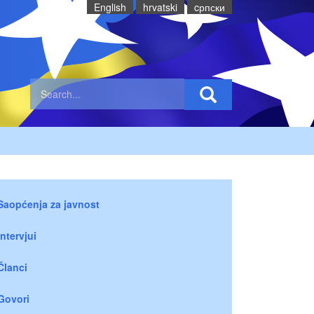
English
hrvatski
cрпски
Saopćenja za javnost
Intervjui
Članci
Govori