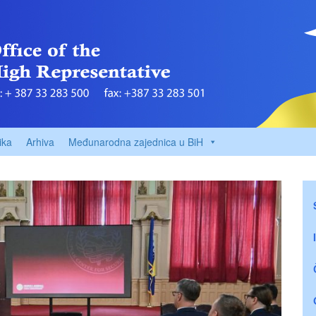
ika
Arhiva
Međunarodna zajednica u BiH