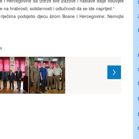
 i Hercegovine da izdrže sve izazove i nastave dalje oduvijek
na hrabrosti, solidarnosti i odlučnosti da se ide naprijed.“
iječima podsjetio djecu širom Bosne i Hercegovine: Nemojte
ia