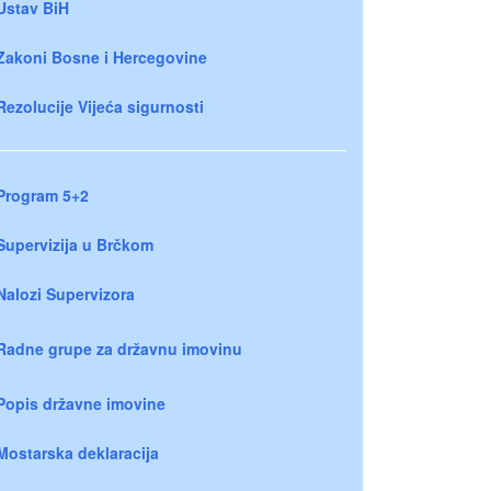
Ustav BiH
Zakoni Bosne i Hercegovine
Rezolucije Vijeća sigurnosti
Program 5+2
Supervizija u Brčkom
Nalozi Supervizora
Radne grupe za državnu imovinu
Popis državne imovine
Mostarska deklaracija