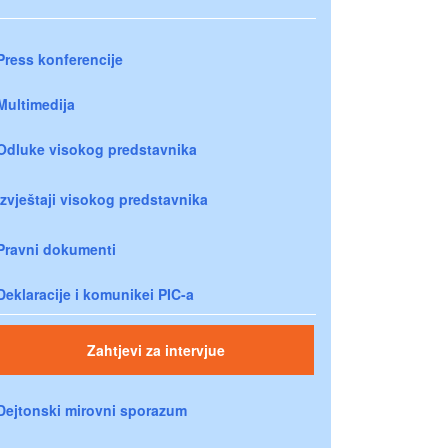
Press konferencije
Multimedija
Odluke visokog predstavnika
Izvještaji visokog predstavnika
Pravni dokumenti
Deklaracije i komunikei PIC-a
Zahtjevi za intervjue
Dejtonski mirovni sporazum