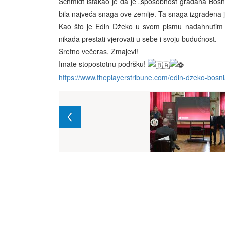
Schmidt istakao je da je „sposobnost građana Bosne
bila najveća snaga ove zemlje. Ta snaga izgrađena je 
Kao što je Edin Džeko u svom pismu nadahnutim r
nikada prestati vjerovati u sebe i svoju budućnost.
Sretno večeras, Zmajevi!
Imate stopostotnu podršku!
https://www.theplayerstribune.com/edin-dzeko-bosn