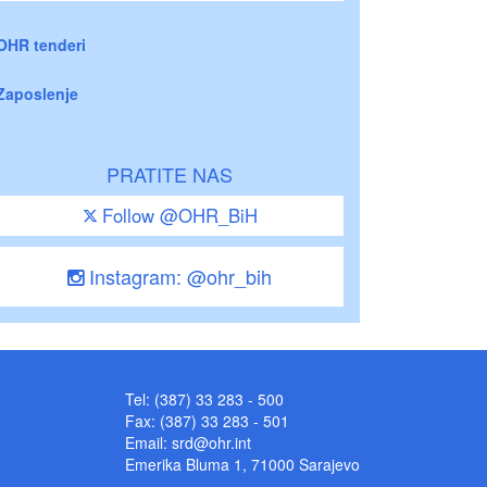
OHR tenderi
Zaposlenje
PRATITE NAS
Follow @OHR_BiH
Instagram: @ohr_bih
Tel: (387) 33 283 - 500
Fax: (387) 33 283 - 501
Email:
srd@ohr.int
Emerika Bluma 1, 71000 Sarajevo