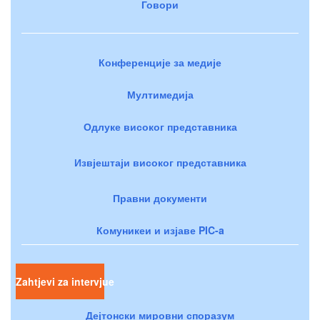
Говори
Конференције за медије
Мултимедија
Одлуке високог представника
Извјештаји високог представника
Правни документи
Комуникеи и изјаве PIC-a
Zahtjevi za intervjue
Дејтонски мировни споразум