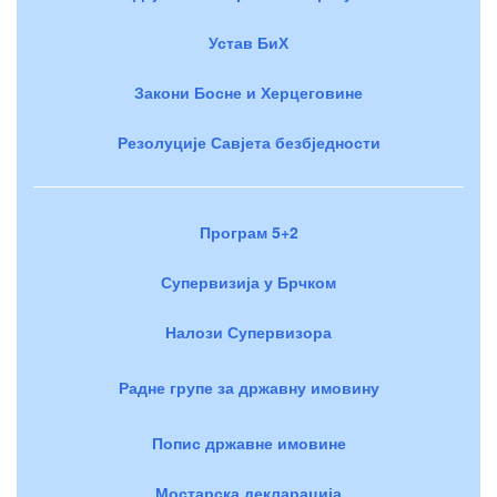
Устав БиХ
Закони Босне и Херцеговине
Резолуције Савјета безбједности
Програм 5+2
Супервизија у Брчком
Налози Супервизора
Радне групе за државну имовину
Попис државне имовине
Мостарска декларација