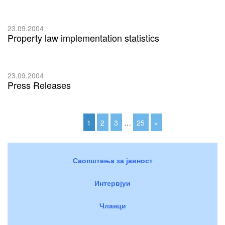
23.09.2004
Property law implementation statistics
23.09.2004
Press Releases
1
2
3
…
25
»
Саопштења за јавност
Интервјуи
Чланци