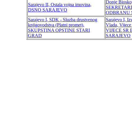
Donje Biosko,
Sarajevo II, Ostala vojna imovina,
SEKRETARI
DSNO SARAJEVO
ODBRANU 
Sarajevo I, SDK - Sluzba drustvenog
Sarajevo I, Iz
knjigovodstva (Platni promet),
Vlada, Vijec
SKUPSTINA OPSTINE STARI
VIJECE SR 
GRAD
SARAJEVO