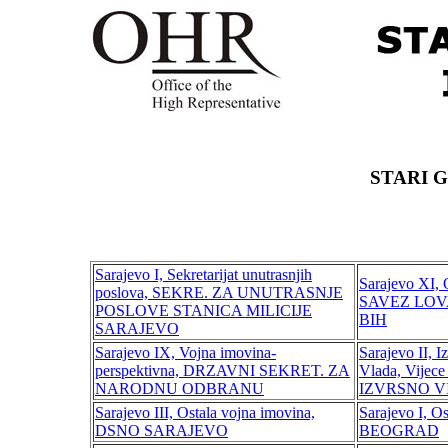
STARI 
Sarajevo I, Sekretarijat unutrasnjih
Sarajevo XI, 
poslova, SEKRE. ZA UNUTRASNJE
SAVEZ LOV
POSLOVE STANICA MILICIJE
BIH
SARAJEVO
Sarajevo IX, Vojna imovina-
Sarajevo II, I
perspektivna, DRZAVNI SEKRET. ZA
Vlada, Vijec
NARODNU ODBRANU
IZVRSNO V
Sarajevo III, Ostala vojna imovina,
Sarajevo I, O
DSNO SARAJEVO
BEOGRAD