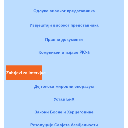
Одлуке високог представника
Извјештаји високог представника
Правни документи
Комуникеи и изјаве PIC-a
Zahtjevi za intervjue
Дејтонски мировни споразум
Устав БиХ
Закони Босне и Херцеговине
Резолуције Савјета безбједности