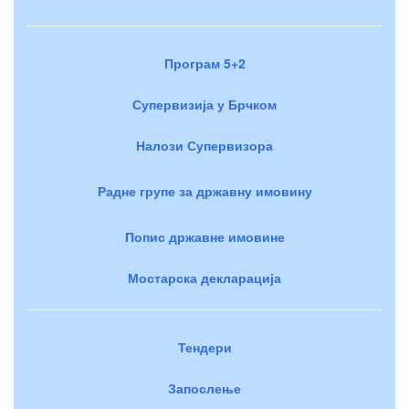
Програм 5+2
Супервизија у Брчком
Налози Супервизора
Радне групе за државну имовину
Попис државне имовине
Мостарска декларација
Тендери
Запослење