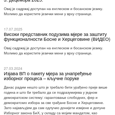
Овај је садржај доступан на енглеском и босанском језику.
Молимо да користите језички мени у врху странице.
17.07.2025
Високи представник подузима мјере за заштиту
функционалности Босне и Херцеговине (ВИДЕО)
Овај садржај је доступан на енглеском и босанском језику.
Молимо да користите језички мени у врху странице.
27.03.2024
Изјава ВП о пакету мјера за унапређење
изборног процеса – кључне поруке
Данас радим нешто што је требало бити урађено прије више
година и што би требало да се подразумијева у једном
демократском систему: гарантовање слободних, фер и
демократских избора за све грађане Босне и Херцеговине.
Зато најављујем да сам одлучио донијети измјене и допуне
Изборног закона БиХ, у складу са мојим мандатом, као