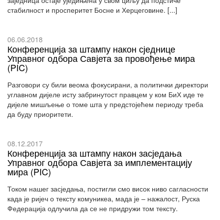
стабилност и просперитет Босне и Херцеговине. [...]
06.06.2018
Конференција за штампу након сједнице
Управног одбора Савјета за провођење мира
(PIC)
Разговори су били веома фокусирани, а политички директори
углавном дијеле исту забринутост правцем у ком БиХ иде те
дијеле мишљење о томе шта у предстојећем периоду треба
да буду приоритети.
08.12.2017
Конференција за штампу након засједања
Управног одбора Савјета за имплементацију
мира (PIC)
Током нашег засједања, постигли смо висок ниво сагласности
када је ријеч о тексту комуникеа, мада је – нажалост, Руска
Федерација одлучила да се не придружи том тексту.