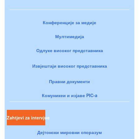
Конференције за медије
Мултимедија
Одлуке високог представника
Извјештаји високог представника
Правни документи
Комуникеи и изјаве PIC-a
Zahtjevi za intervjue
Дејтонски мировни споразум