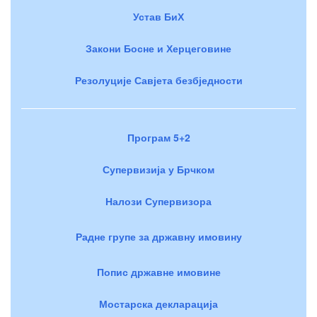
Устав БиХ
Закони Босне и Херцеговине
Резолуције Савјета безбједности
Програм 5+2
Супервизија у Брчком
Налози Супервизора
Радне групе за државну имовину
Попис државне имовине
Мостарска декларација