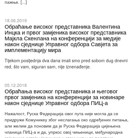
пажње. [...]
18.06.2019
Обраћање високог представника Валентина
Инцка и првог замјеника високог представника
Мајкла Скенлана на конференцији за медије
након сједнице Управног одбора Савјета за
имплементацију мира
Tijekom posljednja dva dana imali smo pred sobom dug dnevni
red, što vam, siguran sam, nije iznenađenje.
05.12.2018
Обраћања високог представника и његовог
првог замјеника на конференцији за новинаре
након сједнице Управног одбора ПИЦ-а
Нажалост, Руска Федерација овог пута није могла да се
придружи Комуникеу због неслагања око одређених питања,
али желим да поновим да је Руска Федерација цијењена
чланица ПИЦ-а и да, упркос овој чињеници, међународна
заједница остаје уједињена у свом циљу да подстиче