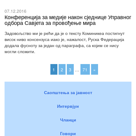
07.12.2016
Конференција за медије након сједнице Управног
одбора Савјета за провођење мира
Задовољство ми је рећи да је о тексту Коминикеа постигнут
висок ниво консензуса иако је, нажалост, Руска Федерација
додала фусноту за један од параграфа, са којим се нису
могли сложити.
1
2
3
…
71
»
Саопштења за јавност
Интервјуи
Чланци
Говори