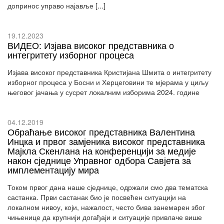
допринос управо најавље [...]
19.12.2023
ВИДЕО: Изјава високог представника о
интегритету изборног процеса
Изјава високог представника Кристијана Шмита о интегритету
изборног процеса у Босни и Херцеговини те мјерама у циљу
његовог јачања у сусрет локалним изборима 2024. године
04.12.2019
Обраћање високог представника Валентина
Инцка и првог замјеника високог представника
Мајкла Скенлана на конференцији за медије
након сједнице Управног одбора Савјета за
имплементацију мира
Током првог дана наше сједнице, одржали смо два тематска
састанка. Први састанак био је посвећен ситуацији на
локалном нивоу, који, нажалост, често бива занемарен због
чињенице да крупнији догађаји и ситуације привлаче више