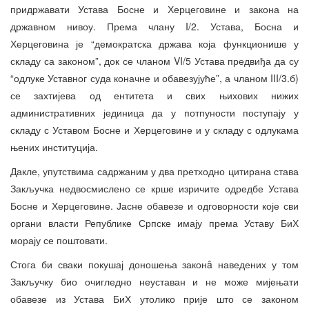
придржавати Устава Босне и Херцеговине и закона на
државном нивоу. Према члану I/2. Устава, Босна и
Херцеговина је “демократска држава која функционише у
складу са законом”, док се чланом VI/5 Устава предвиђа да су
“одлуке Уставног суда коначне и обавезујуће”, а чланом III/3.б)
се захтијева од ентитета и свих њихових нижих
административних јединица да у потпуности поступају у
складу с Уставом Босне и Херцеговине и у складу с одлукама
њених институција.
Дакле, упутствима садржаним у два претходно цитирана става
Закључка недвосмислено се крше изричите одредбе Устава
Босне и Херцеговине. Јасне обавезе и одговорности које сви
органи власти Републике Српске имају према Уставу БиХ
морају се поштовати.
Стога би сваки покушај доношења законâ наведених у том
Закључку био очигледно неуставан и не може мијењати
обавезе из Устава БиХ утолико прије што се законом