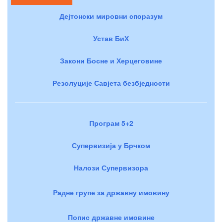
Дејтонски мировни споразум
Устав БиХ
Закони Босне и Херцеговине
Резолуције Савјета безбједности
Програм 5+2
Супервизија у Брчком
Налози Супервизора
Радне групе за државну имовину
Попис државне имовине