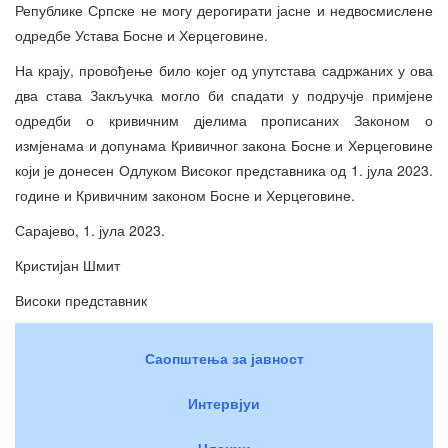
Републике Српске не могу дерогирати јасне и недвосмислене
одредбе Устава Босне и Херцеговине.
На крају, провођење било којег од упутстава садржаних у ова
два става Закључка могло би спадати у подручје примјене
одредби о кривичним дјелима прописаних Законом о
измјенама и допунама Кривичног закона Босне и Херцеговине
који је донесен Одлуком Високог представника од 1. јула 2023.
године и Кривичним законом Босне и Херцеговине.
Сарајево, 1. јула 2023.
Кристијан Шмит
Високи представник
Саопштења за јавност
Интервјуи
Чланци