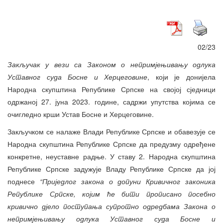
02/23
Закључак у вези са Законом о непримјењивању одлука
Уставног суда Босне и Херцеговине
, који је донијела
Народна скупштина Републике Српске на својој сједници
одржаној 27. јуна 2023. године, садржи упутства којима се
очигледно крши Устав Босне и Херцеговине.
Закључком се налаже Влади Републике Српске и обавезује се
Народна скупштина Републике Српске да предузму одређене
конкретне, неуставне радње. У ставу 2. Народна скупштина
Републике Српске задужује Владу Републике Српске да јој
поднесе
“Приједлог закона о допуни Кривичног законика
Републике Српске, којим ће бити прописано посебно
кривично дјело поступања супротно одредбама Закона о
непримјењивању одлука Уставног суда Босне и