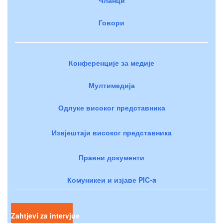
Говори
Конференције за медије
Мултимедија
Одлуке високог представника
Извјештаји високог представника
Правни документи
Комуникеи и изјаве PIC-a
Zahtjevi za intervjue