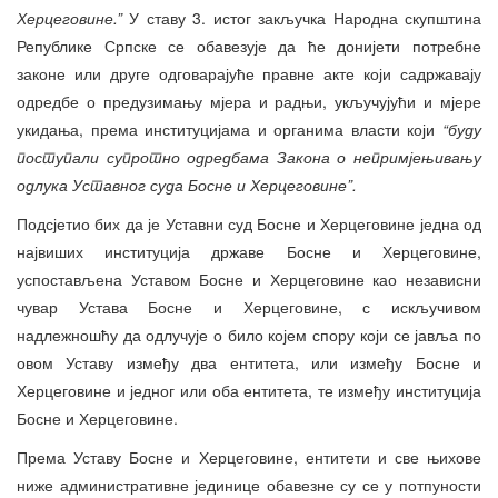
Херцеговине.”
У ставу 3. истог закључка Народна скупштина
Републике Српске се обавезује да ће донијети потребне
законе или друге одговарајуће правне акте који садржавају
одредбе о предузимању мјера и радњи, укључујући и мјере
укидања, према институцијама и органима власти који
“буду
поступали супротно одредбама Закона о непримјењивању
одлука Уставног суда Босне и Херцеговине”.
Подсјетио бих да је Уставни суд Босне и Херцеговине једна од
највиших институција државе Босне и Херцеговине,
успостављена Уставом Босне и Херцеговине као независни
чувар Устава Босне и Херцеговине, с искључивом
надлежношћу да одлучује о било којем спору који се јавља по
овом Уставу између два ентитета, или између Босне и
Херцеговине и једног или оба ентитета, те између институција
Босне и Херцеговине.
Према Уставу Босне и Херцеговине, ентитети и све њихове
ниже административне јединице обавезне су се у потпуности