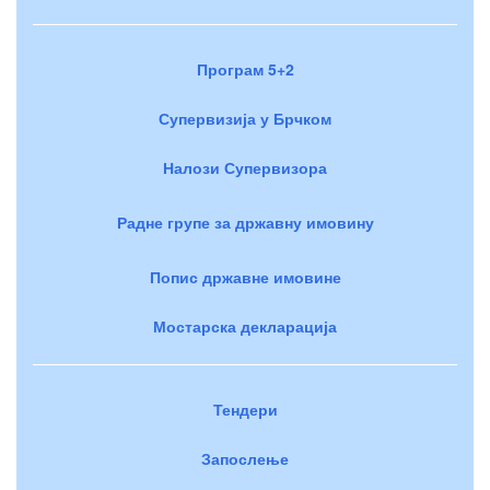
Програм 5+2
Супервизија у Брчком
Налози Супервизора
Радне групе за државну имовину
Попис државне имовине
Мостарска декларација
Тендери
Запослење