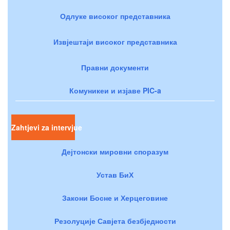
Одлуке високог представника
Извјештаји високог представника
Правни документи
Комуникеи и изјаве PIC-a
Zahtjevi za intervjue
Дејтонски мировни споразум
Устав БиХ
Закони Босне и Херцеговине
Резолуције Савјета безбједности