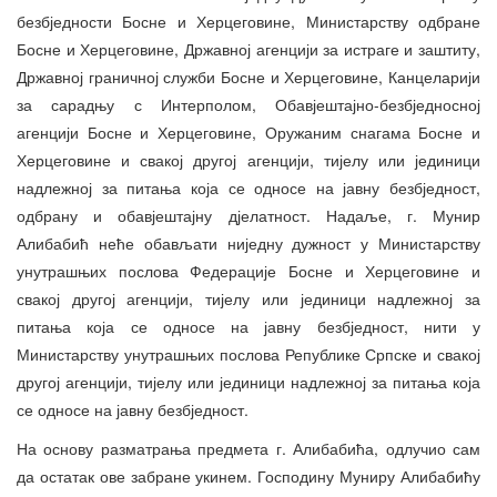
безбједности Босне и Херцеговине, Министарству одбране
Босне и Херцеговине, Државној агенцији за истраге и заштиту,
Државној граничној служби Босне и Херцеговине, Канцеларији
за сарадњу с Интерполом, Обавјештајно-безбједносној
агенцији Босне и Херцеговине, Оружаним снагама Босне и
Херцеговине и свакој другој агенцији, тијелу или јединици
надлежној за питања која се односе на јавну безбједност,
одбрану и обавјештајну дјелатност. Надаље, г. Мунир
Алибабић неће обављати ниједну дужност у Министарству
унутрашњих послова Федерације Босне и Херцеговине и
свакој другој агенцији, тијелу или јединици надлежној за
питања која се односе на јавну безбједност, нити у
Министарству унутрашњих послова Републике Српске и свакој
другој агенцији, тијелу или јединици надлежној за питања која
се односе на јавну безбједност.
На основу разматрања предмета г. Алибабића, одлучио сам
да остатак ове забране укинем. Господину Муниру Алибабићу