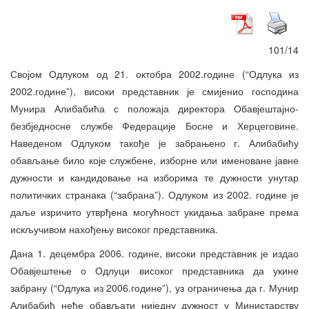
101/14
Својом Одлуком од 21. октобра 2002.године (“Одлука из
2002.године”), високи представник је смијенио господина
Мунира Алибабића с положаја директора Обавјештајно-
безбједносне службе Федерације Босне и Херцеговине.
Наведеном Одлуком такође је забрањено г. Алибабићу
обављање било које службене, изборне или именоване јавне
дужности и кандидовање на изборима те дужности унутар
политичких странака (“забрана”). Одлуком из 2002. године је
даље изричито утврђена могућност укидања забране према
искључивом нахођењу високог представника.
Дана 1. децембра 2006. године, високи представник је издао
Обавјештење о Одлуци високог представника да укине
забрану (“Одлука из 2006.године”), уз ограничења да г. Мунир
Алибабић неће обављати ниједну дужност у Министарству