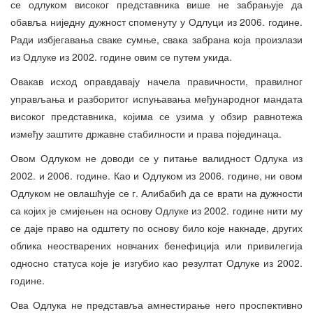
се одлуком високог представника више не забрањује да
обавља ниједну дужност споменуту у Одлуци из 2006. године.
Ради избјегавања сваке сумње, свака забрана која произлази
из Одлуке из 2002. године овим се путем укида.
Овакав исход оправдавају начела правичности, правилног
управљања и разборитог испуњавања међународног мандата
високог представника, којима се узима у обзир равнотежа
између заштите државне стабилности и права појединаца.
Овом Одлуком не доводи се у питање валидност Одлука из
2002. и 2006. године. Као и Одлуком из 2006. године, ни овом
Одлуком не овлашћује се г. Алибабић да се врати на дужности
са којих је смијењен на основу Одлуке из 2002. године нити му
се даје право на одштету по основу било које накнаде, других
облика неостварених новчаних бенефиција или привилегија
односно статуса које је изгубио као резултат Одлуке из 2002.
године.
Ова Одлука не представља амнестирање него проспективно