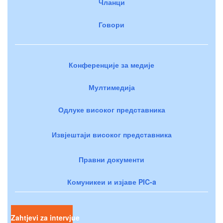
Чланци
Говори
Конференције за медије
Мултимедија
Одлуке високог представника
Извјештаји високог представника
Правни документи
Комуникеи и изјаве PIC-a
Zahtjevi za intervjue