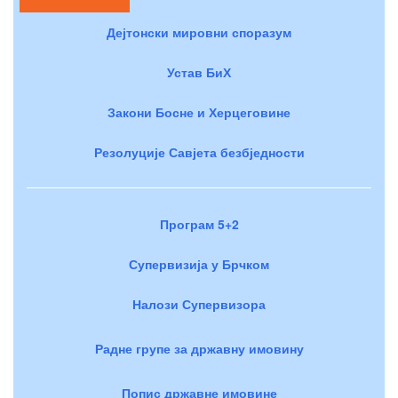
Дејтонски мировни споразум
Устав БиХ
Закони Босне и Херцеговине
Резолуције Савјета безбједности
Програм 5+2
Супервизија у Брчком
Налози Супервизора
Радне групе за државну имовину
Попис државне имовине