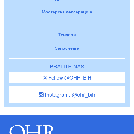
Мостарска декларација
Тендери
Запослење
PRATITE NAS
Follow @OHR_BiH
Instagram: @ohr_bih