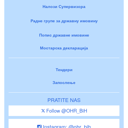
Налози Супервизора
Радне групе за државну имовину
Попис државне имовине
Мостарска декларација
Тендери
Запослење
PRATITE NAS
Follow @OHR_BiH
Instagram: @ohr_bih