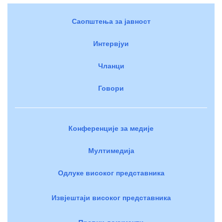
Саопштења за јавност
Интервјуи
Чланци
Говори
Конференције за медије
Мултимедија
Одлуке високог представника
Извјештаји високог представника
Правни документи