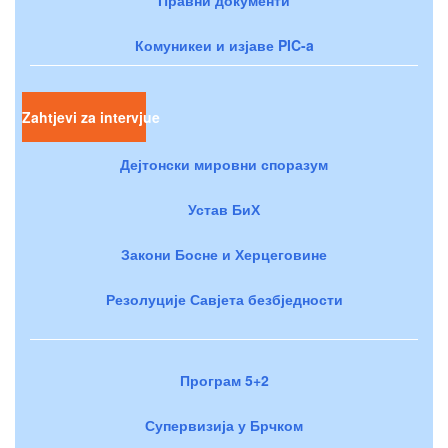
Комуникеи и изјаве PIC-a
Zahtjevi za intervjue
Дејтонски мировни споразум
Устав БиХ
Закони Босне и Херцеговине
Резолуције Савјета безбједности
Програм 5+2
Супервизија у Брчком