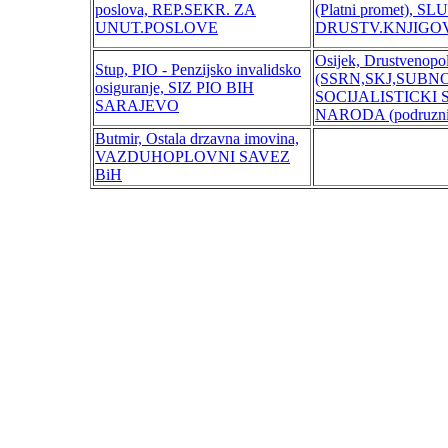
poslova, REP.SEKR. ZA
(Platni promet), S
UNUT.POSLOVE
DRUSTV.KNJIGOV
Osijek, Drustvenopol
Stup, PIO - Penzijsko invalidsko
(SSRN,SKJ,SUBNOR,
osiguranje, SIZ PIO BIH
SOCIJALISTICKI
SARAJEVO
NARODA (podruzni
Butmir, Ostala drzavna imovina,
VAZDUHOPLOVNI SAVEZ
BiH