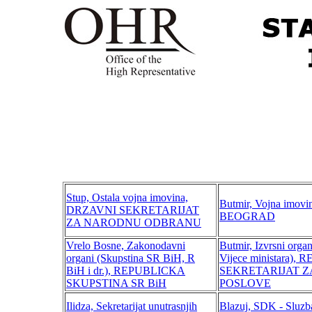
Stup, Ostala vojna imovina,
Butmir, Vojna imovi
DRZAVNI SEKRETARIJAT
BEOGRAD
ZA NARODNU ODBRANU
Vrelo Bosne, Zakonodavni
Butmir, Izvrsni organ
organi (Skupstina SR BiH, R
Vijece ministara),
BiH i dr.), REPUBLICKA
SEKRETARIJAT 
SKUPSTINA SR BiH
POSLOVE
Ilidza, Sekretarijat unutrasnjih
Blazuj, SDK - Sluzb