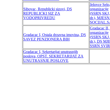
Jelovce Selo
Sibovac, Republicki sizovi, DS
organizacije
REPUBLICKI SIZ ZA
(SSRN,SKJ,
VODOPRIVREDU
dr.), MJE
SOCIJAL.
Gradacac II,
organizacije
Gradacac I, Ostala drzavna imovina, DS
(SSRN,SKJ,
SAVEZ PENZIONERA BIH
dr.), DS 
SSRN SVI
Gradacac I, Sekretarijat unutrasnjih
poslova, OPST. SEKRETARIJAT ZA
UNUTRASNJE POSLOVE