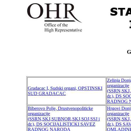
G
Zelinja Donj
organizacije
Gradacac I, Sudski organi, OPSTINSKI
(SSRN,SKJ,
SUD GRADACAC
dr.), DS S
RADNOG 
Biberovo Polje, Drustvenopoliticke
Hrgovi Donji
organizacije
organizacije
(SSRN,SKJ,SUBNOR,SKJ,SOJ,SSJ i
(SSRN,SKJ,
dr.), DS SOCIJALISTICKI SAVEZ
dr.), DS S
RADNOG NARODA
OMLADIN