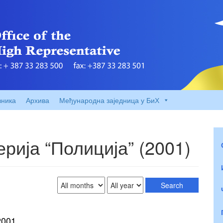
вника
Архива
Међународна заједница у БиХ
рија “Полиција” (2001)
2001