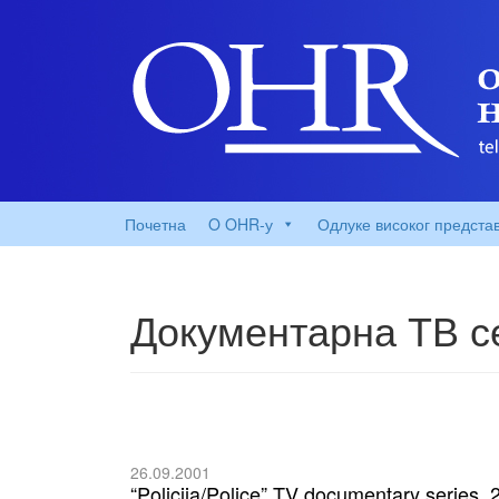
Почетна
O OHR-у
Одлуке високог предста
Документарна ТВ се
26.09.2001
“Policija/Police” TV documentary series, 