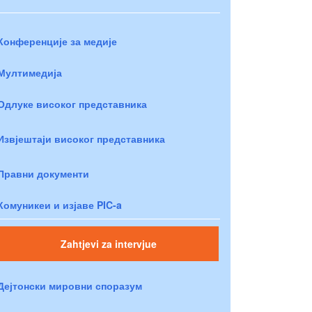
Конференције за медије
Мултимедија
Одлуке високог представника
Извјештаји високог представника
Правни документи
Комуникеи и изјаве PIC-a
Zahtjevi za intervjue
Дејтонски мировни споразум