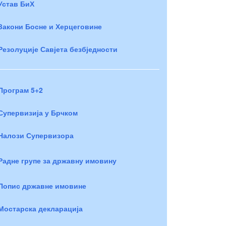
Устав БиХ
Закони Босне и Херцеговине
Резолуције Савјета безбједности
Програм 5+2
Супервизија у Брчком
Налози Супервизора
Радне групе за државну имовину
Попис државне имовине
Мостарска декларација