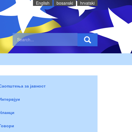
English
bosanski
hrvatski
Саопштења за јавност
Интервјуи
Чланци
Говори