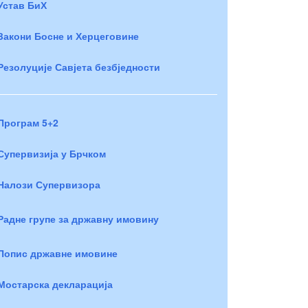
Устав БиХ
Закони Босне и Херцеговине
Резолуције Савјета безбједности
Програм 5+2
Супервизија у Брчком
Налози Супервизора
Радне групе за државну имовину
Попис државне имовине
Мостарска декларација