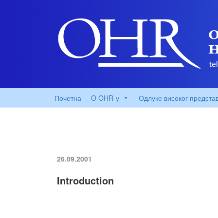
Почетна
O OHR-у
Одлуке високог предста
26.09.2001
Introduction