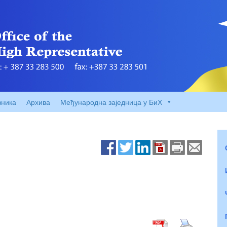
вника
Архива
Међународна заједница у БиХ