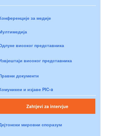
Конференције за медије
Мултимедија
Одлуке високог представника
Извјештаји високог представника
Правни документи
Комуникеи и изјаве PIC-a
Zahtjevi za intervjue
Дејтонски мировни споразум