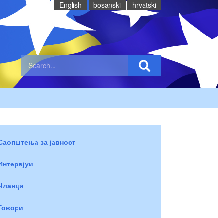
English
bosanski
hrvatski
Саопштења за јавност
Интервјуи
Чланци
Говори