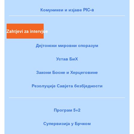
Комуникеи и изјаве PIC-a
Zahtjevi za intervjue
Дејтонски мировни споразум
Устав БиХ
Закони Босне и Херцеговине
Резолуције Савјета безбједности
Програм 5+2
Супервизија у Брчком