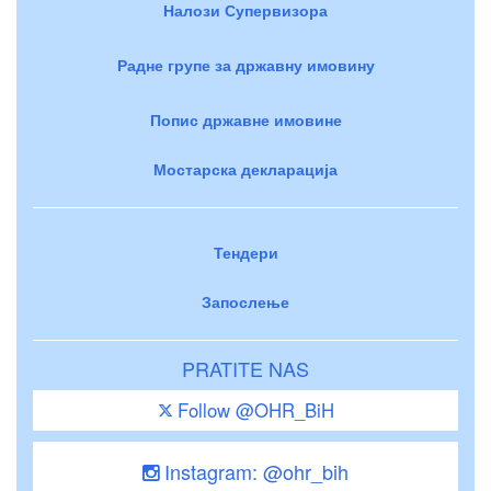
Налози Супервизора
Радне групе за државну имовину
Попис државне имовине
Мостарска декларација
Тендери
Запослење
PRATITE NAS
Follow @OHR_BiH
Instagram: @ohr_bih