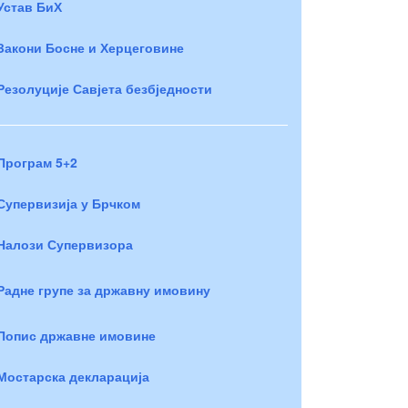
Устав БиХ
Закони Босне и Херцеговине
Резолуције Савјета безбједности
Програм 5+2
Супервизија у Брчком
Налози Супервизора
Радне групе за државну имовину
Попис државне имовине
Мостарска декларација