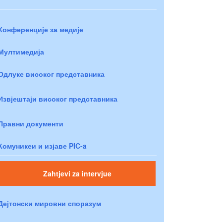
Конференције за медије
Мултимедија
Одлуке високог представника
Извјештаји високог представника
Правни документи
Комуникеи и изјаве PIC-a
Zahtjevi za intervjue
Дејтонски мировни споразум