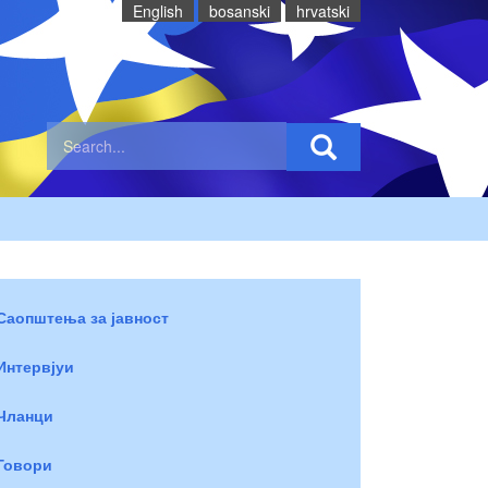
English
bosanski
hrvatski
Саопштења за јавност
Интервјуи
Чланци
Говори