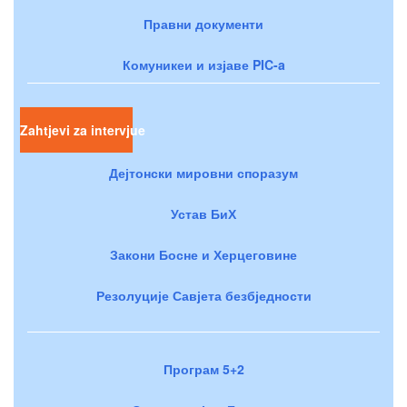
Правни документи
Комуникеи и изјаве PIC-a
Zahtjevi za intervjue
Дејтонски мировни споразум
Устав БиХ
Закони Босне и Херцеговине
Резолуције Савјета безбједности
Програм 5+2