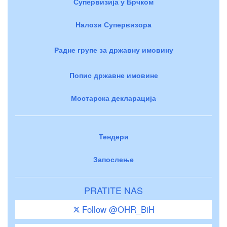
Супервизија у Брчком
Налози Супервизора
Радне групе за државну имовину
Попис државне имовине
Мостарска декларација
Тендери
Запослење
PRATITE NAS
Follow @OHR_BiH