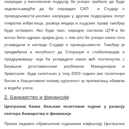
напредак у економском подручју би ускоро требало да буде
задовољавајући да би оправдао САП и Студију о
проводљивости-уколико напредак у другим подручјима попут
повратка избјеглица, развоја медија и људских права такођер
буде остварен. Ако буде тако, наредни састанак ЦТФ-а би
могао бити одржан крајем јуна, с тим што би ускоро након тога
услиједили и изгледи Студије о проводљивости. Такођер је
предвиђена и могућност да Споразум о стабилизацији и
придруживању- који ће услиједити након већ постигнутих с
Биувшом југославенском реубликом Македонијом и
Хрватском- буде склопљен у току 2003 годиен ако политичри
Босне и Херцеговине покажу одлучност зу прихватању обавеза
и водеће улоге.
2. Банкарство и финансије
Централна банка биљежи позитивне оцјене у развоју
сектора банкарства и финансија
Према недавно објављеном годишњем извјештају Централне