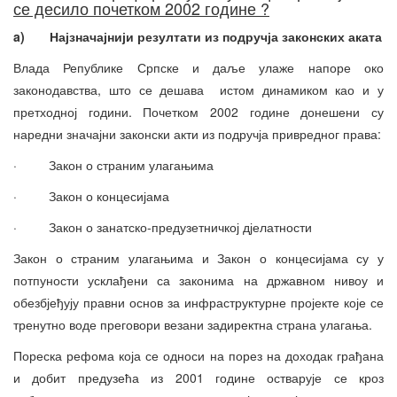
се десило почетком 2002 године ?
a)
Најзначајнији резултати из подручја законских аката
Влада Републике Српске и даље улаже напоре око
законодавства, што се дешава истом динамиком као и у
претходној години. Почетком 2002 године донешени су
наредни значајни законски акти из подручја привредног права:
· Закон о страним улагањима
· Закон о концесијама
· Закон о занатско-предузетничкој дјелатности
Закон о страним улагањима и Закон о концесијама су у
потпуности усклађени са законима на државном нивоу и
обезбјеђују правни основ за инфраструктурне пројекте које се
тренутно воде преговори везани задиректна страна улагања.
Пореска рефома која се односи на порез на доходак грађана
и добит предузећа из 2001 године остварује се кроз