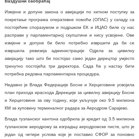
Ваздушни саобраћај
Измјене и допуне закона о авијацији по хитном поступку за
покретање програма оперативне помоћи (ОПАС) у складу са
постојећим споразумом и подршком ЕК и ИЦАО биле су нас
расправи у парламентарној скупштини и нису усвојене. Ове
измјене и допуне би било потребно извршити да би се
извршила ревизија администрације Одјела за цивилну
авијацију тако што би постојао само један дирецтор умјесто
тренутно постојећа три директора. Сада ће у настау бити
потребна редовна парламентарна процедура.
Недавно је Влада Федерације Босне и Херцеговине усвојила
план прихода ирасхода Дирекције за цивилну авијацију Босне
и Херцеговине за ову годину, који укључује око 9.5 милиона
КМ за куповину терминалног радара за Аеродром Сарајево.
Влада тузланског кантона одобрила је кредит од 3.5 милиона
тузланском аеродрому за изградњу аеродромске писте, што је
један од четири услова које је поставио СФОР за поновно