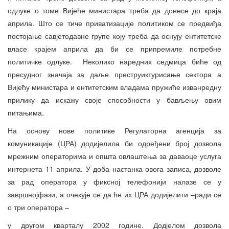
одлуке о томе Вијеће министара треба да донесе до краја
априла. Што се тиче приватизације политиком се предвиђа
постојање савјетодавне групе коју треба да оснују ентитетске
власе крајем априла да би се припремиле потребне
политичке одлуке. Неколико наредних седмица биће од
пресудног значаја за даље преструиктурисање сектора а
Вијећу министара и ентитетским владама пружиће изванредну
прилику да искажу своје способности у бављењу овим
питањима.
На основу нове политике Регулаторна агенција за
комуникације (ЦРА) додијелила би одређени број дозвола
мрежним операторима и општа овлаштења за даваоце услуга
интернета 11 априла. У доба настанка овога записа, дозволе
за рад оператора у фиксној телефонији налазе се у
завршнојфази, а очекује се да ће их ЦРА додијелити –ради се
о три оператора –
у другом кварталу 2002 године. Додјелом дозвола