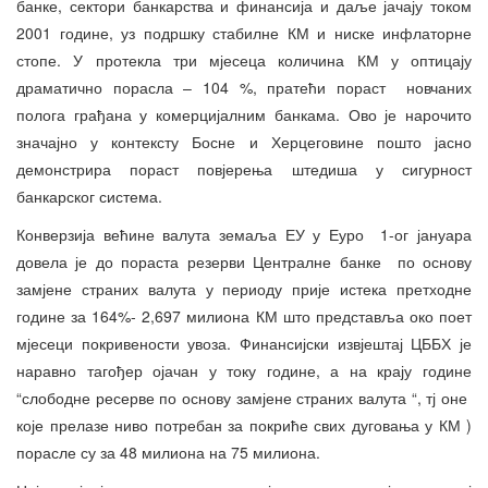
банке, сектори банкарства и финансија и даље јачају током
2001 године, уз подршку стабилне КМ и ниске инфлаторне
стопе. У протекла три мјесеца количина КМ у оптицају
драматично порасла – 104 %, пратећи пораст новчаних
полога грађана у комерцијалним банкама. Ово је нарочито
значајно у контексту Босне и Херцеговине пошто јасно
демонстрира пораст повјерења штедиша у сигурност
банкарског система.
Конверзија већине валута земаља ЕУ у Еуро 1-ог јануара
довела је до пораста резерви Централне банке по основу
замјене страних валута у периоду прије истека претходне
године за 164%- 2,697 милиона КМ што представља око поет
мјесеци покривености увоза. Финансијски извјештај ЦББХ је
наравно тагођер ојачан у току године, а на крају године
“слободне ресерве по основу замјене страних валута “, тј оне
које прелазе ниво потребан за покриће свих дуговања у КМ )
порасле су за 48 милиона на 75 милиона.