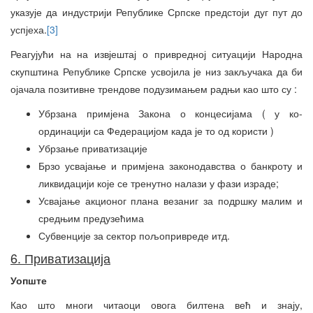
указује да индустрији Републике Српске предстоји дуг пут до
успјеха.
[3]
Реагујући на на извјештај о привредној ситуацији Народна
скупштина Републике Српске усвојила је низ закључака да би
ојачала позитивне трендове подузимањем радњи као што су :
Убрзана примјена Закона о концесијама ( у ко-
ординацији са Федерацијом када је то од користи )
Убрзање приватизације
Брзо усвајање и примјена законодавства о банкроту и
ликвидацији које се тренутно налази у фази израде;
Усвајање акционог плана везаниг за подршку малим и
средњим предузећима
Субвенције за сектор пољопривреде итд.
6. Приватизација
Уопште
Као што многи читаоци овога билтена већ и знају,