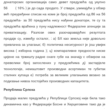
донаторских организација само девет предузећа од укупно
56 ( 16% ) је до сада продато. У ствари, узимајући у обзир
већ преуређени списак на коме је број предузећа од 86 на 56
предузећа- за 30 предузећа нису нађени донатори, те су та
предузећа враћена у пуну надлежност Федералне агенције за
приватизацију. Разлози ових разочаравајућих резултата
продаје су, између осталог, : а) БХ као земља није довољно
привлачна за улагање; б) политичка несигурност је још увијек
висока ( изборна година ); ц) компаративне предности ниске
цијене на тржишту радне снаге губе на значају с обзиром на
превелики број запослених у предузећима д) застарјеле
технологије, немаштовит производни асортиман те губитак
сталних купаца е) потреба за великим улагањима везано за
подизање нивоа постојећих производних капацитета.
Република Српска
Продаја малих предузећа у Републици Српској није била тако
динамична као у Федерацији Босне и Херцеговине тако да је