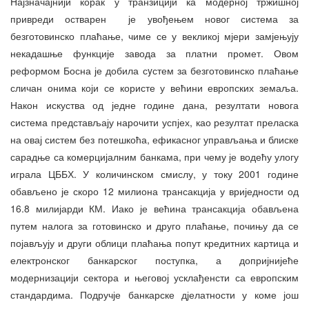
Најзначајнији корак у транзицији ка модерној тржишној
привреди остварен је увођењем новог система за
безготовинско плаћање, чиме се у векликој мјери замјењују
некадашње функције завода за платни промет. Овом
реформом Босна је добила сyстем за безготовинско плаћање
сличан онима који се користе у већини европских земаља.
Након искуства од једне године дана, резултати новога
система представљају нарочити успјех, као резултат преласка
на овај систем без потешкоћа, ефикасног управљања и блиске
сарадње са комерцијалним банкама, при чему је водећу улогу
играла ЦББХ. У количинском смислу, у току 2001 године
обављено је скоро 12 милиона трансакција у вриједности од
16.8 милијарди КМ. Иако је већина трансакција обављена
путем налога за готовинско и друго плаћање, почињу да се
појављују и други облици плаћања попут кредитних картица и
електронског банкарског поступка, а допријнијеће
модернизацији сектора и његовој усклађенсти са европским
стандардима. Подручје банкарске дјелатности у коме још