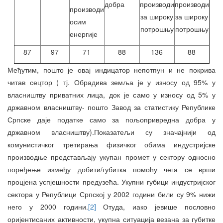
добра
производи
производи
производи
за широку
за широку
осим
потрошњу
потрошњу
енергије
87
97
71
88
136
88
Међутим, пошто је овај индицатор непотпун и не покрива
читав сецтор ( тј. Обрадива земља је у износу од 95% у
власништву приватних лица, док је само у износу од 5% у
државном власништву- пошто Завод за статистику Републике
Српске даје податке само за пољопривредна добра у
државном власништву).Показатељи су значајнији од
комунистичког третирања физичког обима индустријске
производње представљају укупан промет у сектору односно
поређење између добити/губитка помоћу чега се врши
процјена успјешности предузећа. Укупни губици индустријског
сектора у Републици Српској у 2002 години били су 9% нижи
него у 2000 години.
[2]
Отуда, иако јевише пословно
оријентисаних активности, укупна ситуација везана за губитке