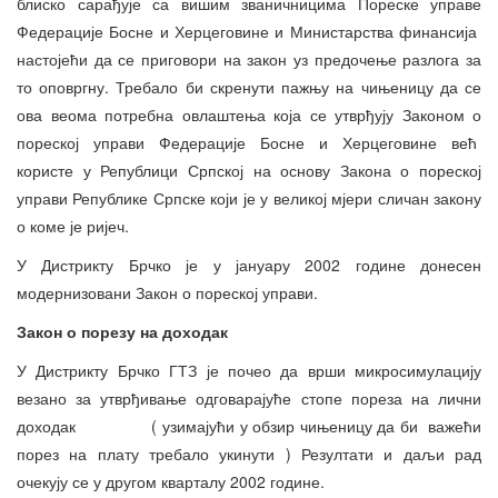
блиско сарађује са вишим званичницима Пореске управе
Федерације Босне и Херцеговине и Министарства финансија
настојећи да се приговори на закон уз предочење разлога за
то оповргну. Требало би скренути пажњу на чињеницу да се
ова веома потребна овлаштења која се утврђују Законом о
пореској управи Федерације Босне и Херцеговине већ
користе у Републици Српској на основу Закона о пореској
управи Републике Српске који је у великој мјери сличан закону
о коме је ријеч.
У Дистрикту Брчко је у јануару 2002 године донесен
модернизовани Закон о пореској управи.
Закон о порезу на доходак
У Дистрикту Брчко ГТЗ је почео да врши микросимулацију
везано за утврђивање одговарајуће стопе пореза на лични
доходак ( узимајући у обзир чињеницу да би важећи
порез на плату требало укинути ) Резултати и даљи рад
очекују се у другом кварталу 2002 године.