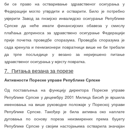
би се право на остваривање здравственог осигурања у
Федерацији могло утврдити и остварити. Било је потребно
увјерити Завод за пнзијско инвалидско осигурање Републике
Српске да неће имати финансијских обавеза у смислу
плаћања доприноса за здравствено осигурање Федерацији
прије почетка проведбе споразума. Проведба споразума је
сада кренула и пенмзионери повратници више не би требали
да трпе посљедице у везано за неријешено питање
здравственог осигурања у мјесту повратка.
7. Питања везана за порезе
Активности Пореске управе Републике Српске
Од постављења на функцију директора Пореске управе
Републике Српске у децембру 2001 Милица Бисић је вршила
именовања на више руководне положаје у Пореској управи
Републике Српске. Такођер је била активна око наплате
дуговања по основу пореза неизмирених према буџету
Републике Српске у својим настојањима остварила значајан