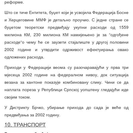
реформе.
Што се тиче Ентитета, буџет који је усвојила Федерација Босне
и Херцеговине ММФ је детаљно проучио. С једне стране се
буџетом теоретски предвиђају укупни расходи од 1559
милиона КМ, 230 милиона КМ намијењено је за “одгођене
расходе“о чему ће се заузети стајалиште у другој половини
2002 године и утврдити одрживост ефектуирања овако
одложених расхода.
Приходи у Федерацији веома су разочаравајући у прва три
мјесеца 2002 године на федералном нивоу, док ситуација
везана за кантоне показује комбиновану слику. Чини се да
наплата пореза у Републици Српској уопштену гледајући иде
својим током.
У Дистрикту Брчко, убирање прихода до сада је веће од
предвиђања за 2002 годину.
10. ТРАНСПОРТ