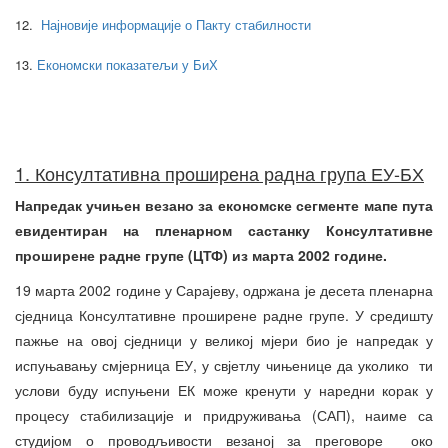
12.
Најновије информације о Пакту стабилности
13.
Економски показатељи у БиХ
1. Консултативна проширена радна група ЕУ-БХ
Напредак учињен везано за економске сегменте мапе пута
евидентиран на пленарном састанку Консултативне
проширене радне групе (ЦТФ) из марта 2002 године.
19 марта 2002 године у Сарајеву, одржана је десета пленарна
сједница Консултативне проширене радне групе. У средишту
пажње на овој сједници у великој мјери био је напредак у
испуњавању смјерница ЕУ, у свјетлу чињенице да уколико ти
услови буду испуњени ЕК може кренути у наредни корак у
процесу стабилизације и придруживања (САП), наиме са
студијом о проводљивости везаној за преговоре око