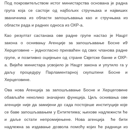
Под покровитељством истог министарства основана је радна
група која се састоји од најбољих стручњака и највиших
званичника из области запошљавања као и стручњака из
области рада и радних односа из ОХР-а.
Као резултат састанака ове радне групе настао је Нацрт
закона о оснивању Агенције за запошљавање Босне и9
Херцеговине – једногласно прихваћен од свих чланова радне
групе, и позитивно оцијењен од стране Свјетске банке и ОХР-
а. Вијеће министара усвојило је Нацрт закона и упутило га у
даљу процедуру Парламентарној скупштини Босне и
Херцеговине.
Ова нова Агенција за запошљавање Босне и Херцеговине
обављаће неколико значајних функција. Циљ оснивања ове
агенције није да замијени до сада постојеше институције које
се баве запошљавањем у Ентитетима; њихове надлежнсти ће
и даље остати непромијењене. Нова агенција ће бити
надлежна за издавање дозвола помоћу којих ће радници из