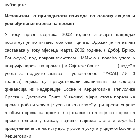
публицитет.
Механизам о припадности прихода по основу акциза и
усклађивање пореза на промет
У току првог квартака 2002 године значајан напредак
постигнут је по питању оба ова циља. Одржан је читав низ
састанака у току мјесеца марта 2002 године. ( Добој. Брчко,
Бањалука) под покровитељством ММФ-а ( водећа улога у
подручју пореза на промет ) и Свјетске банке ( водећа
улога за подручје акциза – условљеност ПФСАЦ ИИ- 3
транша) којима су присуствовали званичници из сектора
финансија из Федерације Босне и Херцеговине, Републике
Српске и Дистрикта Брчко. У великој мјери, стопа пореза на
промет роба и услуга је усаглашена између три преске управе
а обим пореза на промет ( тј ставке н на које се порез на
промет односи у смислу највише најниже стопе и изузећа)
примјењиваће се на исту врсту роба и услуга у цијелој Босни и
Херцеговини.