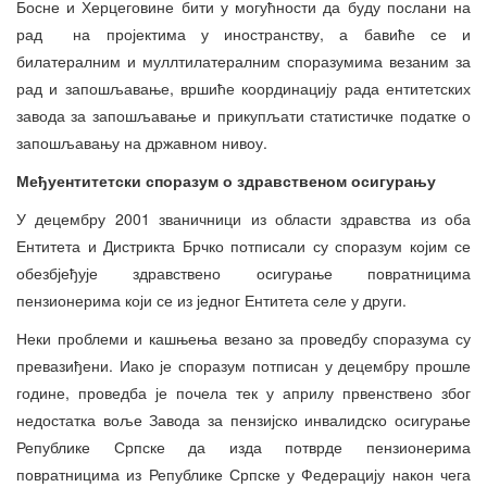
Босне и Херцеговине бити у могућности да буду послани на
рад на пројектима у иностранству, а бавиће се и
билатералним и муллтилатералним споразумима везаним за
рад и запошљавање, вршиће координацију рада ентитетских
завода за запошљавање и прикупљати статистичке податке о
запошљавању на државном нивоу.
Међуентитетски споразум о здравственом осигурању
У децембру 2001 званичници из области здравства из оба
Ентитета и Дистрикта Брчко потписали су споразум којим се
обезбјеђује здравствено осигурање повратницима
пензионерима који се из једног Ентитета селе у други.
Неки проблеми и кашњења везано за проведбу споразума су
превазиђени. Иако је споразум потписан у децембру прошле
године, проведба је почела тек у априлу првенствено због
недостатка воље Завода за пензијско инвалидско осигурање
Републике Српске да изда потврде пензионерима
повратницима из Републике Српске у Федерацију након чега