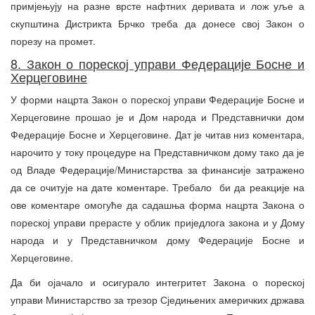
примјењују на разне врсте нафтних деривата и лож уље а
скупштина Дистрикта Брчко треба да донесе свој Закон о
порезу на промет.
8. Закон о пореској управи Федерације Босне и
Херцеговине
У форми нацрта Закон о пореској управи Федерације Босне и
Херцеговине прошао је и Дом народа и Представнички дом
Федерације Босне и Херцеговине. Дат је читав низ коментара,
нарочито у току процедуре на Представничком дому тако да је
од Владе Федерације/Министарства за финансије затражено
да се очитује на дате коментаре. Требало би да реакције на
ове коментаре омогуће да садашња форма нацрта Закона о
пореској управи прерасте у облик приједлога закона и у Дому
народа и у Представничком дому Федерације Босне и
Херцеговине.
Да би ојачало и осигурало интегритет Закона о пореској
управи Министарство за трезор Сједињених америчких држава