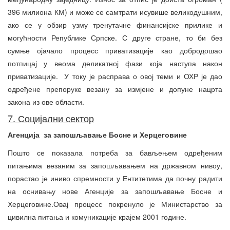
396 милиона КМ) и може се самтрати исувише великодушним,
ако се у обзир узму тренутачне финансијске прилике и
могућности Републике Српске. С друге стране, то би без
сумње ојачало процесс приватизације као добродошао
потпицај у веома деликатној фази која наступа након
приватизације. У току је расправа о овој теми и ОХР је дао
одређене препоруке везану за измјене и допуне нацрта
закона из ове области.
7. Социјални сектор
Агенција за запошљавање Босне и Херцеговине
Пошто се показала потреба за бављењем одређеним
питањима везаним за запошљавањем на државном нивоу,
порастао је иниво спремности у Ентитетима да почну радити
на оснивању нове Агенције за запошљавање Босне и
Херцеговине.Овај процесс покренуло је Министарство за
цивилна питања и комуникације крајем 2001 године.