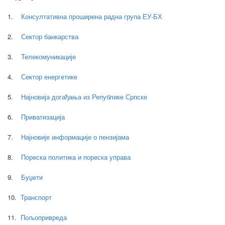
1.
Консултативна проширена радна група ЕУ-БХ
2.
Сектор банкарства
3.
Телекомуникације
4.
Сектор енергетике
5.
Најновија догађања из Републике Српске
6.
Приватизација
7.
Најновије информације о пензијама
8.
Пореска политика и пореска управа
9.
Буџети
10.
Транспорт
11.
Пољопривреда