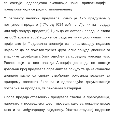
се очекује надпросјечна експанзија након приватизације –
понајприје када се ради о запошљавању.
У сегменту великих предузећа, само је 175 предузећа у
потпуности продато (17% од 1034 већ понуђених на продају
или чија понуда предстоји) Циљ да се оствари продајна стопа
од 60% крајем 2002 године се сада не чини достижним, тим
прије што је Федерална агенција за приватизацију недавно
најавила да ће почетак трећег круга јавне понуде дионица за
власнике цертфиката бити одгођен за ссредину мјесеца јула.
Разлог који за ово наводи Агенција јесте да не постоји
довољан број предузећа спремних за понуду те да кантоналне
агенције касне са својим утврђеним роковима везаним за
припрему почетних биланса и одговарајуће документације
потребне за пропдају, те рекламни материјал.
Спора продаја стратешких предузећа стална је преокупација,
нарочито у посљедњих шест мјесеци, како за локалне владе
тако и за међународну заједницу. Унаточ стручној подршци