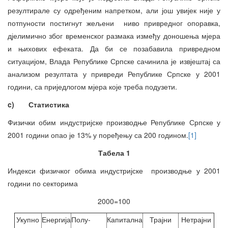
резултирале су одређеним напретком, али још увијек није у
потпуности постигнут жељени ниво привредног опоравка,
дјелимично због временског размака између доношења мјера
и њихових ефеката. Да би се позабавила привредном
ситуацијом, Влада Републике Српске сачинила је извјештај са
анализом резултата у привреди Републике Српске у 2001
години, са приједлогом мјера које треба подузети.
c)
Статистика
Физички обим индустријске производње Републике Српске у
2001 години опао је 13% у поређењу са 200 годином.
[1]
Табела 1
Индекси физичког обима индустријске производње у 2001
години по секторима
2000=100
Укупно
Енергија
Полу-
Капитална
Трајни
Нетрајни