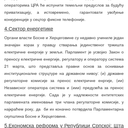
операторима ЦРА ће испунити темељни предуслов за будућу
приватизацију, а истовремено, гарантовати увођење
конкуренције у сецтор фиксне телефоније.
4.Сектор енергетике
Органи власти Босне и Херцеговине су недавно учиниле један
значајан корак у правцу стварања јединственог тржишта
електричне енергије у земљи. Парламент је усвојио Закон о
преносу електричне енергије, регулатору и оператору система
21 марта, што представља правни основ за оснивање
институционалне струцтуре на државном нивоу: (и) државне
регулаторне комисије за пренос електричне енргије, (ии)
Независног оператора система и (иии) предузећа за пренос
електричне енергије. Сада је у надлежности ентитетских
парламената именовање три члана регулаторне комисије, у
најкраћем року, да би их коначно потврдила Парламентарна
скупштина Босне и Херцеговине.
5.Економска реформа у Републици Српској: Шта