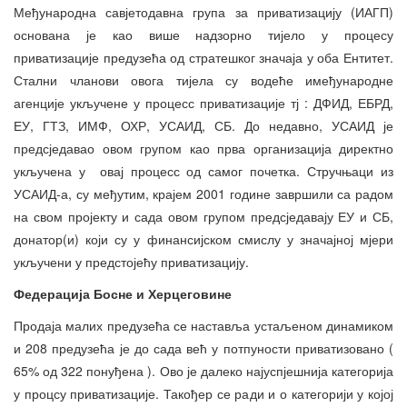
Међународна савјетодавна група за приватизацију (ИАГП)
основана је као више надзорно тијело у процесу
приватизације предузећа од стратешког значаја у оба Ентитет.
Стални чланови овога тијела су водеће имеђународне
агенције укључене у процесс приватизације тј : ДФИД, ЕБРД,
ЕУ, ГТЗ, ИМФ, ОХР, УСАИД, СБ. До недавно, УСАИД је
предсједавао овом групом као прва организација директно
укључена у овај процесс од самог почетка. Стручњаци из
УСАИД-а, су међутим, крајем 2001 године завршили са радом
на свом пројекту и сада овом групом предсједавају ЕУ и СБ,
донатор(и) који су у финансијском смислу у значајној мјери
укључени у предстојећу приватизацију.
Федерација Босне и Херцеговине
Продаја малих предузећа се наставља устаљеном динамиком
и 208 предузећа је до сада већ у потпуности приватизовано (
65% од 322 понуђена ). Ово је далеко најуспјешнија категорија
у процсу приватизације. Такођер се ради и о категорији у којој