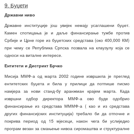
9. Буџети
Државни ниво
Државне институције још увијек немају усаглашени буџет.
Камен спотицања је и даље финансирање тужбе против
Србије и Црне горе из буџетских средстава (око 400,000 КМ)
при чему се Република Српска позвала на клаузулу која се
односи на виталне интересе.
Ентитети и Дистрикт Брчко
Мисија ММФ-а од марта 2002 године извршила је преглед
ентитетских буџета и била у прилици да потпише писмо
намјера за нови станд-бy аранжман крајем марта. Када
извршни одбор директора ММФ-а ово буде одобрио
финансирање из средстава МММФ-а ( као и из средстава
других финансијских институција) требало би да отпочне и
покрива период од 15 мјесеци, након чега би услиједио
програм везан за смањење нивоа сиромаштва и структуралне