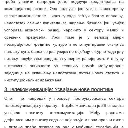
треба учинити напредак јесте подручје кредитирања на
комерцијалној основи. Ово подручје још увијек карактеришу
високе каматне стопе – иако су сада већ уи благом опадању,
недостатак свјежег капитала за ширење бизниса још увијек
успорава економски развој, нарочито у сектору малих и
средњих предузећа. Урок томе је у великој мјери
неизграђеност кредитне културе и непотпун правни оквир за
наплату дуга, банке се још увијек не осјећају сигурно када је у
питању посуђивање средстава у ширим размјерима. У току су
интензивне активности уз техничку помоћ међународне
заједнице на уклањању недостатака путем нових статута и
институционалних аранжмана.
3.Телекомуникације: Усвајање нове политике
Опет је напредак у процесу прструктурисања сектора
телекомуникација у порасту – Вијеће министара је 28-ог марта
усвојило политику телекомуникација. Међу радњама
дефинисаним у анексу сада се појављује и нови правни оквир
и питање треће дозволе за рад у мобилној телефонији, а