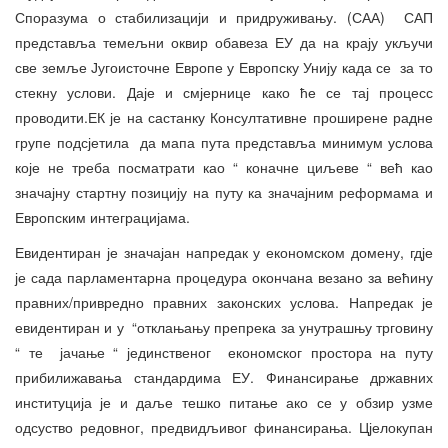
Споразума о стабилизацији и придруживању. (САА) САП
представља темељни оквир обавеза ЕУ да на крају укључи
све земље Југоисточне Европе у Европску Унију када се за то
стекну услови. Даје и смјернице како ће се тај процесс
проводити.ЕК је на састанку Консултативне проширене радне
групе подсјетила да мапа пута представља минимум услова
које не треба посматрати као “ коначне циљеве “ већ као
значајну стартну позицију на путу ка значајним реформама и
Европским интеграцијама.
Евидентиран је значајан напредак у економском домену, гдје
је сада парламентарна процедура окончана везано за већину
правних/привредно правних законских услова. Напредак је
евидентиран и у “отклањању препрека за унутрашњу трговину
“ те јачање “ јединственог економског простора на путу
прибилижавања стандардима ЕУ. Финансирање државних
институција је и даље тешко питање ако се у обзир узме
одсуство редовног, предвидљивог финансирања. Цјелокупан