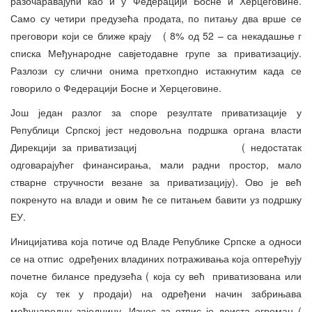
разочаравајући као и у Федерацији Босне и Херцеговине.
Само су четири предузећа продата, по питању два врше се
преговори који се ближе крају ( 8% од 52 – са некадашње г
списка Међународне савјетодавне групе за приватизацију.
Разлози су слични онима претхопдно истакнутим када се
говорило о Федерацији Босне и Херцеговине.
Још један разлог за споре резултате приватизације у
Републици Српској јест недовољна подршка органа власти
Дирекцији за приватизациј ( недостатак
одговарајућег финансирања, мали радни простор, мало
стварне стручности везане за приватизацију). Ово је већ
покренуто на влади и овим ће се питањем бавити уз подршку
ЕУ.
Иницијатива која потиче од Владе Републике Српске а односи
се на отпис одређених владиних потраживања која оптерећују
почетне билансе предузећа ( која су већ приватизована или
која су тек у продаји) на одређени начин забрињава
међународну заједницу. Износ за отпис је доиста огроман (