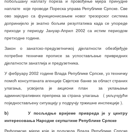
побољшану наплату пореза и провођење мјера принудне
наплате које проводи Пореска управа Републике Српске. Све
ово заједно са функционисањем новог трезорског система
допринијело је знатно бољим резултатима када се упореде
приходи у периоду Јануар-Април 2002 са истим периодом
претходне године.
Закон о занатско-предузетничкој дјелатности обезбјеђује
потребне техничке прописе за успостављање привредних
дјелатности занатлија и предузетника.
У фебруару 2002 године Влада Републике Српске, уз техничку
помоћ консултаната агенције Свјетске банке за област страних
улагања, усвојила је акциони план за уклањање
административних препрека за страна улагања ( укључујући
поједностављену ситуацију у подручју тржишне инспекције ).
b)
У посљедње вријеме привреда је у центру
интересовања Народне скупштине Републике Српске
Реформске мјере које је подузела Влада Републике Српске