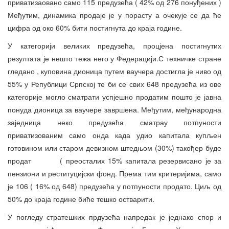
приватизаовано само 115 предузећа ( 42% од 276 понуђених )
Међутим, динамика продаје је у порасту а очекује се да ће
цифра од око 60% бити постигнута до краја године.
У категорији великих предузећа, процјена постигнутих
резултата је нешто тежа него у Федерацији.С техничке стране
гледано , куповина дионица путем ваучера достигла је ниво од
55% у Републици Српској те би се свих 648 предузећа из ове
категорије могло сматрати успјешно продатим пошто је јавна
понуда дионица за ваучере завршена. Међутим, међународна
заједница неко предузећа сматрау потпуности
приватизованим само онда када удио капитала купљен
готовином или старом девизном штедњом (30%) такођер буде
продат ( преосталих 15% капитала резервисано је за
пензиони и реституцијски фонд. Према тим критеријима, само
је 106 ( 16% од 648) предузећа у потпуности продато. Циљ од
50% до краја године биће тешко остварити.
У погледу стратешких прдузећа напредак је једнако спор и