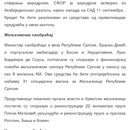
отварање аеродрома. СФОР је аеродром затворио из
безбиједносних разлога, након напада на САД 11 септембра .
Кредит ће бити реализован из средстава од приватизације
предузећа у овом кантону.
Жељезнички саобраћај
Министар саобраћаја и веза Републике Српске, Бранко Докић
и португалски амбасадор у Босни и Херцеговини, Луис
Барриера де Соуса, потписали су споразум о финансијској
помоћи жељезничком сектору Републике Српске у износу од
око 8 милиона КМ. Ова средства ће бити употријебљена за
набавку 31 специјална вагона за Жељезнице Републике
Српске.
Представници локалних органа власти и Хрватске жељезнице
постигле су споразум о реконструкцији 22 километра пруге
Плоче-Метковић укључујући и реконструкцију пруге и прелаза
Роготин, Бања и Комин.