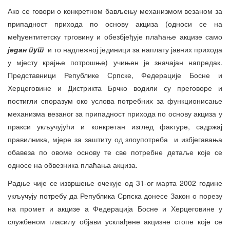
Ако се говори о конкретном бављењу механизмом везаном за
припадност прихода по основу акциза (односи се на
међуентитетску трговину и обезбјеђује плаћање акцизе само
један пут
и то надлежној јединици за наплату јавних прихода
у мјесту крајње потрошње) учињен је значајан напредак.
Представници Републике Српске, Федерације Босне и
Херцеговине и Дистрикта Брчко водили су преговоре и
постигли споразум око услова потребних за функционисање
механизма везаног за припадност прихода по основу акциза у
пракси укључујући и конкретан изглед фактуре, садржај
правилника, мјере за заштиту од злоупотреба и избјегавања
обавеза по овоме основу те све потребне детаље које се
односе на обвезника плаћања акциза.
Радње чије се извршење очекује од 31-ог марта 2002 године
укључују потребу да Република Српска донесе Закон о порезу
на промет и акцизе а Федерација Босне и Херцеговине у
службеном гласилу објави усклађене акцизне стопе које се