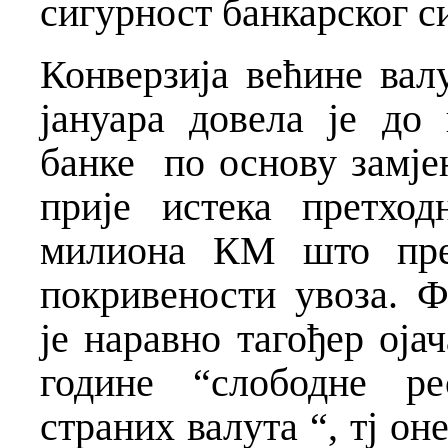
сигурност банкарског с
Конверзија већине ва
јануара довела је до
банке по основу замје
прије истека претхо
милиона КМ што пред
покривености увоза. 
је наравно тагођер ојач
године “слободне ре
страних валута “, тј он