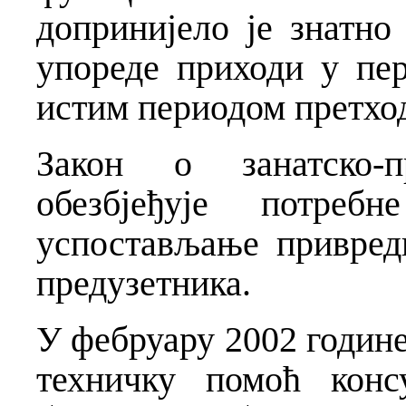
допринијело је знатно
упореде приходи у пе
истим периодом претход
Закон о занатско-пр
обезбјеђује потреб
успостављање привредн
предузетника.
У фебруару 2002 године
техничку помоћ консу