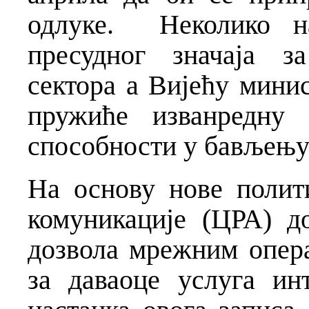
одлуке. Неколико н
пресудног значаја з
сектора а Вијећу мини
пружиће изванредну 
способности у бављењу
На основу нове полити
комуникације (ЦРА) д
дозвола мрежним опер
за даваоце услуга ин