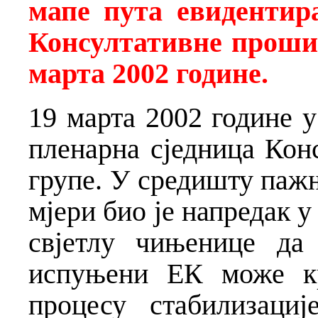
мапе пута евидентир
Консултативне проши
марта 2002 године.
19 марта 2002 године у
пленарна сједница Кон
групе. У средишту пажњ
мјери био је напредак 
свјетлу чињенице да
испуњени ЕК може кр
процесу стабилизаци