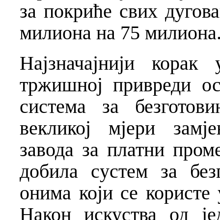
за покриће свих дугов
милиона на 75 милиона
Најзначајнији корак
тржишној привреди о
система за безготов
векликој мјери замј
завода за платни пром
добила сyстем за без
онима који се користе
Након искуства од је