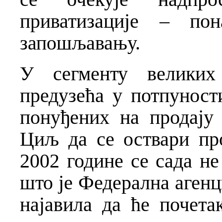
приватизације – по
запошљавању.
У сегменту великих
предузећа у потпуност
понуђених на продају 
Циљ да се оствари пр
2002 године се сада н
што је Федерална агенц
најавила да ће почета