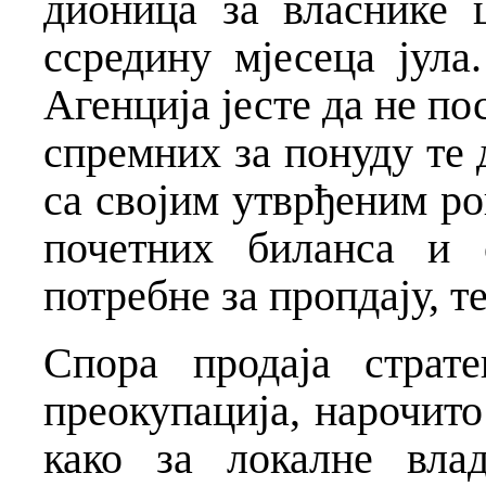
дионица за власнике 
ссредину мјесеца јула
Агенција јесте да не по
спремних за понуду те 
са својим утврђеним р
почетних биланса и о
потребне за пропдају, т
Спора продаја страт
преокупација, нарочит
како за локалне вла