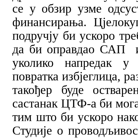
се у обзир узме одсус
финансирања. Цјелоку
подручју би ускоро тре
да би оправдао САП и
уколико напредак у 
повратка избјеглица, ра
такођер буде остваре
састанак ЦТФ-а би мога
тим што би ускоро нако
Студије о проводљивос