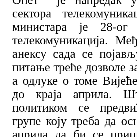
сектора телекомуник
министара је 28-ог 
телекомуникација. М
анексу сада се појав
питање треће дозволе з
а одлуке о томе Вијећ
до краја априла. Шт
политиком се предви
групе коју треба да ос
априла да би се прип