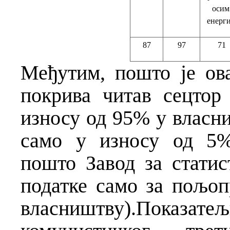
оси
енерги
87
97
71
Међутим, пошто је ов
покрива читав сецтор
износу од 95% у власни
само у износу од 5%
пошто Завод за статис
податке само за пољо
власништву).Показ