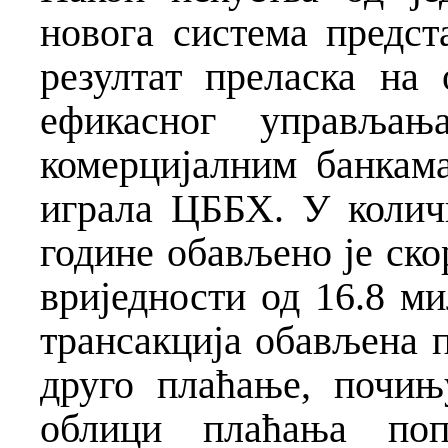
новога система предст
резултат преласка на 
ефикасног управља
комерцијалним банкама
играла ЦББХ. У колич
године обављено је ско
вриједности од 16.8 м
трансакција обављена п
друго плаћање, почињ
облици плаћања поп