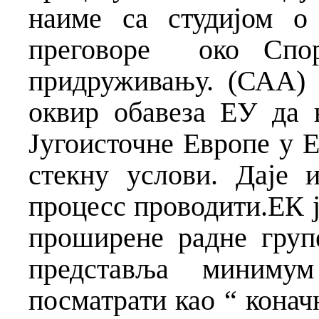
наиме са студијом о
преговоре око Спор
придруживању. (САА)
оквир обавеза ЕУ да 
Југоисточне Европе у Е
стекну услови. Даје 
процесс проводити.ЕК ј
проширене радне груп
представља миниму
посматрати као “ конач