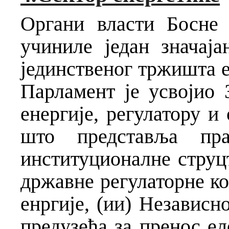
Органи власти Босне
учиниле један значај
јединственог тржишта е
Парламент је усвојио 
енергије, регулатору и
што представља пр
институционалне струц
државне регулаторне ко
енргије, (ии) Независн
предузећа за пренос ел