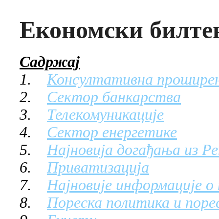
Економски билтен:
Садржај
1.
Консултативна проширен
2.
Сектор банкарства
3.
Телекомуникације
4.
Сектор енергетике
5.
Најновија догађања из Ре
6.
Приватизација
7.
Најновије информације о 
8.
Пореска политика и поре