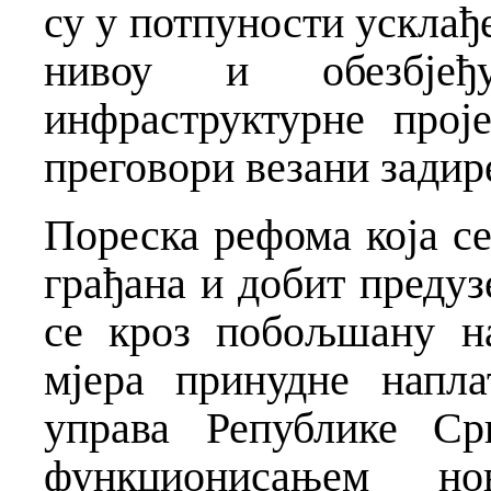
су у потпуности усклађ
нивоу и обезбје
инфраструктурне прој
преговори везани задир
Пореска рефома која се
грађана и добит предуз
се кроз побољшану н
мјера принудне напл
управа Републике Ср
функционисањем но