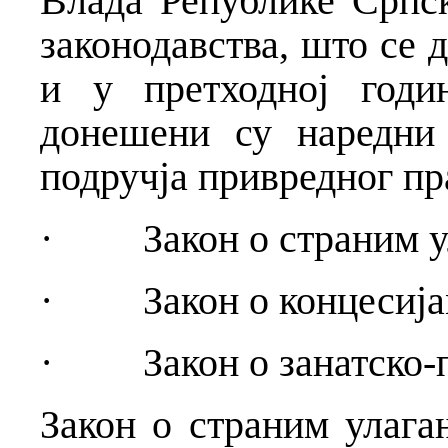
Влада Републике Српс
законодавства, што се
и у претходној годи
донешени су наредни 
подручја привредног пр
· Закон о страним у
· Закон о концесија
· Закон о занатско-пр
Закон о страним улага