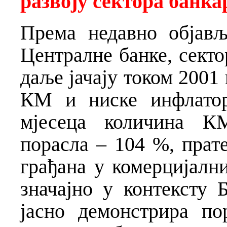
развоју сектора банка
Према недавно објав
Централне банке, секто
даље јачају током 2001
КМ и ниске инфлатор
мјесеца количина К
порасла – 104 %, прат
грађана у комерцијалн
значајно у контексту
јасно демонстрира п