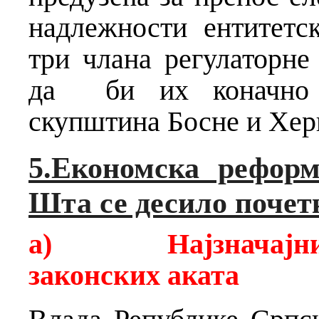
надлежности ентитетс
три члана регулаторне 
да би их коначно п
скупштина Босне и Хер
5.Економска реформ
Шта се десило почетк
a)
Најзначајн
законских аката