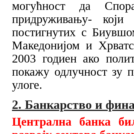
могућност да Спор
придруживању- који 
постигнутих с Биувшо
Македонијом и Хрватс
2003 годиен ако поли
покажу одлучност зу п
улоге.
2. Банкарство и фин
Централна банка би