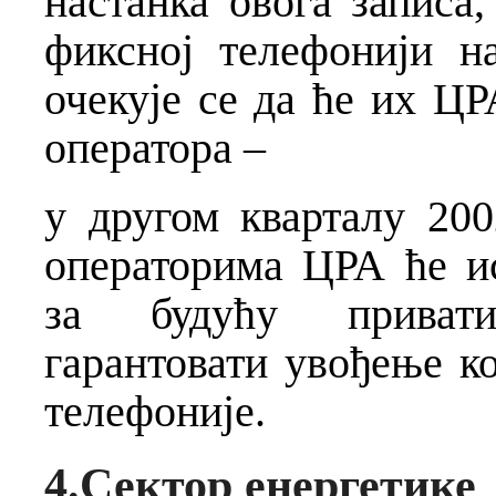
настанка овога записа,
фиксној телефонији н
очекује се да ће их ЦР
оператора –
у другом кварталу 200
операторима ЦРА ће и
за будућу привати
гарантовати увођење к
телефоније.
4.Сектор енергетике