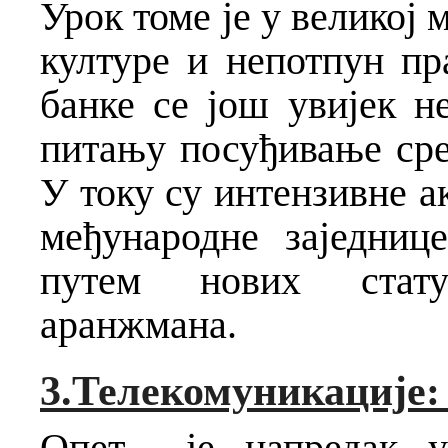
Урок томе је у великој 
културе и непотпун пр
банке се још увијек не
питању посуђивање сре
У току су интензивне а
међународне заједниц
путем нових стату
аранжмана.
3.Телекомуникације:
Опет је напредак у 