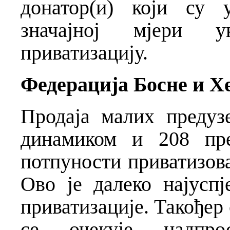
донатор(и) који су 
значајној мјери у
приватизацију.
Федерација Босне и Х
Продаја малих предуз
динамиком и 208 пре
потпуности приватизова
Ово је далеко најуспј
приватизације. Такођер с
се очекује надпрос