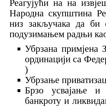
Реагујући на на извје
Народна скупштина Ре
низ закључака да би 
подузимањем радњи као
Убрзана примјена З
ординацији са Федер
)
Убрзање приватизац
Брзо усвајање и 
банкроту и ликвида