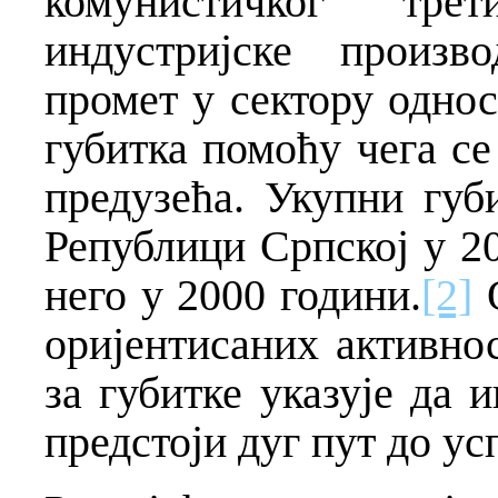
комунистичког тре
индустријске произв
промет у сектору одно
губитка помоћу чега с
предузећа. Укупни губ
Републици Српској у 2
него у 2000 години.
[2]
О
оријентисаних активнос
за губитке указује да 
предстоји дуг пут до усп