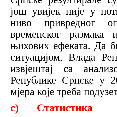
још увијек није у по
ниво привредног оп
временског размака 
њихових ефеката. Да б
ситуацијом, Влада Ре
извјештај са анализ
Републике Српске у 2
мјера које треба подузе
c)
Статистика