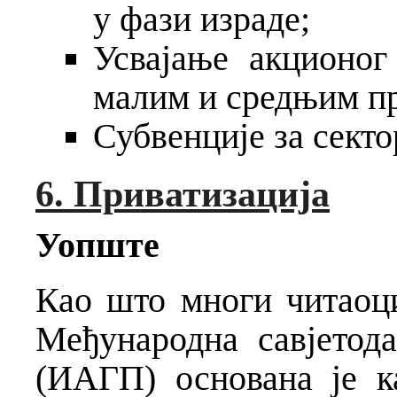
у фази израде;
Усвајање акционог
малим и средњим п
Субвенције за сект
6. Приватизација
Уопште
Као што многи читаоци
Међународна савјетода
(ИАГП) основана је к