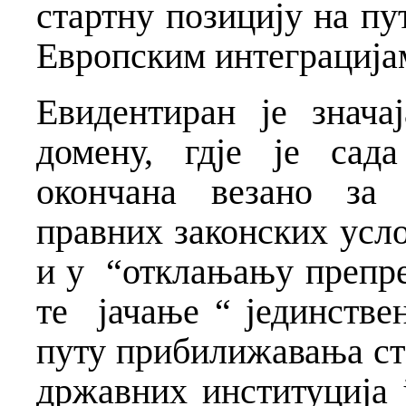
стартну позицију на пу
Европским интеграција
Евидентиран је знача
домену, гдје је сад
окончана везано за 
правних законских усло
и у “отклањању препре
те јачање “ јединстве
путу прибилижавања с
државних институција 