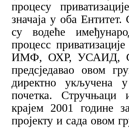
процесу приватизациј
значаја у оба Ентитет.
су водеће имеђунаро
процесс приватизације
ИМФ, ОХР, УСАИД, С
предсједавао овом гр
директно укључена 
почетка. Стручњаци 
крајем 2001 године 
пројекту и сада овом г