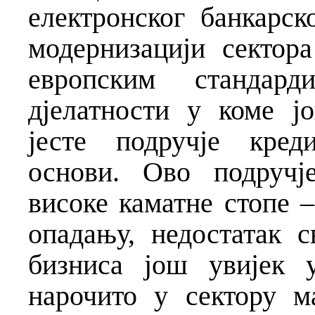
електронског банкарск
модернизацији сектор
европским стандард
дјелатности у коме ј
јесте подручје кред
основи. Ово подручј
високе каматне стопе –
опадању, недостатак 
бизниса још увијек у
нарочито у сектору м