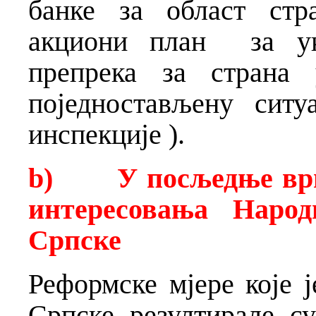
банке за област стр
акциони план за ук
препрека за стран
поједностављену сит
инспекције ).
b)
У посљедње ври
интересовања Народ
Српске
Реформске мјере које 
Српске резултирале с