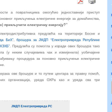
ости а повратницима омогућио једноставнији приступ
новног прикључења електричне енергије за домаћинства,
о) прикључити електричну енергију?”
ектродистрибутивна предузећа на територији Босне и
да БиХ”
,
брошура за ЈМДП “Електропривреда Републике
 ХЗХБ”
. Предузећа су помогла у изради ових брошура тако
ла (у неким случајевима чак и измијенила) уобичајене
лађивању процедура за поновно прикључење електричне
не.
јерака ове брошуре и то путем центара за правну помоћ,
иних организација, уреда ОХРа као и уреда сва три
ЈМДП Електропривреда РС