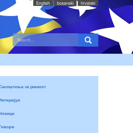
English
bosanski
hrvatski
Саопштења за јавност
Интервјуи
Чланци
Говори