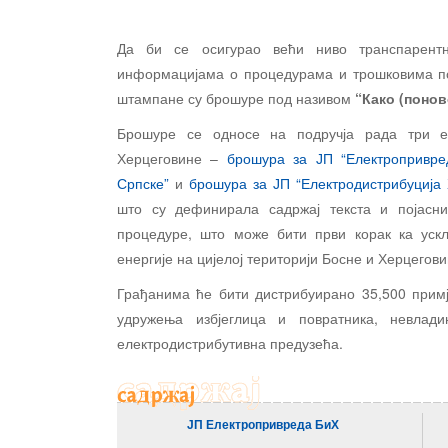
Да би се осигурао већи ниво транспарентн
информацијама о процедурама и трошковима по
штампане су брошуре под називом
“Како (понов
Брошуре се односе на подручја рада три ел
Херцеговине –
брошура за ЈП “Електропривре
Српске”
и
брошура за ЈП “Електродистрибуција
што су дефинирала садржај текста и појасни
процедуре, што може бити први корак ка уск
енергије на цијелој територији Босне и Херцегови
Грађанима ће бити дистрибуирано 35,500 прим
удружења избјеглица и повратника, невлад
електродистрибутивна предузећа.
ЈП Електропривреда БиХ