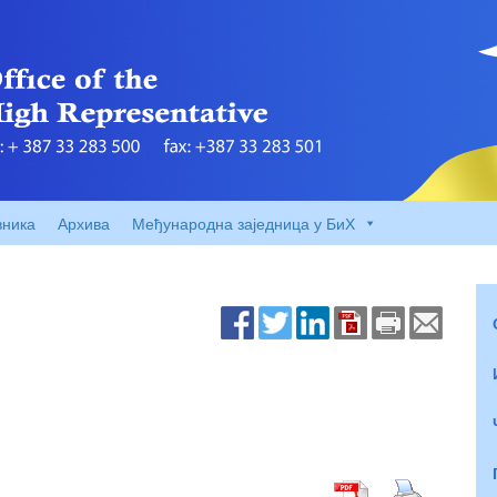
вника
Архива
Међународна заједница у БиХ