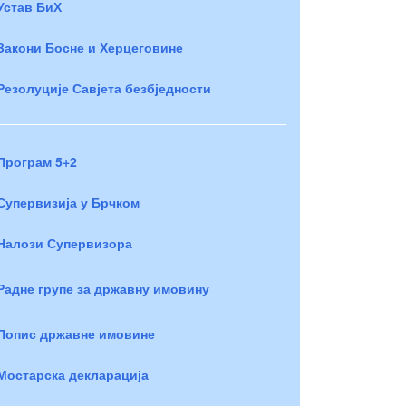
Устав БиХ
Закони Босне и Херцеговине
Резолуције Савјета безбједности
Програм 5+2
Супервизија у Брчком
Налози Супервизора
Радне групе за државну имовину
Попис државне имовине
Мостарска декларација