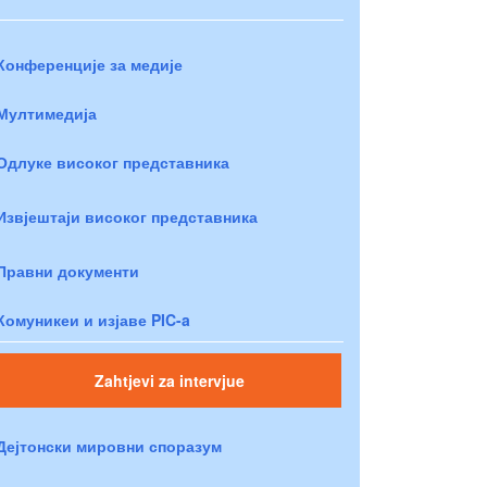
Конференције за медије
Мултимедија
Одлуке високог представника
Извјештаји високог представника
Правни документи
Комуникеи и изјаве PIC-a
Zahtjevi za intervjue
Дејтонски мировни споразум