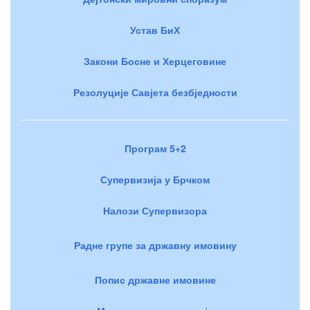
Устав БиХ
Закони Босне и Херцеговине
Резолуције Савјета безбједности
Програм 5+2
Супервизија у Брчком
Налози Супервизора
Радне групе за државну имовину
Попис државне имовине