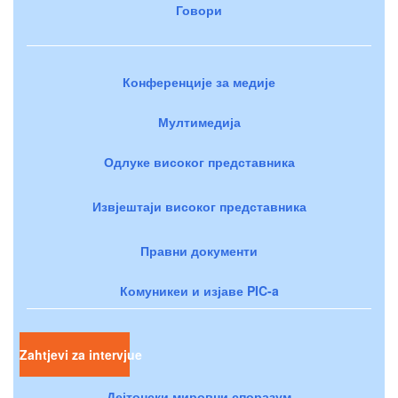
Говори
Конференције за медије
Мултимедија
Одлуке високог представника
Извјештаји високог представника
Правни документи
Комуникеи и изјаве PIC-a
Zahtjevi za intervjue
Дејтонски мировни споразум