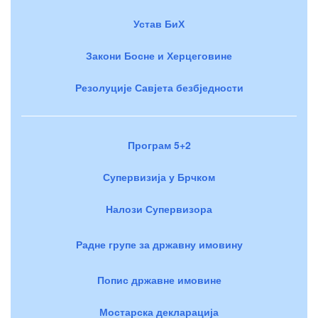
Устав БиХ
Закони Босне и Херцеговине
Резолуције Савјета безбједности
Програм 5+2
Супервизија у Брчком
Налози Супервизора
Радне групе за државну имовину
Попис државне имовине
Мостарска декларација