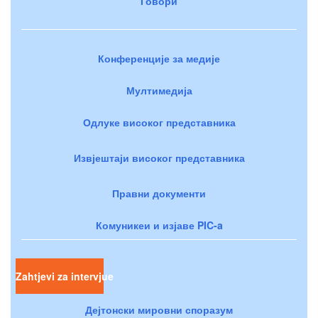
Говори
Конференције за медије
Мултимедија
Одлуке високог представника
Извјештаји високог представника
Правни документи
Комуникеи и изјаве PIC-a
Zahtjevi za intervjue
Дејтонски мировни споразум