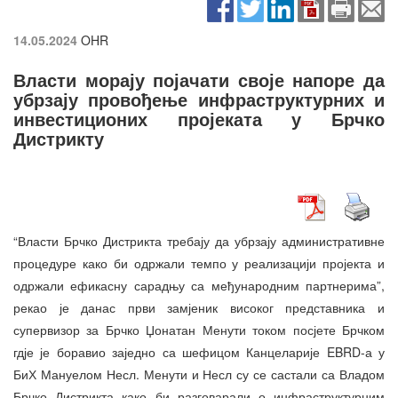
14.05.2024
OHR
Власти морају појачати своје напоре да
убрзају провођење инфраструктурних и
инвестиционих пројеката у Брчко
Дистрикту
“Власти Брчко Дистрикта требају да убрзају административне
процедуре како би одржали темпо у реализацији пројекта и
одржали ефикасну сарадњу са међународним партнерима”,
рекао је данас први замјеник високог представника и
супервизор за Брчко Џонатан Менути током посјете Брчком
гдје је боравио заједно са шефицом Канцеларије EBRD-а у
БиХ Мануелом Несл. Менути и Несл су се састали са Владом
Брчко Дистрикта како би разговарали о инфраструктурним