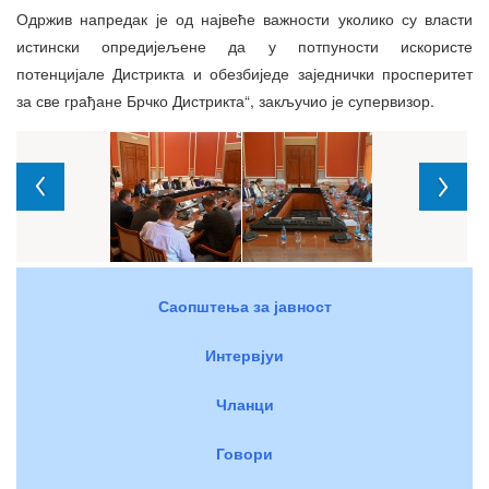
Одржив напредак је од највеће важности уколико су власти
истински опредијељене да у потпуности искористе
потенцијале Дистрикта и обезбиједе заједнички просперитет
за све грађане Брчко Дистрикта“, закључио је супервизор.
Саопштења за јавност
Интервјуи
Чланци
Говори