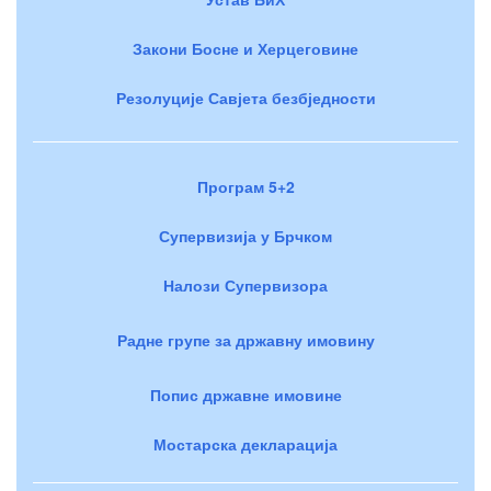
Закони Босне и Херцеговине
Резолуције Савјета безбједности
Програм 5+2
Супервизија у Брчком
Налози Супервизора
Радне групе за државну имовину
Попис државне имовине
Мостарска декларација