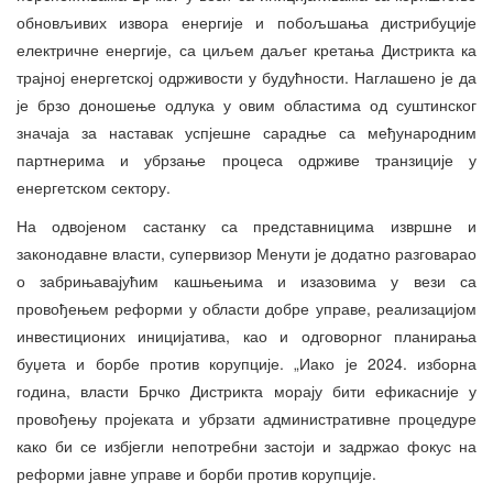
обновљивих извора енергије и побољшања дистрибуције
електричне енергије, са циљем даљег кретања Дистрикта ка
трајној енергетској одрживости у будућности. Наглашено је да
је брзо доношење одлука у овим областима од суштинског
значаја за наставак успјешне сарадње са међународним
партнерима и убрзање процеса одрживе транзиције у
енергетском сектору.
На одвојеном састанку са представницима извршне и
законодавне власти, супервизор Менути је додатно разговарао
о забрињавајућим кашњењима и изазовима у вези са
провођењем реформи у области добре управе, реализацијом
инвестиционих иницијатива, као и одговорног планирања
буџета и борбе против корупције. „Иако је 2024. изборна
година, власти Брчко Дистрикта морају бити ефикасније у
провођењу пројеката и убрзати административне процедуре
како би се избјегли непотребни застоји и задржао фокус на
реформи јавне управе и борби против корупције.