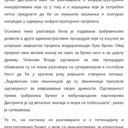
иницијативама које су у току и о корацима које је потребно
хитно предузети да би се смањила кашњења и осигурао
напредак у одвијању инфраструктурних пројеката.
Основна тема разговора била је издавање грађевинских
дозвола и друге административне процедуре које су кључне за
успјешан завршетак пројекта модернизације Луке Брчко. Овај
пројекат има велики значај не само за Брчко него и за цијелу
државу. Чланови Владе одговорни за ове процедуре
обавезали су се током разговора са супервизором и госпођом
Несл да ће у кратком року ријешити отворена питања.
„Задовољан сам чињеницом да су званичници преузели
одговорност за извршавање својих дужности. Одговорност
према грађанима Брчког и међународним партнерима
Дистрикта је од виталног значаја и мора се побољшати“, рекао
је супервизор.
Уз то, на састанку се разговарало и о потенцијалу и
перспективама Брчког у вези са иницијативама за кориштење