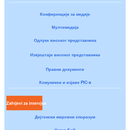
Конференције за медије
Мултимедија
Одлуке високог представника
Извјештаји високог представника
Правни документи
Комуникеи и изјаве PIC-a
Zahtjevi za intervjue
Дејтонски мировни споразум
Устав БиХ