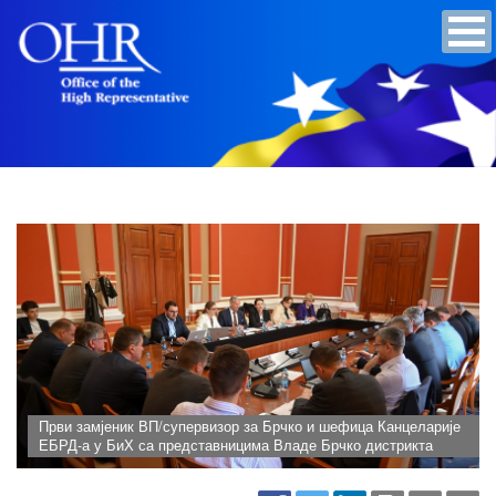
Први замјеник ВП/супервизор за Брчко и шефица Канцеларије
ЕБРД-а у БиХ са представницима Владе Брчко дистрикта