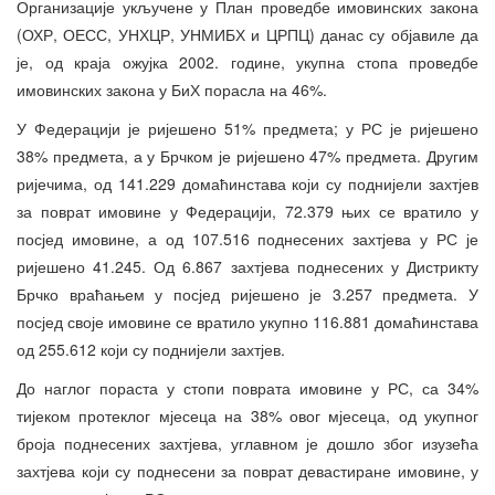
Организације укључене у План проведбе имовинских закона
(ОХР, ОЕСС, УНХЦР, УНМИБХ и ЦРПЦ) данас су објавиле да
је, од краја ожујка 2002. године, укупна стопа проведбе
имовинских закона у БиХ порасла на 46%.
У Федерацији је ријешено 51% предмета; у РС је ријешено
38% предмета, а у Брчком је ријешено 47% предмета. Другим
ријечима, од 141.229 домаћинстава који су поднијели захтјев
за поврат имовине у Федерацији, 72.379 њих се вратило у
посјед имовине, а од 107.516 поднесених захтјева у РС је
ријешено 41.245. Од 6.867 захтјева поднесених у Дистрикту
Брчко враћањем у посјед ријешено је 3.257 предмета. У
посјед своје имовине се вратило укупно 116.881 домаћинстава
од 255.612 који су поднијели захтјев.
До наглог пораста у стопи поврата имовине у РС, са 34%
тијеком протеклог мјесеца на 38% овог мјесеца, од укупног
броја поднесених захтјева, углавном је дошло због изузећа
захтјева који су поднесени за поврат девастиране имовине, у