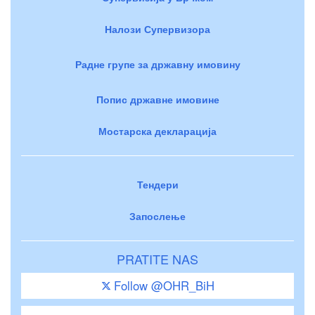
Налози Супервизора
Радне групе за државну имовину
Попис државне имовине
Мостарска декларација
Тендери
Запослење
PRATITE NAS
Follow @OHR_BiH