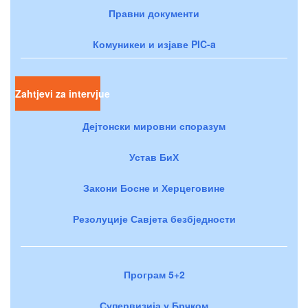
Правни документи
Комуникеи и изјаве PIC-a
Zahtjevi za intervjue
Дејтонски мировни споразум
Устав БиХ
Закони Босне и Херцеговине
Резолуције Савјета безбједности
Програм 5+2
Супервизија у Брчком