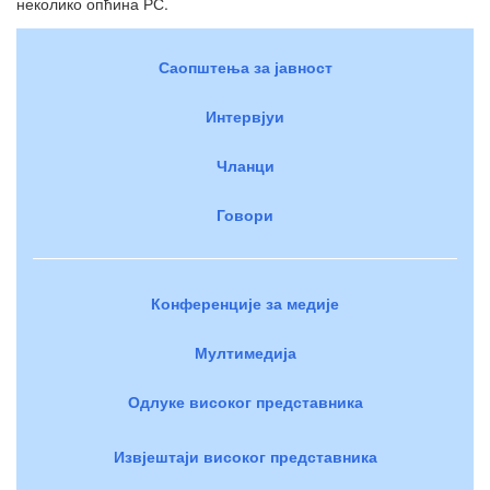
неколико опћина РС.
Саопштења за јавност
Интервјуи
Чланци
Говори
Конференције за медије
Мултимедија
Одлуке високог представника
Извјештаји високог представника