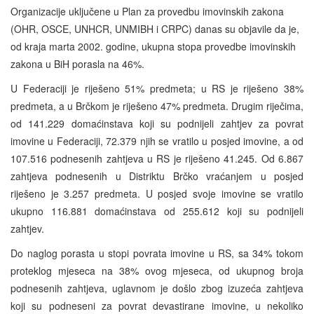
Organizacije uključene u Plan za provedbu imovinskih zakona
(OHR, OSCE, UNHCR, UNMIBH i CRPC) danas su objavile da je,
od kraja marta 2002. godine, ukupna stopa provedbe imovinskih
zakona u BiH porasla na 46%.
U Federaciji je riješeno 51% predmeta; u RS je riješeno 38%
predmeta, a u Brčkom je riješeno 47% predmeta. Drugim riječima,
od 141.229 domaćinstava koji su podnijeli zahtjev za povrat
imovine u Federaciji, 72.379 njih se vratilo u posjed imovine, a od
107.516 podnesenih zahtjeva u RS je riješeno 41.245. Od 6.867
zahtjeva podnesenih u Distriktu Brčko vraćanjem u posjed
riješeno je 3.257 predmeta. U posjed svoje imovine se vratilo
ukupno 116.881 domaćinstava od 255.612 koji su podnijeli
zahtjev.
Do naglog porasta u stopi povrata imovine u RS, sa 34% tokom
proteklog mjeseca na 38% ovog mjeseca, od ukupnog broja
podnesenih zahtjeva, uglavnom je došlo zbog izuzeća zahtjeva
koji su podneseni za povrat devastirane imovine, u nekoliko