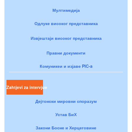
Мултимедија
Одлуке високог представника
Извјештаји високог представника
Правни документи
Комуникеи и изјаве PIC-a
Zahtjevi za intervjue
Дејтонски мировни споразум
Устав БиХ
Закони Босне и Херцеговине