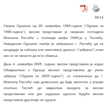
99/14
Својом Одлуком од 29. новембра 1999.године (“Одлука из
1999.године”), високи представник је смијенио господина
Момчила Ристића с положаја шефа ОМИ-ја у Теслићу.
Наведеном Одлуком такође је забрањено г. Ристићу да се
кандидује за изборну или именовану дужност (“забрана”) осим
ако се не овласти да исту обавља.
Дана 4. новембра 2005. године, високи представник је издао
Обавјештење о Одлуци високог представника да укине
забрану (“Одлука из 2005.године”), уз ограничења да г.
Момчилу Ристићу није дозвољено да буде запослен у управи
општине Теслић до заврштека мандата за високе
представнике или док садашњи односно будући високи
представник другачије не одлучи.