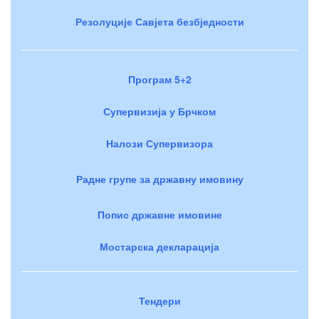
Резолуције Савјета безбједности
Програм 5+2
Супервизија у Брчком
Налози Супервизора
Радне групе за државну имовину
Попис државне имовине
Мостарска декларација
Тендери