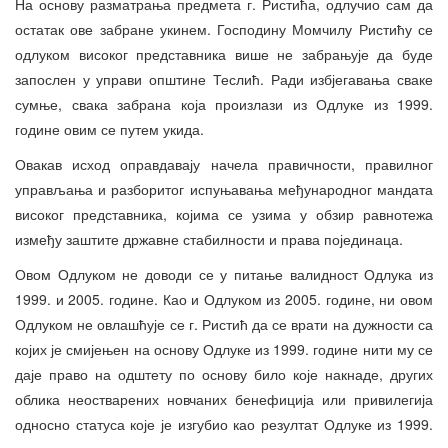
На основу разматрања предмета г. Ристића, одлучио сам да
остатак ове забране укинем. Господину Момчилу Ристићу се
одлуком високог представника више не забрањује да буде
запослен у управи општине Теслић. Ради избјегавања сваке
сумње, свака забрана која произлази из Одлуке из 1999.
године овим се путем укида.
Овакав исход оправдавају начела правичности, правилног
управљања и разборитог испуњавања међународног мандата
високог представника, којима се узима у обзир равнотежа
између заштите државне стабилности и права појединаца.
Овом Одлуком не доводи се у питање валидност Одлука из
1999. и 2005. године. Као и Одлуком из 2005. године, ни овом
Одлуком не овлашћује се г. Ристић да се врати на дужности са
којих је смијењен на основу Одлуке из 1999. године нити му се
даје право на одштету по основу било које накнаде, других
облика неостварених новчаних бенефиција или привилегија
односно статуса које је изгубио као резултат Одлуке из 1999.