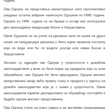
године.
Ова Одлука не представља амнестирање него проспективно
укидање остатка забране наметнуте Одлуком из 1999. године.
Одлука из 1999. године се не брише и остаје као интегрални
дио законодавне евиденције Босне и Херцеговине.
Овом Одлуком се не утиче на рјешење нити се њоме на други
начин не прејудицира рјешење у било којем правном поступку
који се води или ће се водити унутар или изван Босне и
Херцеговине.
Уколико су одредбе ове Одлуке у супротности с домаћим
законодавством у вези са било којим од предмета који су њом
обухваћени, ова Одлука ће бити мјеродавна. Одлуке високог
представника имају већу правну снагу и предност у односу на
домаће законодавство које је с њима у супротности. Овом
законодавном изјавом декларативно се обухваћају постојеће и
будуће одлуке високог представника.
Ова Одлука ступа на снагу одмах и не захтијева предузимање