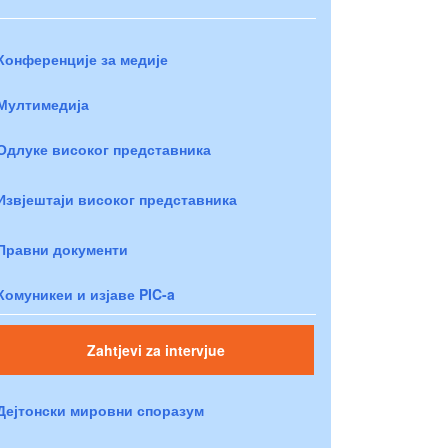
Конференције за медије
Мултимедија
Одлуке високог представника
Извјештаји високог представника
Правни документи
Комуникеи и изјаве PIC-a
Zahtjevi za intervjue
Дејтонски мировни споразум