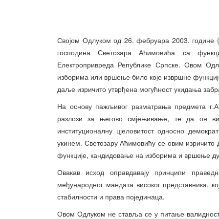
Својом Одлуком од 26. фебруара 2003. године (“
господина Светозара Аћимовића са функц
Електропривреда Републике Српске. Овом Одл
изборима или вршење било које извршне функције 
даље изричито утврђена могућност укидања забр
На основу пажљивог разматрања предмета г.А
разлози за његово смјењивање, те да он в
институционалну цјеловитост односно демокра
укинем. Светозару Аћимовићу се овим изричито
функције, кандидовање на изборима и вршење ду
Овакав исход оправдавају принципи правед
међународног мандата високог представника, к
стабилности и права појединаца.
Овом Одлуком не ставља се у питање валидност 