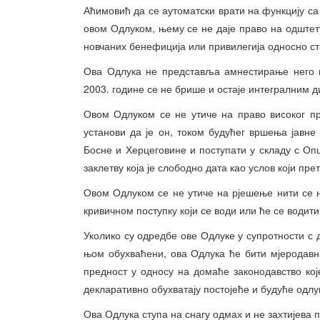
Аћимовић да се аутоматски врати на функцију са 
овом Одлуком, њему се не даје право на одштету
новчаних бенефиција или привилегија односно стат
Ова Одлука не представља амнестирање него п
2003. године се не брише и остаје интегралним 
Овом Одлуком се не утиче на право високог п
установи да је он, током будућег вршења јавне
Босне и Херцеговине и поступати у складу с О
заклетву која је слободно дата као услов који пр
Овом Одлуком се не утиче на рјешење нити се 
кривичном поступку који се води или ће се водит
Уколико су одредбе ове Одлуке у супротности с 
њом обухваћени, ова Одлука ће бити мјеродавна
предност у односу на домаће законодавство кој
декларативно обухватају постојеће и будуће одлу
Ова Одлука ступа на снагу одмах и не захтијева