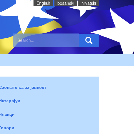
English
bosanski
hrvatski
Саопштења за јавност
Интервјуи
Чланци
Говори