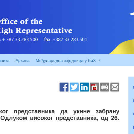
вника
Архива
Међународна заједница у БиХ
ог представника да укине забрану
Одлуком високог представника, од 26.