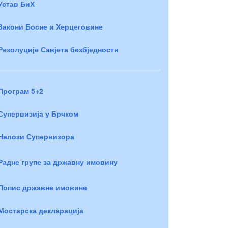
Устав БиХ
Закони Босне и Херцеговине
Резолуције Савјета безбједности
Програм 5+2
Супервизија у Брчком
Налози Супервизора
Радне групе за државну имовину
Попис државне имовине
Мостарска декларација