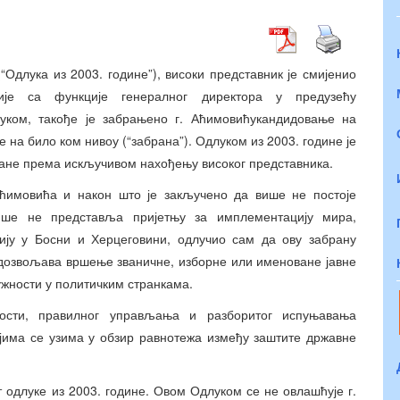
Одлука из 2003. године”), високи представник је смијенио
ије са функције генералног директора у предузећу
уком, такође је забрањено г. Аћимовићукандидовање на
на било ком нивоу (“забрана”). Одлуком из 2003. године је
ане према искључивом нахођењу високог представника.
ћимовића и након што је закључено да више не постоје
ише не представља пријетњу за имплементацију мира,
тију у Босни и Херцеговини, одлучио сам да ову забрану
 дозвољава вршење званичне, изборне или именоване јавне
жности у политичким странкама.
ности, правилног управљања и разборитог испуњавања
ојима се узима у обзир равнотежа између заштите државне
одлуке из 2003. године. Овом Одлуком се не овлашћује г.