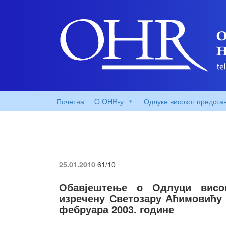
Почетна
O OHR-у
Одлуке високог предста
25.01.2010
61/10
Обавјештење о Одлуци висок
изречену Светозару Аћимовићу 
фебруара 2003. године