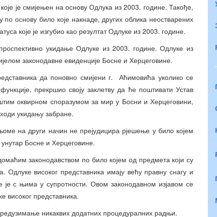
које је смијењен на основу Одлука из 2003. године. Такође,
 по основу било које накнаде, других облика неостварених
уса које је изгубио као резултат Одлуке из 2003. године.
роспективно укидање Одлуке из 2003. године. Одлуке из
дијелом законодавне евиденције Босне и Херцеговине.
редставника да поновно смијени г. Аћимовића уколико се
 функције, прекршио своју заклетву да ће поштивати Устав
пштим оквирном споразумом за мир у Босни и Херцеговини,
етходи укидању забране.
њоме на други начин не прејудицира рјешење у било којем
и унутар Босне и Херцеговине.
домаћим законодавством по било којем од предмета који су
. Одлуке високог представника имају већу правну снагу и
е је с њима у супротности. Овом законодавном изјавом се
ке високог представника.
 предузимање никаквих додатних процедуралних радњи.