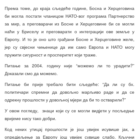
Према томе, до краја сљедеће године, Босна и Херцеговина
би могла постати чланицом НАТО-вог програма Партнерство
за мир, а преговарачи из Босне и Херцеговине би се могли
наћи у Бриселу и преговарати о интеграцији ове земље у
Европу. И то је оно што грађани Босне и Херцеговине желе,
јер су свјесни чињенице да им само Европа и НАТО могу
пружити сигурност и просперитет који траже.
Питање за 2004. годину није “можемо ли то урадити?”
Доказали смо да можемо.
Питање би прије требало бити сљедеће: “Да ли су бх.
политичари спремни да довољно марљиво раде и да се
одрекну прошлости у довољној мјери да би то остварили?”
У овом погледу, знаци који су се могли видјети у посљедње
вријеме нису тако добри.
Код неких утицај прошлости је још увијек исувише јак, а
опредјељење за Европу још увијек сувише слабо. Кључни