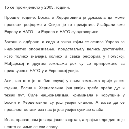
То се промијенило у 2003. години.
Прошле године, Босна и Херцеговина је доказала да може
провести реформе и Свијет је то примјетио. Изабрали смо
Европу и НАТО – и Европа и НАТО су одговорили.
Закони о одбрани, а сада и закон којим се оснива Управа за
индиректно опорезивање, представљају велика достигнућа,
исто толико значајна колико и свака реформа у Пољској,
Мађарској и другим земљама док су се припремале за
прикључење НАТО-у и Европској унији.
Али, као што је то био случај у овим земљама прије десет
година, Босна и Херцеговина још увијек треба прећи дуг и
тежак пут. Силе национализма, криминала и корупције у
Босни и Херцеговини су још увијек снажне. А воља да се
прошлост остави иза нас је још увијек сувише слаба.
Ипак, правац нам је сада јасно зацртан, а крајње одредиште је
нешто са чиме се сви слажу.