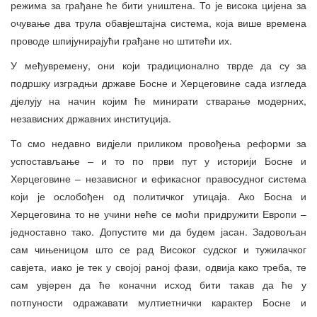
режима за грађане ће бити уништена. То је висока цијена за
очување два трула обавјештајна система, која више времена
проводе шпијунирајући грађане но штитећи их.
У међувремену, они који традиционално тврде да су за
подршку изградњи државе Босне и Херцеговине сада изгледа
дјелују на начин којим ће минирати стварање модерних,
независних државних институција.
То смо недавно видјели приликом провођења реформи за
успостављање – и то по први пут у историји Босне и
Херцеговине – независног и ефикасног правосудног система
који је ослобођен од политичког утицаја. Ако Босна и
Херцеговина то не учини неће се моћи придружити Европи –
једноставно тако. Допустите ми да будем јасан. Задовољан
сам чињеницом што се рад Високог судског и тужилачког
савјета, иако је тек у својој раној фази, одвија како треба, те
сам увјерен да ће коначни исход бити такав да ће у
потпуности одражавати мултиетнички карактер Босне и