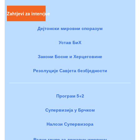
Zahtjevi za intervjue
Дејтонски мировни споразум
Устав БиХ
Закони Босне и Херцеговине
Резолуције Савјета безбједности
Програм 5+2
Супервизија у Брчком
Налози Супервизора
Радне групе за државну имовину