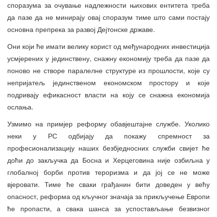
споразума за очување надлежности њихових ентитета треба
да пазе да не минирају овај споразум тиме што сами постају
основна препрека за развој Дејтонске државе.
Они који ће имати велику корист од међународних инвестиција
усмјерених у јединствену, снажну економију треба да пазе да
поново не створе паралелне структуре из прошлости, које су
непријатељ јединственом економском простору и које
подривају ефикасност власти на коју се снажна економија
ослања.
Узмимо на примјер реформу обавјештајне службе. Уколико
неки у РС одбијају да покажу спремност за
професионализацију наших безбједносних служби свијет ће
доћи до закључка да Босна и Херцеговина није озбиљна у
глобалној борби против тероризма и да јој се не може
вјеровати. Тиме ће сваки грађанин бити доведен у већу
опасност, реформа од кључног значаја за прикључење Европи
ће пропасти, а свака шанса за успостављање безвизног