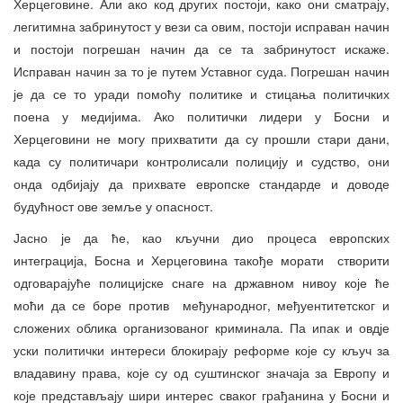
Херцеговине. Али ако код других постоји, како они сматрају,
легитимна забринутост у вези са овим, постоји исправан начин
и постоји погрешан начин да се та забринутост искаже.
Исправан начин за то је путем Уставног суда. Погрешан начин
је да се то уради помоћу политике и стицања политичких
поена у медијима. Ако политички лидери у Босни и
Херцеговини не могу прихватити да су прошли стари дани,
када су политичари контролисали полицију и судство, они
онда одбијају да прихвате европске стандарде и доводе
будућност ове земље у опасност.
Јасно је да ће, као кључни дио процеса европских
интеграција, Босна и Херцеговина такође морати створити
одговарајуће полицијске снаге на државном нивоу које ће
моћи да се боре против међународног, међуентитетског и
сложених облика организованог криминала. Па ипак и овдје
уски политички интереси блокирају реформе које су кључ за
владавину права, које су од суштинског значаја за Европу и
које представљају шири интерес сваког грађанина у Босни и