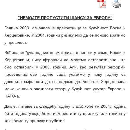
“НЕМОЈТЕ ПРОПУСТИТИ ШАНСУ ЗА ЕВРОПУ”
Година 2003. означила је прекретницу за будућност Босне и
Херцеговине. У 2004. години ризикујемо да се поново вратимо
у прошлост.
Већина међународних посматрача, те многи у самој Босни и
Херцеговини, нису вјеровали да можемо остварити оно што
смо остварили у 2003. години. Али, као резултат реформи
проведених ове године сада улазимо у нову годину са
довољно смјелости да се надамо да Босна и Херцеговина
може коначно очекивати стварну будућност унутар Европе и
НАТО-а.
Дакле, питање за сљедећу годину гласи: хоће ли 2004. година
бити година у којој ћемо искористити ту прилику, или година у
којој ћемо ту прилику изгубити?