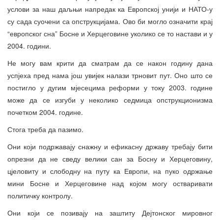
услови за наш даљњи напредак ка Европској унији и НАТО-у
су сада суочени са опструкцијама. Ово би могло означити крај
“европског сна” Босне и Херцеговине уколико се то настави и у
2004. години.
Не могу вам крити да сматрам да се након годину дана
успјеха пред нама још увијек налази трновит пут. Оно што се
постигло у дугим мјесецима реформи у току 2003. године
може да се изгуби у неколико седмица опструкционизма
почетком 2004. године.
Стога треба да пазимо.
Они који подржавају снажну и ефикасну државу требају бити
опрезни да не сведу велики сан за Босну и Херцеговину,
цјеловиту и слободну на путу ка Европи, на пуко одржање
мини Босне и Херцеговине над којом могу остваривати
политичку контролу.
Они који се позивају на заштиту Дејтонског мировног