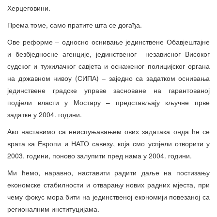
Херцеговини.
Према томе, само пратите шта се догађа.
Ове реформе – односно оснивање јединствене Обавјештајне
и безбједносне агенције, јединственог независног Високог
судског и тужилачког савјета и оснаженог полицијског органа
на државном нивоу (СИПА) – заједно са задатком оснивања
јединствене градске управе засноване на гарантованој
подјели власти у Мостару – представљају кључне прве
задатке у 2004. години.
Ако наставимо са неиспуњавањем ових задатака онда ће се
врата ка Европи и НАТО савезу, која смо успјели отворити у
2003. години, поново залупити пред нама у 2004. години.
Ми ћемо, наравно, наставити радити даље на постизању
економске стабилности и отварању нових радних мјеста, при
чему фокус мора бити на јединственој економији повезаној са
регионалним институцијама.