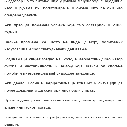
А одговор на то питање није у рукама међународне заједнице
него у рукама бх. политичара и у ономе што ће они као
сљедеће урадити.
Али прво да поменем успјехе које смо остварили у 2003.
години.
Велике промјене се често не виде у мору политичких
несугласица и због свакодневних дешавања.
Годинама је свијет гледао на Босну и Херцеговину као извор
сукоба и нестабилности и земљу која зависи од спољне
помоћи и интервенција међународне заједнице.
Али данас, Босна и Херцеговина је коначно у ситуацији да
почне доказивати да скептици нису били у праву.
Прије годину дана, налазили смо се у тешкој ситуацији без
владе или јасног правца.
Говорили смо много о реформама, али мало смо на истим
радили.