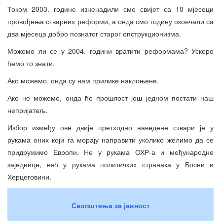
Током 2003. године изненадили смо свијет са 10 мјесеци
провођења стварних реформи, а онда смо годину окончали са
два мјесеца добро познатог старог опструкционизма.
Можемо ли се у 2004. години вратити реформама? Ускоро
ћемо то знати.
Ако можемо, онда су нам прилике наклоњене.
Ако не можемо, онда ће прошлост још једном постати наш
непријатељ.
Избор између ове двије претходно наведене ствари је у
рукама оних који га морају направити уколико желимо да се
придружимо Европи. Не у рукама ОХР-а и међународне
заједнице, већ у рукама политичких странака у Босни и
Херцеговини.
Саопштења за јавност