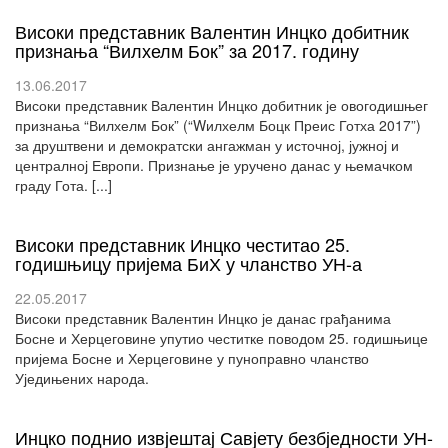
Високи представник Валентин Инцко добитник
признања “Вилхелм Бок” за 2017. годину
13.06.2017
Високи представник Валентин Инцко добитник је овогодишњег
признања “Вилхелм Бок” (“Wилхелм Боцк Преис Готха 2017”)
за друштвени и демократски ангажман у источној, јужној и
централној Европи. Признање је уручено данас у њемачком
граду Гота. [...]
Високи представник Инцко честитао 25.
годишњицу пријема БиХ у чланство УН-а
22.05.2017
Високи представник Валентин Инцко је данас грађанима
Босне и Херцеговине упутио честитке поводом 25. годишњице
пријема Босне и Херцеговине у пуноправно чланство
Уједињених народа.
Инцко поднио извјештај Савјету безбједности УН-