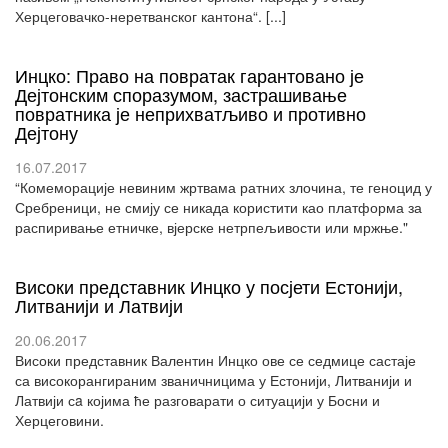
Херцеговачко-неретванског кантона“. [...]
Инцко: Право на повратак гарантовано је
Дејтонским споразумом, застрашивање
повратника је неприхватљиво и противно
Дејтону
16.07.2017
“Комеморације невиним жртвама ратних злочина, те геноцид у
Сребреници, не смију се никада користити као платформа за
распиривање етничке, вјерске нетрпељивости или мржње."
Високи представник Инцко у посјети Естонији,
Литванији и Латвији
20.06.2017
Високи представник Валентин Инцко ове се седмице састаје
са високорангираним званичницима у Естонији, Литванији и
Латвији сa којима ће разговарати о ситуацији у Босни и
Херцеговини.