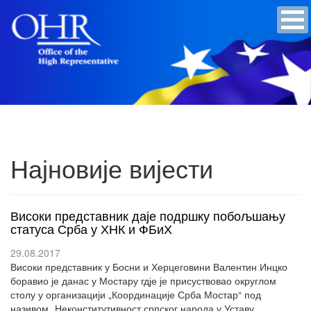
Најновије вијести
Високи представник даје подршку побољшању
статуса Срба у ХНК и ФБиХ
29.08.2017
Високи представник у Босни и Херцеговини Валентин Инцко
боравио је данас у Мостару гдје је присуствовао округлом
столу у организацији „Координације Срба Мостар“ под
називом „Неконститутивност српског народа у Уставу