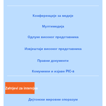
Конференције за медије
Мултимедија
Одлуке високог представника
Извјештаји високог представника
Правни документи
Комуникеи и изјаве PIC-a
Zahtjevi za intervjue
Дејтонски мировни споразум