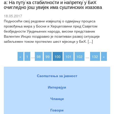
а: На путу ка стабилности и напретку у БиХ
очигледно још увијек има суштинских изазова
18.05.2017
Подносећи свој редовни извјештај о одвијању процеса
провођења мира у Босни и Херцеговини пред Савјетом
безбједности Уједињених народа, високи представник
Валентин Инцко поздравио је позитиван развој ситуације
забиљежен током протеклих шест мјесеци у БиХ. [...]
«
1
…
98
99
100
101
102
…
132
»
Саопштења за јавност
Интервјуи
Чланци
Говори