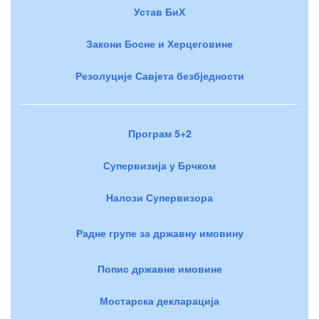
Устав БиХ
Закони Босне и Херцеговине
Резолуције Савјета безбједности
Програм 5+2
Супервизија у Брчком
Налози Супервизора
Радне групе за државну имовину
Попис државне имовине
Мостарска декларација