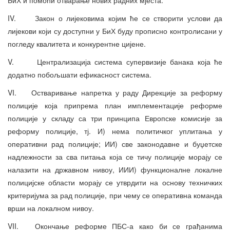
IV. Закон о лијековима којим ће се створити услови да
лијекови који су доступни у БиХ буду прописно контролисани у
погледу квалитета и конкурентне цијене.
V. Централизација система супервизије банака која ће
додатно побољшати ефикасност система.
VI. Остваривање напретка у раду Дирекције за реформу
полиције која припрема план имплементације реформе
полиције у складу са три принципа Европске комисије за
реформу полиције, тј. И) нема политичког уплитања у
оперативни рад полиције; ИИ) све законодавне и буџетске
надлежности за сва питања која се тичу полиције морају се
налазити на државном нивоу, ИИИ) функционалне локалне
полицијске области морају се утврдити на основу техничких
критеријума за рад полиције, при чему се оперативна команда
врши на локалном нивоу.
VII. Окончање реформе ПБС-а како би се грађанима