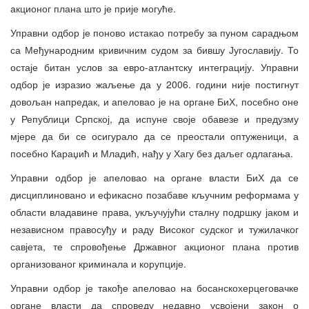
акционог плана што је прије могуће.
Управни одбор је поново истакао потребу за пуном сарадњом
са Међународним кривичним судом за бившу Југославију. То
остаје битан услов за евро-атлантску интеграцију. Управни
одбор је изразио жаљење да у 2006. години није постигнут
довољан напредак, и апеловао је на органе БиХ, посебно оне
у Републици Српској, да испуне своје обавезе и предузму
мјере да би се осигурало да се преостали оптуженици, а
посебно Караџић и Младић, нађу у Хагу без даљег одлагања.
Управни одбор је апеловао на органе власти БиХ да се
дисциплиновано и ефикасно позабаве кључним реформама у
области владавине права, укључујући сталну подршку јаком и
независном правосуђу и раду Високог судског и тужилачког
савјета, те спровођење Државног акционог плана против
организованог криминала и корупције.
Управни одбор је такође апеловао на босанскохерцеговачке
органе власти да спроведу недавно усвојени закон о