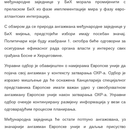
међународне заједнице у БиХ морала промијенити с
преласком БиХ из фазе имплементације мира у фазу евро-
атлантских интеграција.
С обзиром да се природа ангажмана међународне заједнице у
БиХ мијења, предстојећи избори имају посебан значај.
Политичари који буду изабрани 1. октобра биће одговорни за
осигурање ефикасног рада органа власти у интересу свих
грађана Босне и Херцеговине.
Управни одбор је обавијештен о намјерама Европске уније да
појача свој ангажман у контексту затварања ОХР-а. Одбор је
изразио мишљење да ће оснажена Канцеларија специјалног
представника Европске имати важан удио у свеобухватном
ангажману Европске уније након затварања ОХР-а. Управни
одбор очекује континуирану размјену информација у вези са
одговарајућим процесом планирања.
Међународна заједница ће остати потпуно ангажована, уз
значајнији ангажман Европске уније и даљње присуство