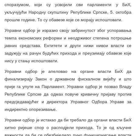
споразумом, који су усвојили сви парламенти у БиХ,
укључујући Народну скупштину Републике Српске, 5. октобра
прошле године. То су обавезе које се морају испоштовати.
Управни одбор је изразио своју забринутост због успоравања
темпа економских реформи и неодрживог степена потрошње
јавних средстава. Ентитети и други нижи нивои власти се
задужују на рачун будућих прихода и преузимају обавезе које
нису у стању испоштовати.
Управни одбор је апеловао на органе власти БиХ да
финализирају Закон о државном фискалном вијећу и што
прије га упуте на Парламент. Управни одбор је позвао Владу
Републике Српске да одмах повуче кривичну пријаву против
предсједавајућег и директора Управног Одбора Управе за
индиректно опорезивање.
Управни одбор је истакао да би требало да органи власти БиХ
хитно ријеше спор о расподјели прихода. То је од кључне
важности да би се обезбиједило пуно функционисање власти