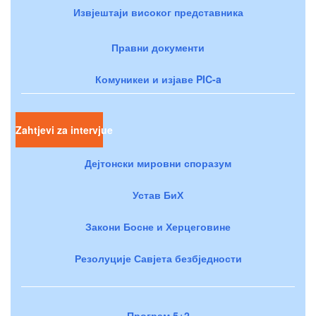
Извјештаји високог представника
Правни документи
Комуникеи и изјаве PIC-a
Zahtjevi za intervjue
Дејтонски мировни споразум
Устав БиХ
Закони Босне и Херцеговине
Резолуције Савјета безбједности
Програм 5+2