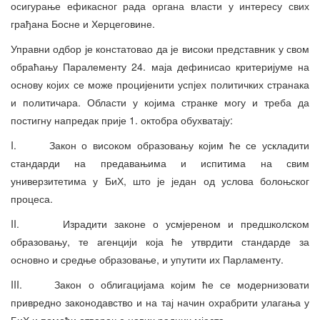
осигурање ефикасног рада органа власти у интересу свих
грађана Босне и Херцеговине.
Управни одбор је констатовао да је високи представник у свом
обраћању Паралементу 24. маја дефинисао критеријуме на
основу којих се може процијенити успјех политичких странака
и политичара. Области у којима странке могу и треба да
постигну напредак прије 1. октобра обухватају:
I. Закон о високом образовању којим ће се ускладити
стандарди на предавањима и испитима на свим
универзитетима у БиХ, што је један од услова болоњског
процеса.
II. Израдити законе о усмјереном и предшколском
образовању, те агенцији која ће утврдити стандарде за
основно и средње образовање, и упутити их Парламенту.
III. Закон о облигацијама којим ће се модернизовати
привредно законодавство и на тај начин охрабрити улагања у
БиХ и помоћи отварање нових радних мјеста.