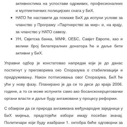
активностима на успостави одрживих, професионалних
и мултиетничких полицијских снага у БиХ.
НАТО ће наставити да помаже БиХ да испуни услове за
чланство у Програму «Партнерство за мир» и, на крају,
за чланство у НАТО савезу.
УН, Свјетска банка, ММФ, ОЕБС, Савјет Европе, као и
велики број билатералних донатора ће и даље бити
активни у БиХ.
Управни одбор је констатовао напредак који је до данас
постигнут у преговорима око Споразума о стабилизацији и
придруживању. Након потписивања овог Споразума, БиХ ће
ући у нову фазу. Планирано је да се то деси до краја 2006.
године, а то се може испунити само ако босанскохерцеговачки
органи власти и даље буду ангажовани у процесу реформи.
С обзиром да се природа ангажмана међународне заједнице у
БиХ мијења, предстојећи избори имају посебан значај.
Политичари који буду изабрани 1. октобра биће одговорни за