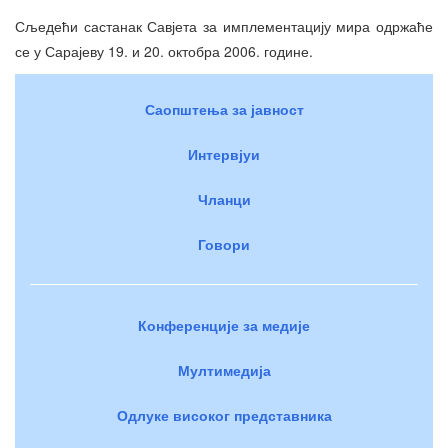
Сљедећи састанак Савјета за имплементацију мира одржаће
се у Сарајеву 19. и 20. октобра 2006. године.
Саопштења за јавност
Интервјуи
Чланци
Говори
Конференције за медије
Мултимедија
Одлуке високог представника