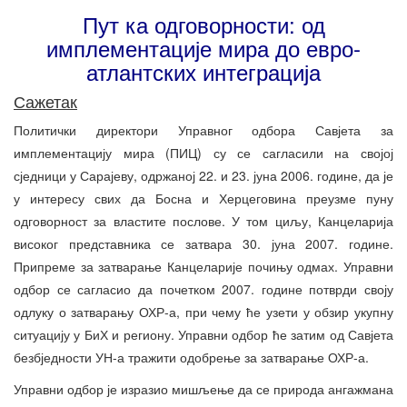
Пут ка одговорности: од
имплементације мира до евро-
атлантских интеграција
Сажетак
Политички директори Управног одбора Савјета за
имплементацију мира (ПИЦ) су се сагласили на својој
сједници у Сарајеву, одржаној 22. и 23. јуна 2006. године, да је
у интересу свих да Босна и Херцеговина преузме пуну
одговорност за властите послове. У том циљу, Канцеларија
високог представника се затвара 30. јуна 2007. године.
Припреме за затварање Канцеларије почињу одмах. Управни
одбор се сагласио да почетком 2007. године потврди своју
одлуку о затварању ОХР-а, при чему ће узети у обзир укупну
ситуацију у БиХ и региону. Управни одбор ће затим од Савјета
безбједности УН-а тражити одобрење за затварање ОХР-а.
Управни одбор је изразио мишљење да се природа ангажмана