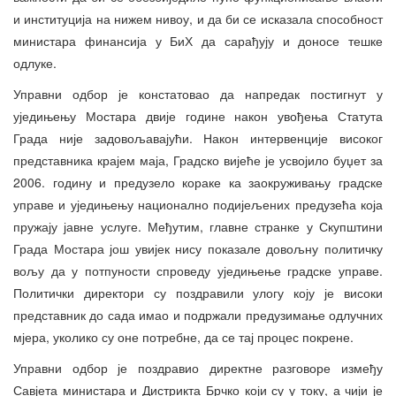
и институција на нижем нивоу, и да би се исказала способност
министара финансија у БиХ да сарађују и доносе тешке
одлуке.
Управни одбор је констатовао да напредак постигнут у
уједињењу Мостара двије године након увођења Статута
Града није задовољавајући. Након интервенције високог
представника крајем маја, Градско вијеће је усвојило буџет за
2006. годину и предузело кораке ка заокруживању градске
управе и уједињењу национално подијељених предузећа која
пружају јавне услуге. Међутим, главне странке у Скупштини
Града Мостара још увијек нису показале довољну политичку
вољу да у потпуности спроведу уједињење градске управе.
Политички директори су поздравили улогу коју је високи
представник до сада имао и подржали предузимање одлучних
мјера, уколико су оне потребне, да се тај процес покрене.
Управни одбор је поздравио директне разговоре између
Савјета министара и Дистрикта Брчко који су у току, а чији је