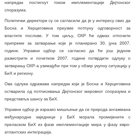
напредак постигнут током имплементације Дејтонског
споразума.
Политички директори су се сагласили да је у интересу свих да
Босна и Херцеговина преузме потпуну одговорност за
властите послове. У том циљу, ОХР ће одмах отпочети
припреме за затварање које је планирано 30. јуна 2007.
године. Управни одбор се сагласио да ће још једном
размотрити и почетком 2007. године потврдити одлуку о
затварању ОХР-а узимајући при том у обзир укупну ситуацију у
БиХ и региону.
Ова одлука одражава напредак који је Босна и Херцеговина
остварила од потписивања Дејтонског мировног споразума и
представља шансу за БиХ.
Управни одбор је изразио мишљење да се природа ангажмана
међународне заједнице у БиХ морала промијенити с
преласком БиХ из фазе имплементације мира у фазу евро-
атлантских интеграција.