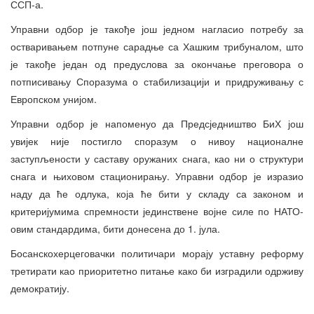
ССП-а.
Управни одбор је такође још једном нагласио потребу за
остваривањем потпуне сарадње са Хашким трибуналом, што
је такође један од предуслова за окончање преговора о
потписивању Споразума о стабилизацији и придруживању с
Европском унијом.
Управни одбор је напоменуо да Предсједништво БиХ још
увијек није постигло споразум о нивоу националне
заступљености у саставу оружаних снага, као ни о структури
снага и њиховом стационирању. Управни одбор је изразио
наду да ће одлука, која ће бити у складу са законом и
критеријумима спремности јединствене војне силе по НАТО-
овим стандардима, бити донесена до 1. јула.
Босанскохерцеговачки политичари морају уставну реформу
третирати као приоритетно питање како би изградили одрживу
демократију.