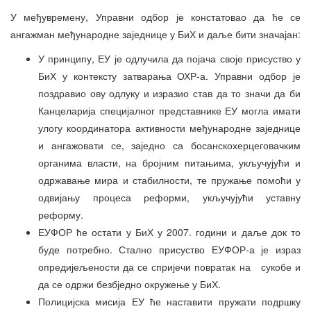
У међувремену, Управни одбор је констатовао да ће се
ангажман међународне заједнице у БиХ и даље бити значајан:
У принципу, ЕУ је одлучила да појача своје присуство у
БиХ у контексту затварања ОХР-а. Управни одбор је
поздравио ову одлуку и изразио став да то значи да би
Канцеларија специјалног представнике ЕУ могла имати
улогу координатора активности међународне заједнице
и ангажовати се, заједно са босанскохерцеговачким
органима власти, на бројним питањима, укључујући и
одржавање мира и стабилности, те пружање помоћи у
одвијању процеса реформи, укључујући уставну
реформу.
ЕУФОР ће остати у БиХ у 2007. години и даље док то
буде потребно. Стално присуство ЕУФОР-а је израз
опредијељености да се спријечи повратак на сукобе и
да се одржи безбједно окружење у БиХ.
Полицијска мисија ЕУ ће наставити пружати подршку