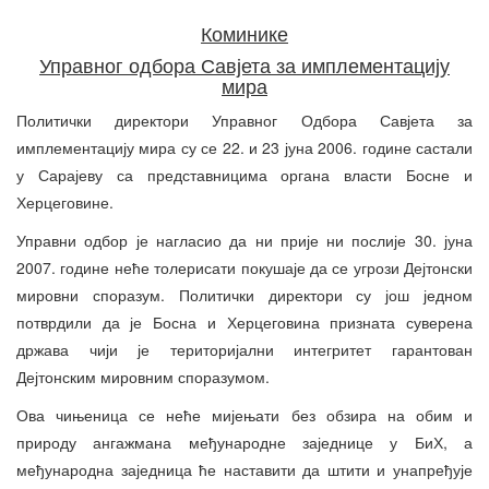
Коминике
Управног одбора Савјета за имплементацију
мира
Политички директори Управног Одбора Савјета за
имплементацију мира су се 22. и 23 јуна 2006. године састали
у Сарајеву са представницима органа власти Босне и
Херцеговине.
Управни одбор је нагласио да ни прије ни послије 30. јуна
2007. године неће толерисати покушаје да се угрози Дејтонски
мировни споразум. Политички директори су још једном
потврдили да је Босна и Херцеговина призната суверена
држава чији је територијални интегритет гарантован
Дејтонским мировним споразумом.
Ова чињеница се неће мијењати без обзира на обим и
природу ангажмана међународне заједнице у БиХ, а
међународна заједница ће наставити да штити и унапређује