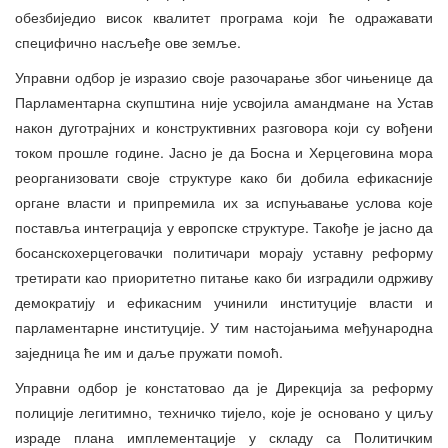
обезбиједио висок квалитет програма који ће одражавати
специфично насљеђе ове земље.
Управни одбор је изразио своје разочарање због чињенице да
Парламентарна скупштина није усвојила амандмане на Устав
након дуготрајних и конструктивних разговора који су вођени
током прошле године. Јасно је да Босна и Херцеговина мора
реорганизовати своје структуре како би добила ефикасније
органе власти и припремила их за испуњавање услова које
поставља интеграција у европске структуре. Такође је јасно да
босанскохерцеговачки политичари морају уставну реформу
третирати као приоритетно питање како би изградили одрживу
демократију и ефикасним учинили институције власти и
парламентарне институције. У тим настојањима међународна
заједница ће им и даље пружати помоћ.
Управни одбор је констатовао да је Дирекција за реформу
полиције легитимно, техничко тијело, које је основано у циљу
израде плана имплементације у складу са Политичким