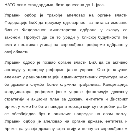
НАТО-овим стандардима, бити донесена до 1. јула.
Управни одбор је тракође апеловао на органе власти
Федерације БиХ да преузму одговорност за питања имовине
бившег Федералног министарства одбране у складу са
законом. Пропуст да се то уради у блиској будућности ће
имати негативан утицај на спровођење реформе одбране у
овој области.
Управни одбор је позвао органе власти БиХ да се активно
ангажују у процесу реформе јавне управе. Ово је кључни
елемент у рационализацији административних структура како
би државна служба боље служила грађанима. Канцеларија
координатора реформе јавне управе финализује државну
стратегију и акциони план за државу, ентитете и Дистрикт
Брчко, у коме ће бити наведени кораци који су потребни да би
се обезбиједио брз и опипљив напредак на овом пољу.
Управни одбор је апеловао на органе државе, ентитета и
Брчког да усвоје државну стратегију и почну са спровођењем