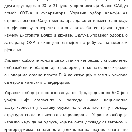
други круг одржан 20. и 21. јуна, у организацији Владе САД уз
помоћ ОХР-а и супервизора. Управни одбор апелује на
стране, посебно Савјет министара, да се интензивно ангажују
на рјешавању отворених питања како би се ојачао однос
између Дистрикта Брчко и државе. Одлука Управног одбора о
затварању ОХР-а чини још хитнијом потребу за налажењем
рјешења.
Управни одбор је констатовао стални напредак у спровођењу
одбрамбене и обавјештајне реформе, те се похвално изразио
о напорима органа власти БиХ да ситуацију у земљи ускладе
са евро-атлантским стандардима.
Управни одбор је констатовао да се Предсједништво БиХ још
увијек није сагласило у погледу нивоа националне
заступљености у саставу оружаних снага, као ни у погледу
структура снага и њиховог стационирања. Управни одбор је
изразио наду да ће одлука, која ће бити у складу са законом и
критеријумима спремности јединствених војних снага по