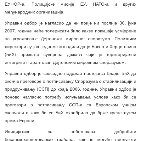
ЕУФОР-а, Полицијске мисије ЕУ, НАТО-а и других
међународних организација.
Управни одбор је нагласио да ни прије ни послије 30. јуна
2007. године неће толерисати било какве покушаје усмјерене
на угрожавање Дејтонског мировног споразума. Политички
директори су још једном потврдили да је Босна и Херцеговина
(БиХ) призната суверена држава чији је територијални
интегритет гарантован Дејтонским мировним споразумом.
Управни одбор је свесрдно подржао настојања Владе БиХ да
оконча преговоре о потписивању Споразума о стабилизацији и
придруживању (ССП) до краја 2006. године. Управни одбор је
поново нагласио потребу испуњавања услова како би се
преговори о потписивању ССП-а са Европском унијом
окончали и како би се БиХ охрабрила да брже крене путем
према Европи.
Иницијативе за побољшање добробити
босанскохерцеговачких грађана, које је могуће предузети