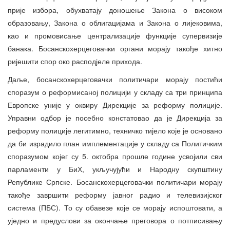
прије избора, обухватају доношење Закона о високом
образовању, Закона о облигацијама и Закона о лијековима,
као и промовисање централизације функције супервизије
банака. Босанскохерцеговачки органи морају такође хитно
ријешити спор око расподјеле прихода.
Даље, босанскохерцеговачки политичари морају постићи
споразум о реформисаној полицији у складу са три принципа
Европске уније у оквиру Дирекције за реформу полиције.
Управни одбор је посебно констатовао да је Дирекција за
реформу полиције легитимно, техничко тијело које је основано
да би израдило план имплементације у складу са Политичким
споразумом којег су 5. октобра прошле године усвојили сви
парламенти у БиХ, укључујући и Народну скупштину
Републике Српске. Босанскохерцеговачки политичари морају
такође завршити реформу јавног радио и телевизијског
система (ПБС). То су обавезе које се морају испоштовати, а
уједно и предуслови за окончање преговора о потписивању