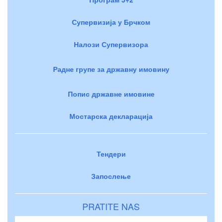
Супервизија у Брчком
Налози Супервизора
Радне групе за државну имовину
Попис државне имовине
Мостарска декларација
Тендери
Запослење
PRATITE NAS