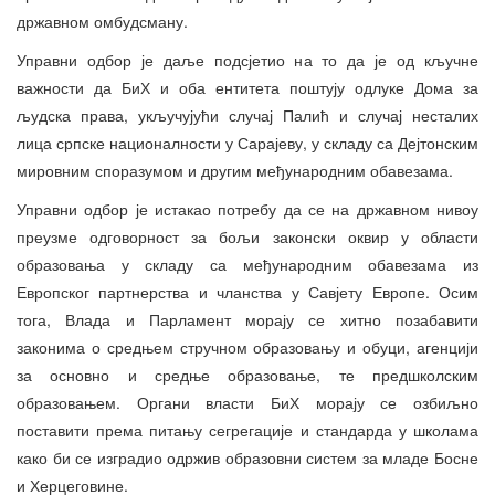
државном омбудсману.
Управни одбор је даље подсјетио на то да је од кључне
важности да БиХ и оба ентитета поштују одлуке Дома за
људска права, укључујући случај Палић и случај несталих
лица српске националности у Сарајеву, у складу са Дејтонским
мировним споразумом и другим међународним обавезама.
Управни одбор је истакао потребу да се на државном нивоу
преузме одговорност за бољи законски оквир у области
образовања у складу са међународним обавезама из
Европског партнерства и чланства у Савјету Европе. Осим
тога, Влада и Парламент морају се хитно позабавити
законима о средњем стручном образовању и обуци, агенцији
за основно и средње образовање, те предшколским
образовањем. Органи власти БиХ морају се озбиљно
поставити према питању сегрегације и стандарда у школама
како би се изградио одржив образовни систем за младе Босне
и Херцеговине.