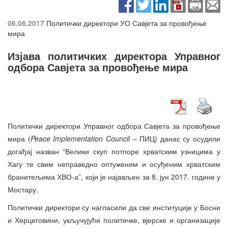
06.06.2017
Политички директори УО Савјета за провођење
мира
Изјава политичких директора Управног
одбора Савјета за провођење мира
Политички директори Управног одбора Савјета за провођење
мира (
Peace Implementation Council
– ПИЦ) данас су осудили
догађај назван “Велики скуп потпоре хрватским узницима у
Хагу те свим неправедно оптуженим и осуђеним хрватским
бранитељима ХВО-а”, који је најављен за 8. јун 2017. године у
Мостару.
Политички директори су нагласили да све институције у Босни
и Херцеговини, укључујући политичке, вјерске и организације