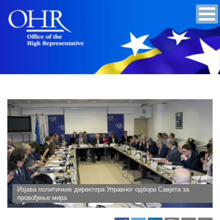
Изјава политичких директора Управног одбора Савјета за
провођење мира