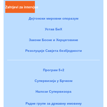
Zahtjevi za intervjue
Дејтонски мировни споразум
Устав БиХ
Закони Босне и Херцеговине
Резолуције Савјета безбједности
Програм 5+2
Супервизија у Брчком
Налози Супервизора
Радне групе за државну имовину