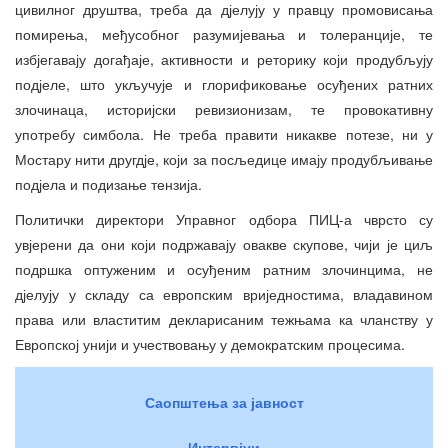
цивилног друштва, треба да дјелују у правцу промовисања
помирења, међусобног разумијевања и толеранције, те
избјегавају догађаје, активности и реторику који продубљују
подјеле, што укључује и глорификовање осуђених ратних
злочинаца, историјски ревизионизам, те провокативну
употребу симбола. Не треба правити никакве потезе, ни у
Мостару нити другдје, који за посљедице имају продубљивање
подјела и подизање тензија.
Политички директори Управног одбора ПИЦ-а чврсто су
увјерени да они који подржавају овакве скупове, чији је циљ
подршка оптуженим и осуђеним ратним злочинцима, не
дјелују у складу са европским вриједностима, владавином
права или властитим декларисаним тежњама ка чланству у
Европској унији и учествовању у демократским процесима.
Саопштења за јавност
Интервјуи