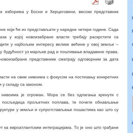
 изборима у Босни и Херцеговини, високи представник
оне који ће их представљати у наредне четири године. Сада
за у којој новоизабране власти требају раскрстити са
дити у најбољем интересу велике већине у овој земљи –
љу будућност уз марљив рад и поштивање владавине права.
 новоизабране представнике сматрају одговорним за дата
власти на свим нивоима с фокусом на постизању конкретних
и у складу са законом.
 нивоима је огроман. Мора се без одлагања кренути с
их посљедица прољетних поплава, те почети обнављање
труктуре у земљи и супротстављање пошастима као што су
т ка евроатлантским интеграцијама. То је оно што грађани