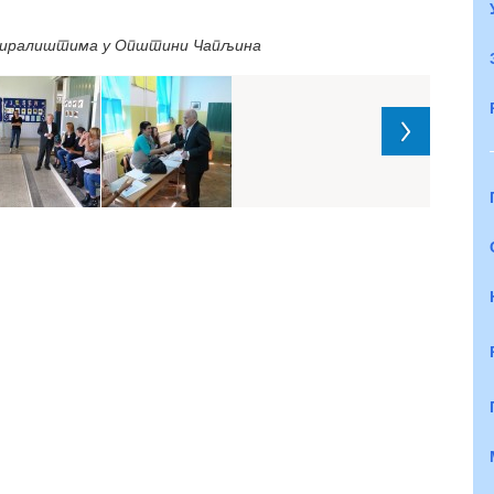
и биралиштима у Општини Чапљина