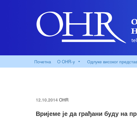
Почетна
O OHR-у
Одлуке високог предста
12.10.2014
OHR
Вријеме је да грађани буду на п