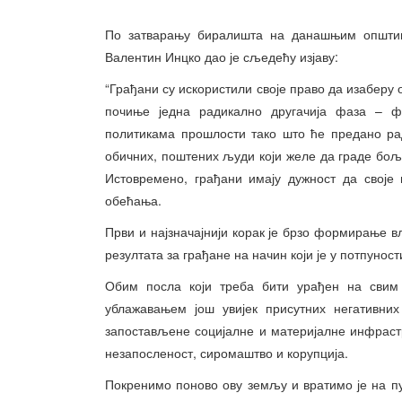
По затварању биралишта на данашњим општим
Валентин Инцко дао је сљедећу изјаву:
“Грађани су искористили своје право да изаберу 
почиње једна радикално другачија фаза – фа
политикама прошлости тако што ће предано ра
обичних, поштених људи који желе да граде бо
Истовремено, грађани имају дужност да своје
обећања.
Први и најзначајнији корак је брзо формирање 
резултата за грађане на начин који је у потпуност
Обим посла који треба бити урађен на свим
ублажавањем још увијек присутних негативн
запостављене социјалне и материјалне инфрас
незапосленост, сиромаштво и корупција.
Покренимо поново ову земљу и вратимо је на пу