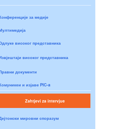
Конференције за медије
Мултимедија
Одлуке високог представника
Извјештаји високог представника
Правни документи
Комуникеи и изјаве PIC-a
Zahtjevi za intervjue
Дејтонски мировни споразум