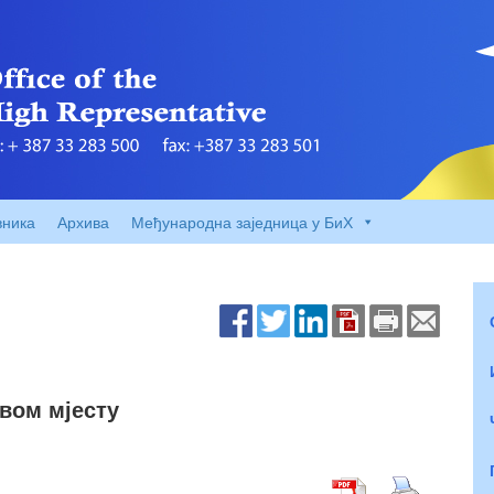
вника
Архива
Међународна заједница у БиХ
рвом мјесту