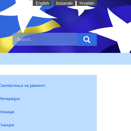
English
bosanski
hrvatski
Саопштења за јавност
Интервјуи
Чланци
Говори