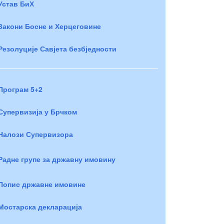
Устав БиХ
Закони Босне и Херцеговине
Резолуције Савјета безбједности
Програм 5+2
Супервизија у Брчком
Налози Супервизора
Радне групе за државну имовину
Попис државне имовине
Мостарска декларација