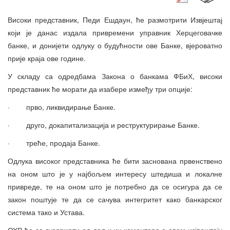
Високи представник, Педи Ешдаун, ће размотрити Извјештај
који је данас издала привремени управник Херцеговачке
банке, и донијети одлуку о будућности ове Банке, вјероватно
прије краја ове године.
У складу са одредбама Закона о банкама ФБиХ, високи
представник ће морати да изабере између три опције:
· прво, ликвидирање Банке.
· друго, докапитализација и реструктурирање Банке.
· треће, продаја Банке.
Одлука високог представника ће бити заснована првенствено
на оном што је у најбољем интересу штедиша и локалне
привреде, те на оном што је потребно да се осигура да се
закон поштује те да се сачува интегритет како банкарског
система тако и Устава.
ОХР ће се суздржати од даљњих коментара о овом изјвештају