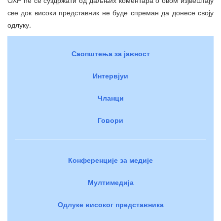
све док високи представник не буде спреман да донесе своју
одлуку.
Саопштења за јавност
Интервјуи
Чланци
Говори
Конференције за медије
Мултимедија
Одлуке високог представника