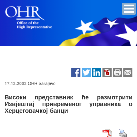
17.12.2002
OHR Sarajevo
Високи представник ће размотрити
Извјештај привременог управника о
Херцеговачкој банци