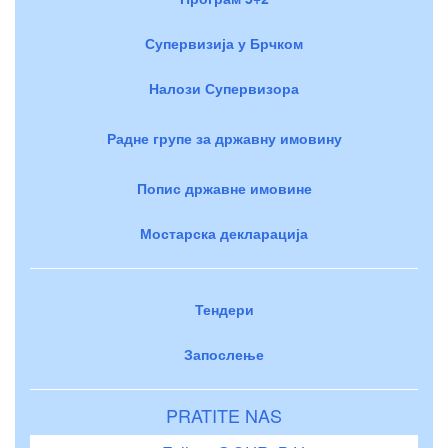
Супервизија у Брчком
Налози Супервизора
Радне групе за државну имовину
Попис државне имовине
Мостарска декларација
Тендери
Запослење
PRATITE NAS