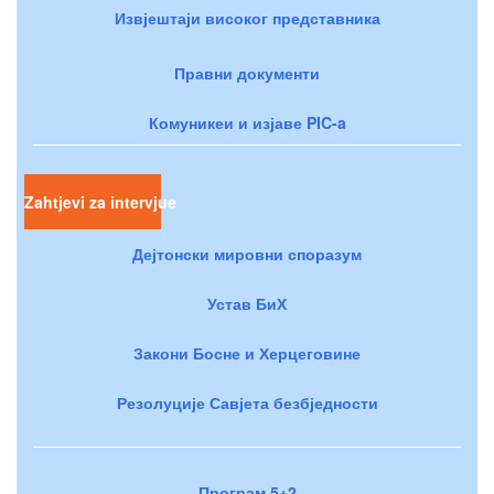
Извјештаји високог представника
Правни документи
Комуникеи и изјаве PIC-a
Zahtjevi za intervjue
Дејтонски мировни споразум
Устав БиХ
Закони Босне и Херцеговине
Резолуције Савјета безбједности
Програм 5+2