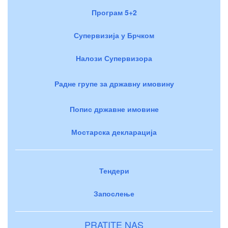
Програм 5+2
Супервизија у Брчком
Налози Супервизора
Радне групе за државну имовину
Попис државне имовине
Мостарска декларација
Тендери
Запослење
PRATITE NAS