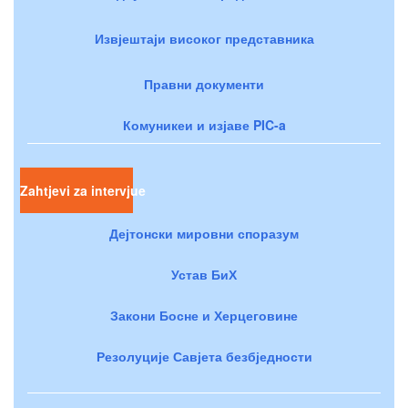
Извјештаји високог представника
Правни документи
Комуникеи и изјаве PIC-a
Zahtjevi za intervjue
Дејтонски мировни споразум
Устав БиХ
Закони Босне и Херцеговине
Резолуције Савјета безбједности