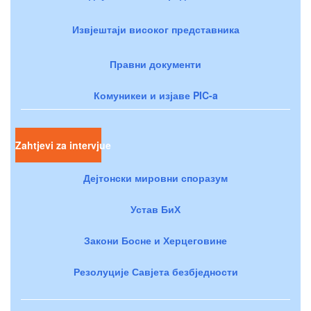
Извјештаји високог представника
Правни документи
Комуникеи и изјаве PIC-a
Zahtjevi za intervjue
Дејтонски мировни споразум
Устав БиХ
Закони Босне и Херцеговине
Резолуције Савјета безбједности