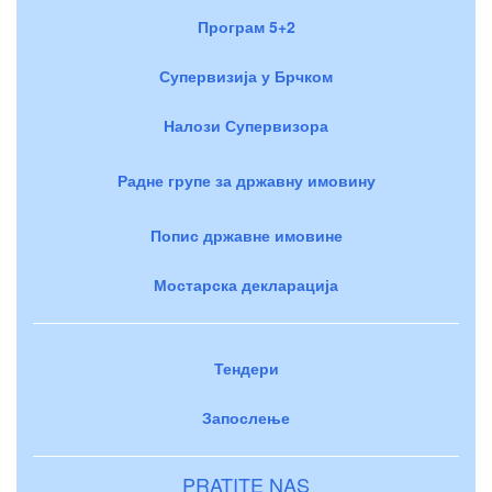
Програм 5+2
Супервизија у Брчком
Налози Супервизора
Радне групе за државну имовину
Попис државне имовине
Мостарска декларација
Тендери
Запослење
PRATITE NAS