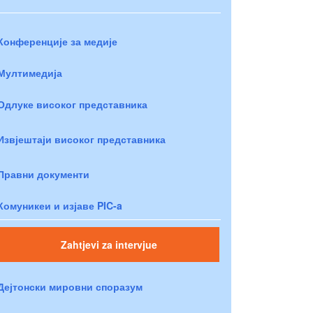
Конференције за медије
Мултимедија
Одлуке високог представника
Извјештаји високог представника
Правни документи
Комуникеи и изјаве PIC-a
Zahtjevi za intervjue
Дејтонски мировни споразум