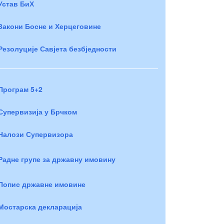
Устав БиХ
Закони Босне и Херцеговине
Резолуције Савјета безбједности
Програм 5+2
Супервизија у Брчком
Налози Супервизора
Радне групе за државну имовину
Попис државне имовине
Мостарска декларација