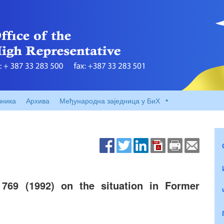
вника
Архива
Међународна заједница у БиХ
 769 (1992) on the situation in Former