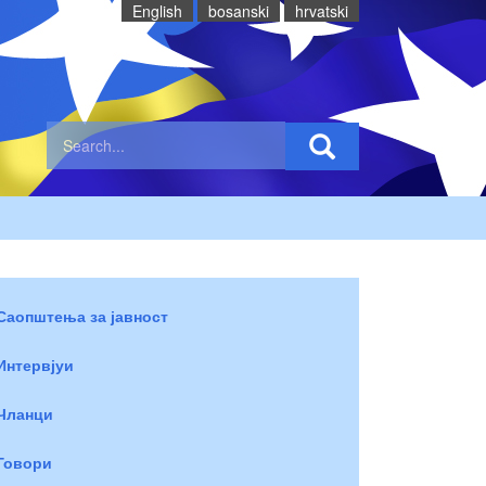
English
bosanski
hrvatski
Саопштења за јавност
Интервјуи
Чланци
Говори