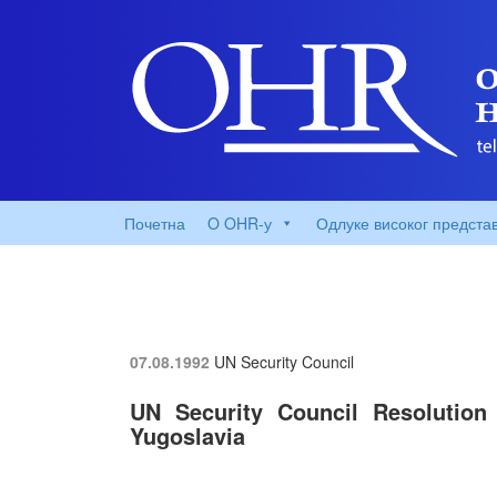
Почетна
O OHR-у
Одлуке високог предста
07.08.1992
UN Security Council
UN Security Council Resolution
Yugoslavia