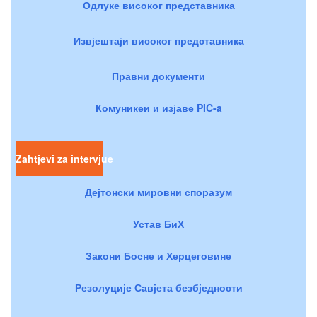
Одлуке високог представника
Извјештаји високог представника
Правни документи
Комуникеи и изјаве PIC-a
Zahtjevi za intervjue
Дејтонски мировни споразум
Устав БиХ
Закони Босне и Херцеговине
Резолуције Савјета безбједности