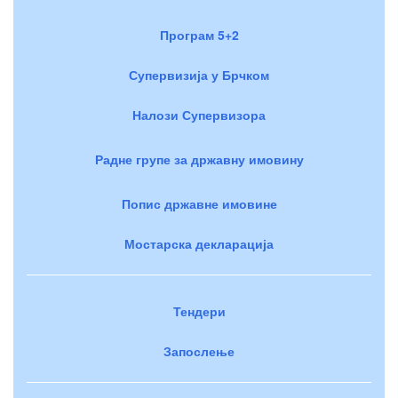
Програм 5+2
Супервизија у Брчком
Налози Супервизора
Радне групе за државну имовину
Попис државне имовине
Мостарска декларација
Тендери
Запослење