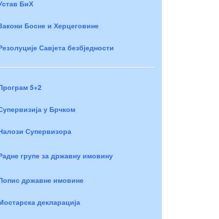
Устав БиХ
Закони Босне и Херцеговине
Резолуције Савјета безбједности
Програм 5+2
Супервизија у Брчком
Налози Супервизора
Радне групе за државну имовину
Попис државне имовине
Мостарска декларација