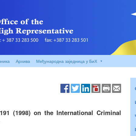
вника
Архива
Међународна заједница у БиХ
191 (1998) on the International Criminal
a