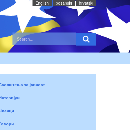
English
bosanski
hrvatski
Саопштења за јавност
Интервјуи
Чланци
Говори