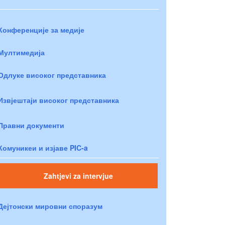
Конференције за медије
Мултимедија
Одлуке високог представника
Извјештаји високог представника
Правни документи
Комуникеи и изјаве PIC-a
Zahtjevi za intervjue
Дејтонски мировни споразум