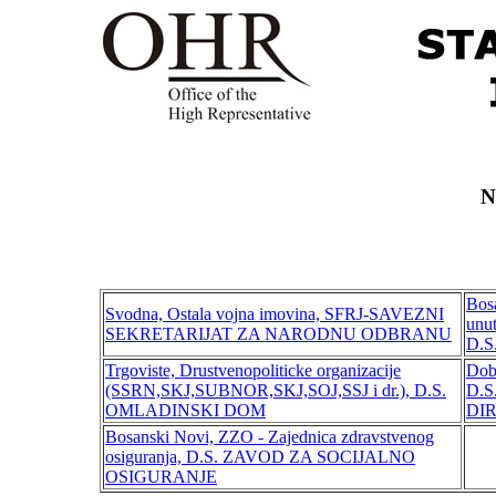
N
Bosa
Svodna, Ostala vojna imovina, SFRJ-SAVEZNI
unut
SEKRETARIJAT ZA NARODNU ODBRANU
D.S
Trgoviste, Drustvenopoliticke organizacije
Dobr
(SSRN,SKJ,SUBNOR,SKJ,SOJ,SSJ i dr.), D.S.
D.
OMLADINSKI DOM
DI
Bosanski Novi, ZZO - Zajednica zdravstvenog
osiguranja, D.S. ZAVOD ZA SOCIJALNO
OSIGURANJE