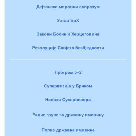
Дејтонски мировни споразум
Устав БиХ
Закони Босне и Херцеговине
Резолуције Савјета безбједности
Програм 5+2
Супервизија у Брчком
Налози Супервизора
Радне групе за државну имовину
Попис државне имовине