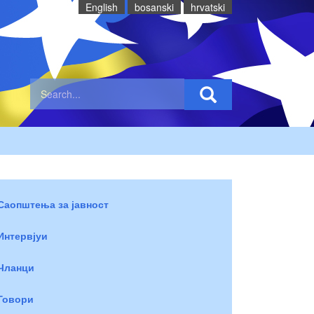
English
bosanski
hrvatski
Саопштења за јавност
Интервјуи
Чланци
Говори