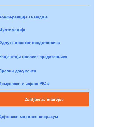
Конференције за медије
Мултимедија
Одлуке високог представника
Извјештаји високог представника
Правни документи
Комуникеи и изјаве PIC-a
Zahtjevi za intervjue
Дејтонски мировни споразум