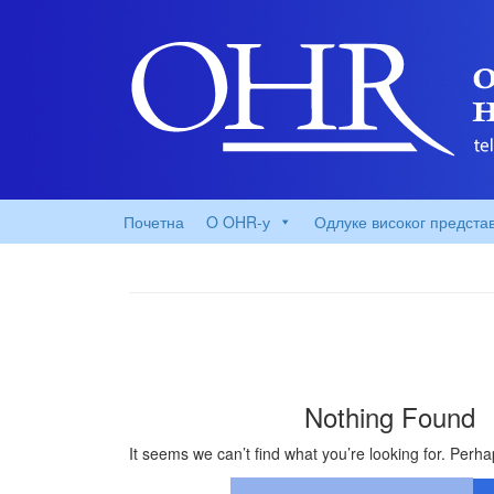
Почетна
O OHR-у
Одлуке високог предста
Nothing Found
It seems we can’t find what you’re looking for. Perh