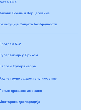
Устав БиХ
Закони Босне и Херцеговине
Резолуције Савјета безбједности
Програм 5+2
Супервизија у Брчком
Налози Супервизора
Радне групе за државну имовину
Попис државне имовине
Мостарска декларација