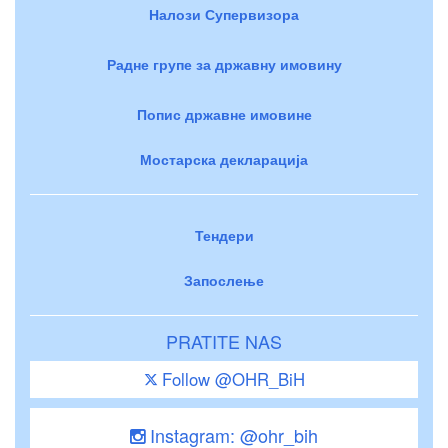
Налози Супервизора
Радне групе за државну имовину
Попис државне имовине
Мостарска декларација
Тендери
Запослење
PRATITE NAS
Follow @OHR_BiH
Instagram: @ohr_bih