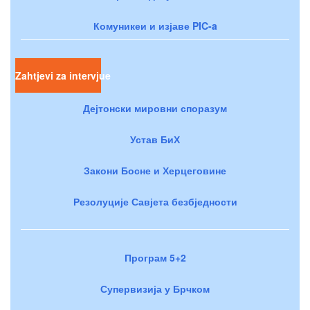
Комуникеи и изјаве PIC-a
Zahtjevi za intervjue
Дејтонски мировни споразум
Устав БиХ
Закони Босне и Херцеговине
Резолуције Савјета безбједности
Програм 5+2
Супервизија у Брчком