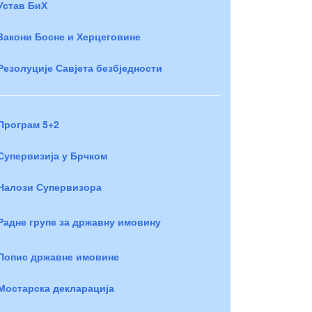
Устав БиХ
Закони Босне и Херцеговине
Резолуције Савјета безбједности
Програм 5+2
Супервизија у Брчком
Налози Супервизора
Радне групе за државну имовину
Попис државне имовине
Мостарска декларација