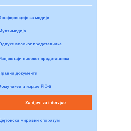
Конференције за медије
Мултимедија
Одлуке високог представника
Извјештаји високог представника
Правни документи
Комуникеи и изјаве PIC-a
Zahtjevi za intervjue
Дејтонски мировни споразум