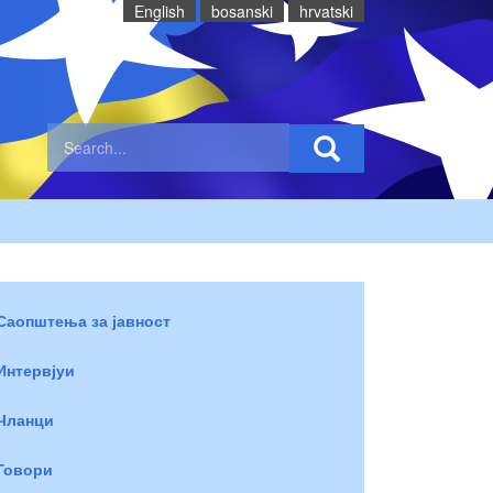
English
bosanski
hrvatski
Саопштења за јавност
Интервјуи
Чланци
Говори