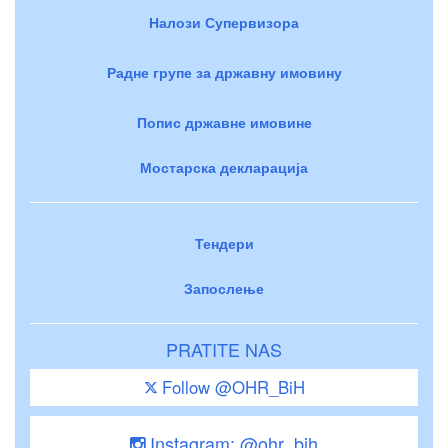
Налози Супервизора
Радне групе за државну имовину
Попис државне имовине
Мостарска декларација
Тендери
Запослење
PRATITE NAS
Follow @OHR_BiH
Instagram: @ohr_bih