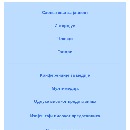
Саопштења за јавност
Интервјуи
Чланци
Говори
Конференције за медије
Мултимедија
Одлуке високог представника
Извјештаји високог представника
Правни документи