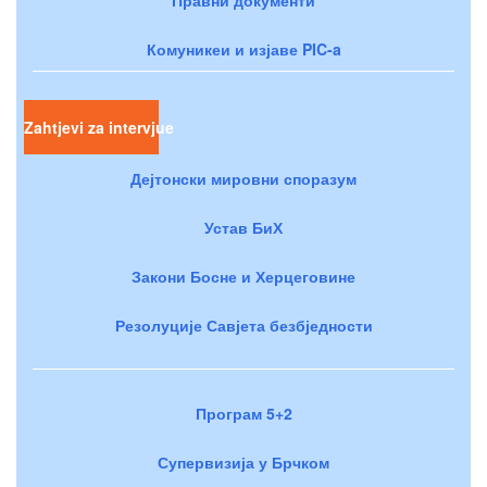
Комуникеи и изјаве PIC-a
Zahtjevi za intervjue
Дејтонски мировни споразум
Устав БиХ
Закони Босне и Херцеговине
Резолуције Савјета безбједности
Програм 5+2
Супервизија у Брчком