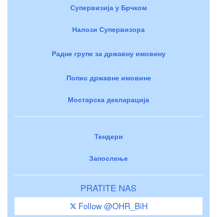
Супервизија у Брчком
Налози Супервизора
Радне групе за државну имовину
Попис државне имовине
Мостарска декларација
Тендери
Запослење
PRATITE NAS
Follow @OHR_BiH