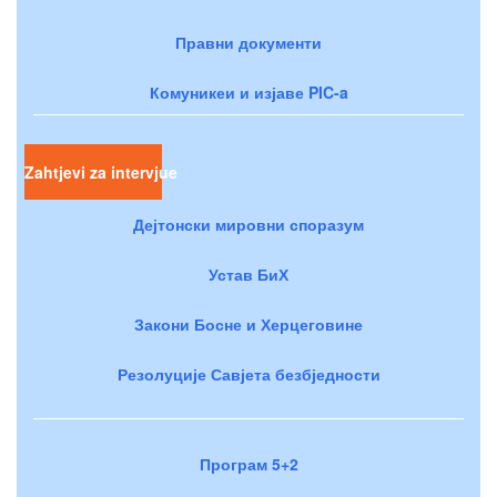
Правни документи
Комуникеи и изјаве PIC-a
Zahtjevi za intervjue
Дејтонски мировни споразум
Устав БиХ
Закони Босне и Херцеговине
Резолуције Савјета безбједности
Програм 5+2